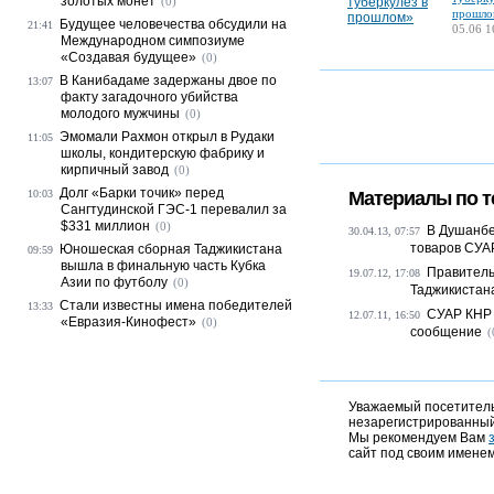
золотых монет
(0)
прошло
Будущее человечества обсудили на
21:41
05.06 1
Международном симпозиуме
«Создавая будущее»
(0)
В Канибадаме задержаны двое по
13:07
факту загадочного убийства
молодого мужчины
(0)
Эмомали Рахмон открыл в Рудаки
11:05
школы, кондитерскую фабрику и
кирпичный завод
(0)
Долг «Барки точик» перед
10:03
Материалы по т
Сангтудинской ГЭС-1 перевалил за
$331 миллион
(0)
В Душанбе
30.04.13, 07:57
товаров СУА
Юношеская сборная Таджикистана
09:59
вышла в финальную часть Кубка
Правитель
19.07.12, 17:08
Азии по футболу
(0)
Таджикистана
Стали известны имена победителей
13:33
СУАР КНР 
12.07.11, 16:50
«Евразия-Кинофест»
(0)
сообщение
(
Уважаемый посетитель,
незарегистрированный
Мы рекомендуем Вам
сайт под своим именем