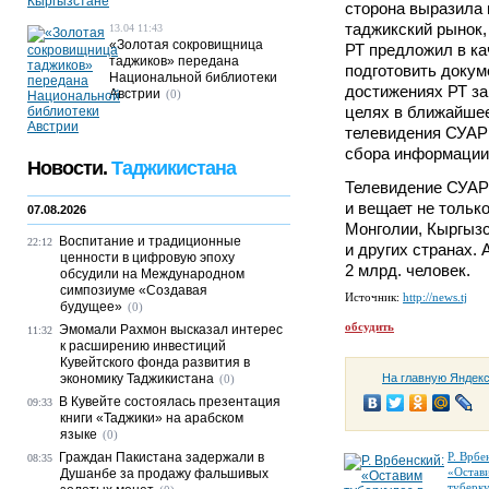
сторона выразила 
таджикский рынок, 
13.04 11:43
«Золотая сокровищница
РТ предложил в ка
таджиков» передана
подготовить доку
Национальной библиотеки
достижениях РТ за
Австрии
(0)
целях в ближайшее
телевидения СУАР
сбора информации
Новости.
Таджикистана
Телевидение СУАР
и вещает не только
07.08.2026
Монголии, Кыргызс
Воспитание и традиционные
22:12
и других странах.
ценности в цифровую эпоху
2 млрд. человек.
обсудили на Международном
симпозиуме «Создавая
Источник:
http://news.tj
будущее»
(0)
обсудить
Эмомали Рахмон высказал интерес
11:32
к расширению инвестиций
Кувейтского фонда развития в
экономику Таджикистана
На главную Яндек
(0)
В Кувейте состоялась презентация
09:33
книги «Таджики» на арабском
языке
(0)
Граждан Пакистана задержали в
Р. Врбе
08:35
«Остав
Душанбе за продажу фальшивых
туберку