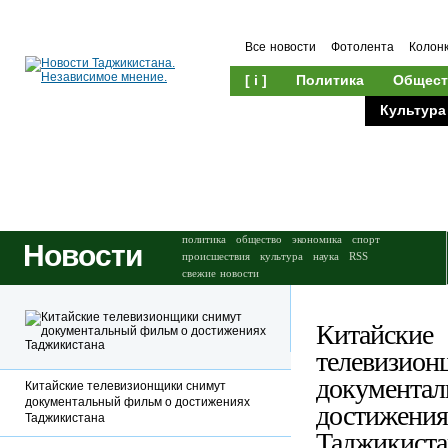
Все новости
Фотолента
Колон
[ i ]
Политика
Общест
Происшествия
Культура
политика
общество
экономика
спорт
Новости
происшествия
культура
наука
RSS
свежие новости
Китайские
телевизион
документал
Китайские телевизионщики снимут
документальный фильм о достижениях
достижения
Таджикистана
Таджикиста