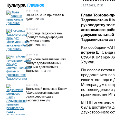
Культура.
Главное
19.07.2013, 17:50
19.11 12:31
Глава Торгово-п
Ольга Кабо не приехала в
Душанбе
(0)
Таджикистана Ш
руководству тел
автономного райо
06.08 08:40
В столице Таджикистана
документальный 
пройдет Международная
Таджикистана за 
выставка «Книга
Душанбе»
(0)
Как сообщили «АП
встреча Ш. Саида 
19.07 17:50
СУАР КНР Яном Ху
Китайские телевизионщики
Урумчи.
снимут документальный
фильм о достижениях
По словам источни
Таджикистана
(0)
продолжением пере
июне этого года в
Меморандум о сот
09.07 12:42
Таджикский режиссер Барзу
по телевидению и
Абдураззоков признан
правительстве РТ 
режиссером года в
Кыргызстане
(0)
В ТПП отметили, ч
была достигнута д
двухстороннего со