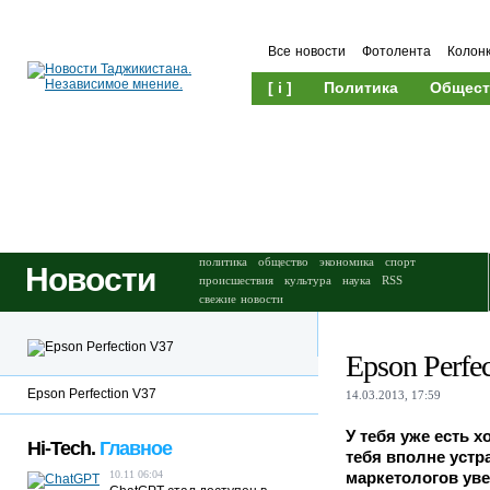
Все новости
Фотолента
Колон
[ i ]
Политика
Общест
Происшествия
Культура
политика
общество
экономика
спорт
Новости
происшествия
культура
наука
RSS
свежие новости
Epson Perfe
Epson Perfection V37
14.03.2013, 17:59
У тебя уже есть 
Hi-Tech.
Главное
тебя вполне устр
10.11 06:04
маркетологов уве