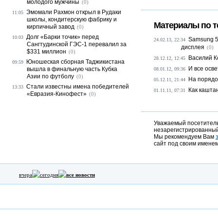
молодого мужчины
(0)
Эмомали Рахмон открыл в Рудаки
11:05
школы, кондитерскую фабрику и
Материалы по т
кирпичный завод
(0)
Долг «Барки точик» перед
10:03
Samsung 5-
24.02.13, 22:34
Сангтудинской ГЭС-1 перевалил за
дисплея
(0)
$331 миллион
(0)
Василий Ко
28.12.12, 12:45
Юношеская сборная Таджикистана
09:59
И все осв
вышла в финальную часть Кубка
08.01.12, 09:36
Азии по футболу
(0)
На порядо
05.12.11, 21:44
Стали известны имена победителей
13:33
Как кашта
01.11.11, 07:31
«Евразия-Кинофест»
(0)
Уважаемый посетитель,
незарегистрированный
Мы рекомендуем Вам
сайт под своим именем
вчера
сегодня
все новости