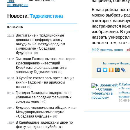
например, обложку
В настройках пост
можно выбрать ра
Новости.
Таджикистана
в которых варьиру
настраивается кач
07.08.2026
изображения. В це
Воспитание и традиционные
22:12
назвать универсал
ценности в цифровую эпоху
полезен тем, кто 
обсудили на Международном
симпозиуме «Создавая
МФУ
,
принтер
,
сканер
об
будущее»
(0)
Эмомали Рахмон высказал интерес
11:32
к расширению инвестиций
На главную Яндек
Кувейтского фонда развития в
экономику Таджикистана
(0)
В Кувейте состоялась презентация
09:33
книги «Таджики» на арабском
Р. Врбе
языке
(0)
«Остав
туберку
Граждан Пакистана задержали в
08:35
прошло
Душанбе за продажу фальшивых
05.06 1
золотых монет
(0)
Будущее человечества обсудили на
21:41
Международном симпозиуме
«Создавая будущее»
(0)
В Канибадаме задержаны двое по
13:07
факту загадочного убийства