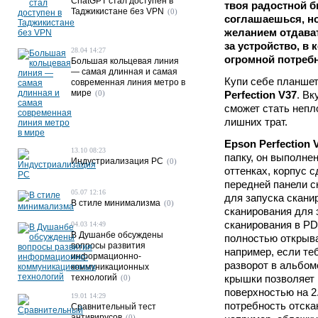
ChatGPT стал доступен в
твоя радостной б
Таджикистане без VPN
(0)
соглашаешься, но
желанием отдава
за устройство, в
28.04 14:27
огромной потребн
Большая кольцевая линия
— самая длинная и самая
Купи себе планшет
современная линия метро в
мире
(0)
Perfection V37
. Вк
сможет стать непл
лишних трат.
Epson Perfection 
13.10 08:23
папку, он выполне
Индустриализация PC
(0)
оттенках, корпус с
передней панели с
05.07 12:16
для запуска скани
В стиле минимализма
(0)
сканирования для 
сканирования в PD
04.03 14:49
В Душанбе обсуждены
полностью открыва
вопросы развития
например, если те
информационно-
разворот в альбом
коммуникационных
технологий
крышки позволяет 
(0)
поверхностью на 2.
19.01 14:29
потребность отска
Сравнительный тест
антивирусов
(0)