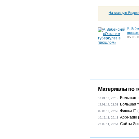
На главную Яндек
Р. Врбе
прошло
05.06 1
Материалы по т
Большая т
13.01.13, 22:15
Большая т
13.01.13, 21:31
Фишки IT
(
05.08.12, 23:50
AppRadio 
10.12.11, 20:11
Сайты Goo
22.06.11, 20:54