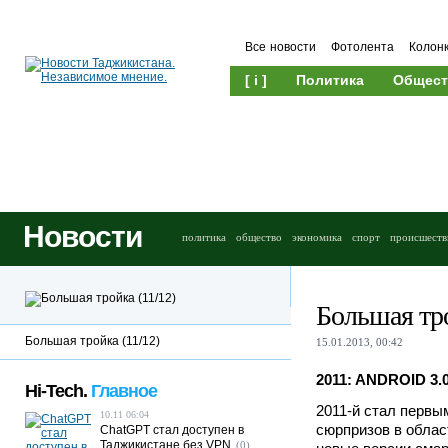
Все новости
Фотолента
Колон
[ i ]
Политика
Общест
Новости
политика
общество
экономика
спорт
происшеств
Большая тро
Большая тройка (11/12)
15.01.2013, 00:42
2011: ANDROID 3.
Hi-Tech.
Главное
2011-й стал первы
10.11 06:04
сюрпризов в облас
ChatGPT стал доступен в
Таджикистане без VPN
(0)