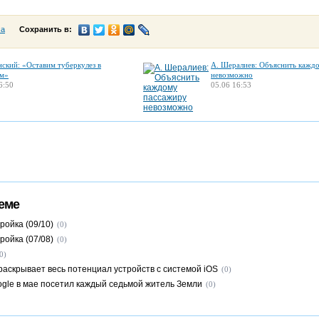
са
Сохранить в:
нский: «Оставим туберкулез в
А. Шералиев: Объяснить кажд
м»
невозможно
6:50
05.06 16:53
еме
ройка (09/10)
(0)
ройка (07/08)
(0)
0)
раскрывает весь потенциал устройств с системой iOS
(0)
gle в мае посетил каждый седьмой житель Земли
(0)