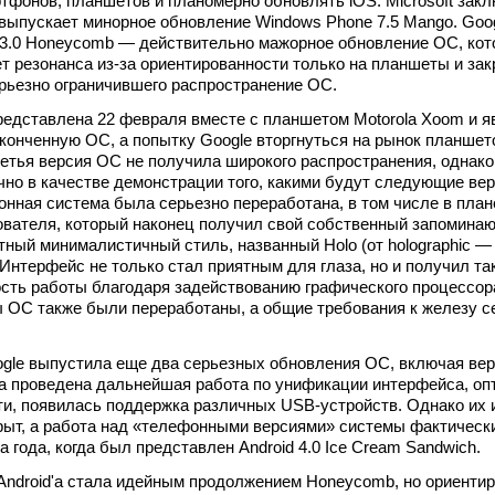
тфонов, планшетов и планомерно обновлять iOS. Microsoft зак
и выпускает минорное обновление Windows Phone 7.5 Mango. Goo
 3.0 Honeycomb — действительно мажорное обновление ОС, кот
ет резонанса из-за ориентированности только на планшеты и зак
ерьезно ограничившего распространение ОС.
представлена 22 февраля вместе с планшетом Motorola Xoom и 
аконченную ОС, а попытку Google вторгнуться на рынок планшет
ретья версия ОС не получила широкого распространения, однако
чно в качестве демонстрации того, какими будут следующие ве
ионная система была серьезно переработана, в том числе в план
ователя, который наконец получил свой собственный запомина
ный минималистичный стиль, названный Holo (от holographic —
 Интерфейс не только стал приятным для глаза, но и получил та
ть работы благодаря задействованию графического процессор
 ОС также были переработаны, а общие требования к железу с
ogle выпустила еще два серьезных обновления ОС, включая верс
ла проведена дальнейшая работа по унификации интерфейса, о
и, появилась поддержка различных USB-устройств. Однако их
рыт, а работа над «телефонными версиями» системы фактическ
 года, когда был представлен Android 4.0 Ice Cream Sandwich.
Android'a стала идейным продолжением Honeycomb, но ориенти