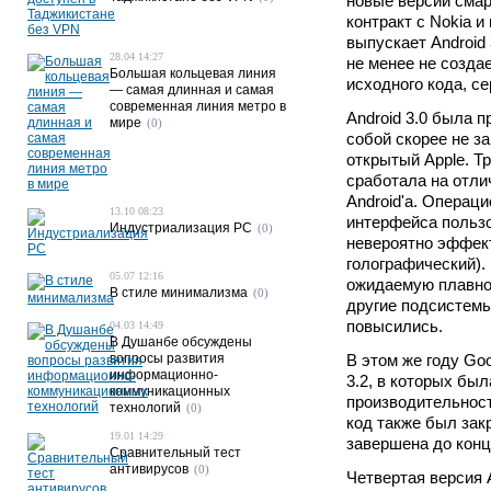
новые версии смар
контракт с Nokia 
выпускает Android
28.04 14:27
не менее не созда
Большая кольцевая линия
исходного кода, с
— самая длинная и самая
современная линия метро в
Android 3.0 была 
мире
(0)
собой скорее не з
открытый Apple. Т
сработала на отли
Android'a. Операц
13.10 08:23
интерфейса польз
Индустриализация PC
(0)
невероятно эффект
голографический).
05.07 12:16
ожидаемую плавнос
В стиле минимализма
(0)
другие подсистемы
повысились.
04.03 14:49
В Душанбе обсуждены
вопросы развития
В этом же году Go
информационно-
3.2, в которых бы
коммуникационных
производительност
технологий
(0)
код также был зак
19.01 14:29
завершена до конца
Сравнительный тест
антивирусов
(0)
Четвертая версия 