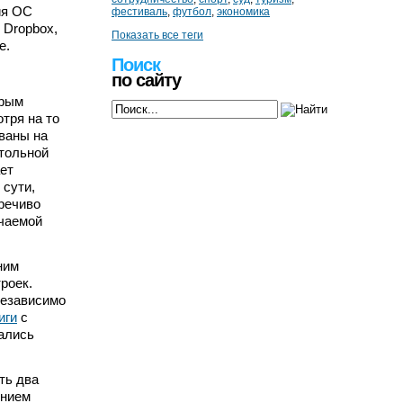
ия ОС
фестиваль
,
футбол
,
экономика
 Dropbox,
Показать все теги
е.
Поиск
по сайту
орым
тря на то
ованы на
стольной
ет
 сути,
речиво
ючаемой
ним
роек.
независимо
иги
с
ались
ть два
ением