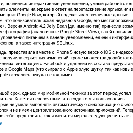
и, появились интерактивные уведомления, умный рабочий стол
ать элементы на экране в ответ на перетаскивание ярлыка или 
омощник Google Now, который подсказывал различные данные,
м, что пользователь искал недавно в Google, его местоположени
e+. Версия Android 4.2 Jelly Bean [да, именно так) принесла воз
е фотографии (аналогичные Google Street View), в ней появилис
 управления питанием в панели уведомлений, единый интерфей
фонов, а также интеграция SELinux.
едь, представила вместе с iPhone 5 новую версию iOS с индексо
 не получила серьезных изменений, кроме множества доработок в
ениях, интеграции с Facebook и удаления из состава предуста
e и Google Maps (что сыграло с Apple злую шутку, так как новые
pple оказались никуда не годными).
шой срок, однако мир мобильной техники за этот период успел
иться. Кажется невероятным, что когда-то мы пользовались
рые не умели выполнять автоматическую синхронизацию с Goog
опок и не имели централизованного источника приложений. Тепе
но себе представить, как изменится мир за следующие пять лет.
3)