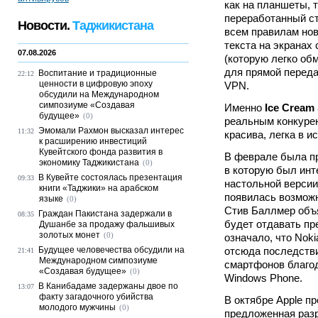
как на планшеты, 
переработанный ст
Новости.
Таджикистана
всем правилам нов
текста на экранах
07.08.2026
(которую легко об
для прямой перед
Воспитание и традиционные
22:12
ценности в цифровую эпоху
VPN.
обсудили на Международном
симпозиуме «Создавая
Именно
Ice Cream
будущее»
(0)
реальным конкурен
Эмомали Рахмон высказал интерес
11:32
красива, легка в 
к расширению инвестиций
Кувейтского фонда развития в
В феврале была пр
экономику Таджикистана
(0)
в которую был инт
В Кувейте состоялась презентация
09:33
настольной версии
книги «Таджики» на арабском
появилась возможн
языке
(0)
Стив Баллмер объя
Граждан Пакистана задержали в
08:35
будет отдавать пр
Душанбе за продажу фальшивых
золотых монет
(0)
означало, что Nok
Будущее человечества обсудили на
отсюда последстви
21:41
Международном симпозиуме
смартфонов благо
«Создавая будущее»
(0)
Windows Phone.
В Канибадаме задержаны двое по
13:07
факту загадочного убийства
В октябре Apple п
молодого мужчины
(0)
предложенная разра