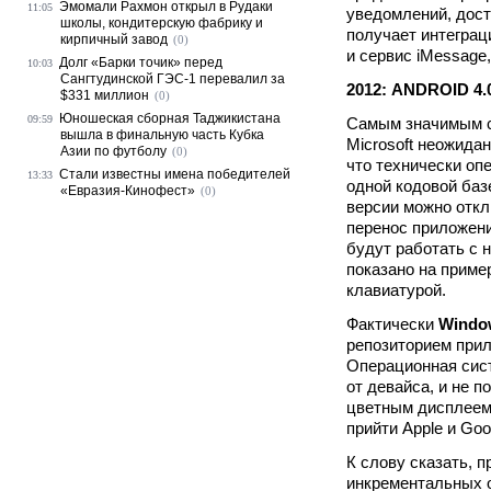
Эмомали Рахмон открыл в Рудаки
11:05
уведомлений, дост
школы, кондитерскую фабрику и
получает интеграц
кирпичный завод
(0)
и сервис iMessage
Долг «Барки точик» перед
10:03
Сангтудинской ГЭС-1 перевалил за
2012: ANDROID 4.
$331 миллион
(0)
Юношеская сборная Таджикистана
09:59
Самым значимым со
вышла в финальную часть Кубка
Microsoft неожида
Азии по футболу
(0)
что технически оп
Стали известны имена победителей
13:33
одной кодовой баз
«Евразия-Кинофест»
(0)
версии можно откл
перенос приложени
будут работать с 
показано на приме
клавиатурой.
Фактически
Windo
репозиторием прил
Операционная сист
от девайса, и не 
цветным дисплеем 
прийти Apple и Goo
К слову сказать, 
инкрементальных о