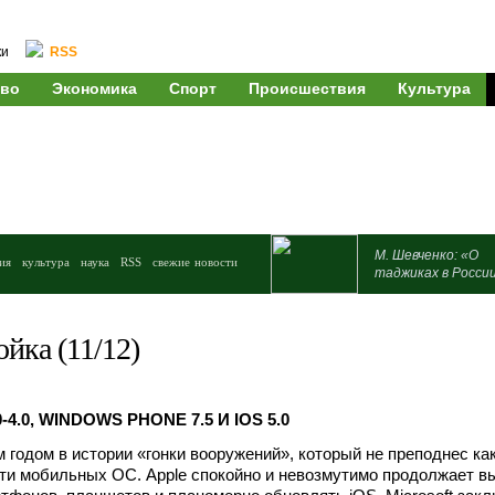
ки
RSS
во
Экономика
Спорт
Происшествия
Культура
М. Шевченко: «О
ия
культура
наука
RSS
свежие новости
таджиках в Росси
йка (11/12)
0-4.0, WINDOWS PHONE 7.5 И IOS 5.0
м годом в истории «гонки вооружений», который не преподнес ка
ти мобильных ОС. Apple спокойно и невозмутимо продолжает в