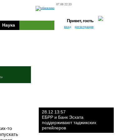
07.08 22:33
Привет, гость
Наука
вход
регистрация
и»
28.12 13:57
ЕБРР и Банк Эсхата
поддерживают таджикских
ретейлеров
ких-то
ыпускать