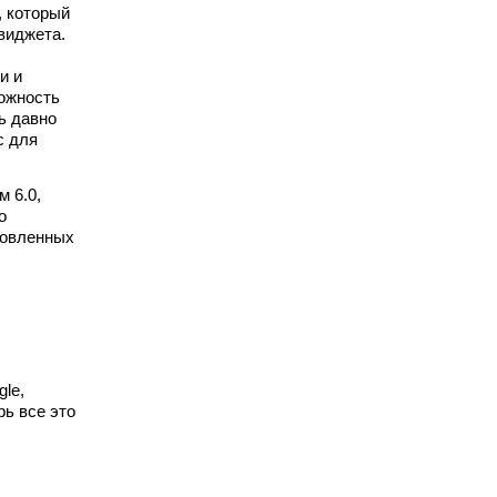
, который
виджета.
и и
можность
ь давно
с для
м 6.0,
о
новленных
le,
рь все это