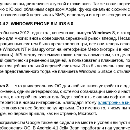
упная по выдвижению статусной строки вниз. Также новая верс
ию с iCIoud, облачным сервисом Apple, функционально схожим с
, позволяющий пересылать SMS, используя интернет-соединени
0-4.2, WINDOWS PHONE 8 И IOS 6.0
бытием 2012 года стал, конечно же, выпуск
Windows 8
, с кот
нно для многих вновь совершила серьезный рывок вперед. Несмо
ерационных систем было представлено три, все они теперь осн
е Windows NT и базируются на интерфейсе Metro (который в на
ючить). API между системами также теперь совместим, что дела
й фактически решенной задачей, а пользователи планшетов, по
настоящей настольной версией системы. Это было очень красно
ре представленного тогда же планшета Windows Surface с откл
ws 8
— это универсальная ОС для любых типов устройств с од
ожений, одним интерфейсом, системой организации меню и наст
ема, в которой пользователь будет работать с одним софтом, 
потеряется в новом интерфейсе. Благодаря этому
электронные кн
становятся все более популярными. Это именно то, к чему пыт
gle, но первой пришла, как ни странно, Microsoft.
программисты Google также не сидели на месте и успели выпусти
бновления ОС. В Android 4.1 Jelly Bean поработали над увелич