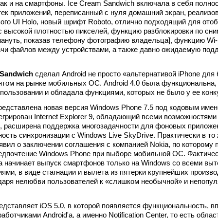
так и на смартфоны. Ice Cream Sandwich включала в себя полно
ек приложений, переписанный с нуля домашний экран, реализо
ого UI Holo, новый шрифт Roboto, отлично подходящий для ото
 с высокой плотностью пикселей, функцию разблокировки по сни
мануть, показав телефону фотографию владельца], функцию Wi-F
ачи файлов между устройствами, а также давно ожидаемую под
 Sandwich
сделал Android не просто «альтернативой iPhone для 
том на рынке мобильных ОС. Android 4.0 была функциональна,
использовании и обладала функциями, которых не было у ее конк
едставлена новая версия Windows Phone 7.5 под кодовым име
егрирован Internet Explorer 9, обладающий всеми возможностями
, расширена поддержка многозадачности для фоновых приложе
ость синхронизации с Windows Live SkyDrive. Практически в то
вил о заключении соглашения с компанией Nokia, по которому 
едпочтение Windows Phone при выборе мобильной ОС. Фактичес
ia начинает выпуск смартфонов только на Windows со всеми в
ями, в виде стагнации и вылета из пятерки крупнейших произв
даря нелюбви пользователей к «слишком необычной» и непопул
редставляет iOS 5.0, в которой появляется функциональность, в
ботчиками Android'a, а именно Notification Center, то есть облас