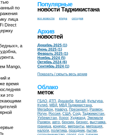
стью
Популярные
ванный по
новости Таджикистана
бражения
все новости
вчера
сегодня
мку лица
i Direct
держку
Архив
новостей
бедных», а
Декабрь 2025 (1)
Июнь 2025 (1)
 удобна,
Февраль 2025 (1)
урента.
Ноябрь 2024 (5)
Октябрь 2024 (6)
нем Mango,
Сентябрь 2024 (1)
Показать / скрыть весь архив
ний и
 же время
Облако
последняя
меток
ки это
ытекающими
ГБАО
,
ДТП
,
Душанбе
,
Китай
,
Культура
,
Куляб
,
МВД
,
МВД Таджикистана
,
одителей
Мегафон
,
Навруз
,
Президент
,
Рахмон
,
ярной
Рогун
,
Россия
,
США
,
Согд
,
Таджикистан
,
Узбекистан
,
Хорог
,
Худжанд
,
Эмомали
Рахмон
,
авто
,
бензин
,
бизнес
,
выставка
,
граница
,
конкурс
,
мигранты
,
миграция
,
первые
налоги
,
политика
,
праздник
,
пытки
,
ть
сотрудничество
,
спорт
,
суд
,
туризм
,