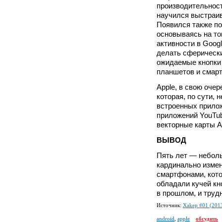
производительност
научился выстраив
Появился также п
основываясь на то
активности в Googl
делать сферически
ожидаемые кнопки
планшетов и смарт
Apple, в свою очер
которая, по сути,
встроенных прилож
приложений YouTub
векторные карты A
ВЫВОД
Пять лет — неболь
кардинально измен
смартфонами, кото
обладали кучей кн
в прошлом, и труд
Источник:
Xakep #01 (201
android
,
apple
обсудить