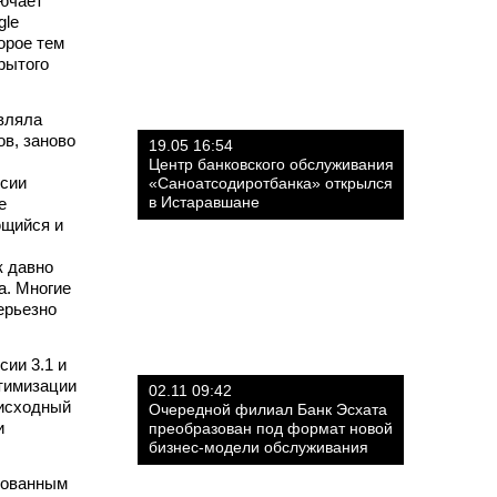
лючает
gle
орое тем
рытого
являла
ов, заново
19.05 16:54
Центр банковского обслуживания
рсии
«Саноатсодиротбанка» открылся
в Истаравшане
е
ющийся и
к давно
а. Многие
ерьезно
ии 3.1 и
птимизации
02.11 09:42
 исходный
Очередной филиал Банк Эсхата
и
преобразован под формат новой
бизнес-модели обслуживания
рованным