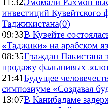
11:32
Эмомали Рахмон выс
инвестиций Кувейтского ф
Таджикистана
(0)
09:33
В Кувейте состоялас
«Таджики» на арабском я
08:35
Граждан Пакистана 
продажу фальшивых золо
21:41
Будущее человечест
симпозиуме «Создавая бу
13:07
В Канибадаме задер