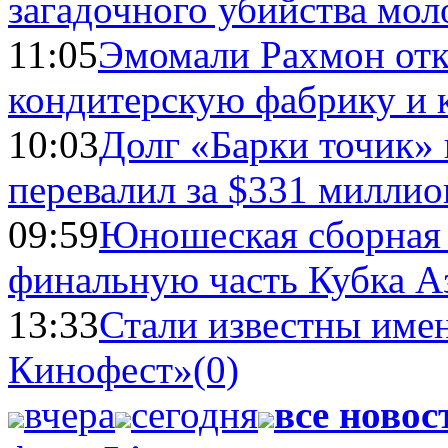
загадочного убийства мо
11:05
Эмомали Рахмон отк
кондитерскую фабрику и 
10:03
Долг «Барки точик»
перевалил за $331 миллио
09:59
Юношеская сборная
финальную часть Кубка А
13:33
Стали известны имен
Кинофест»
(0)
вчера
сегодня
все новос