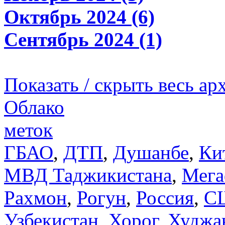
Октябрь 2024 (6)
Сентябрь 2024 (1)
Показать / скрыть весь ар
Облако
меток
ГБАО
,
ДТП
,
Душанбе
,
Ки
МВД Таджикистана
,
Мега
Рахмон
,
Рогун
,
Россия
,
С
Узбекистан
,
Хорог
,
Худжа