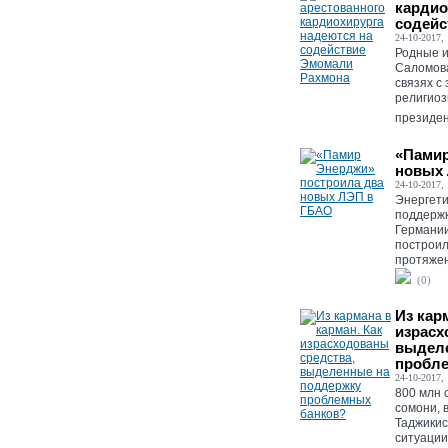
кардио
содейс
24-10-2017, 
Родные и
Саломова
связях с
религиоз
президен
«Памир
новых
24-10-2017, 
Энергети
поддержк
Германии
построил
протяжен
(0)
Из кар
израсх
выдел
пробл
24-10-2017, 
800 млн 
сомони, 
Таджикис
ситуации