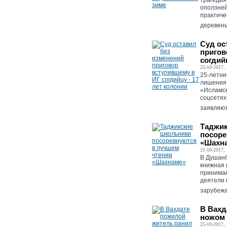
трагедия
оползней
практиче
деревень
Суд ос
пригов
согдий
25-10-2017, 
25-летни
лишения 
«Исламск
соцсетях
заявляют
Таджик
посоре
«Шахн
25-10-2017, 
В Душанб
книжная 
принимаю
деятели 
зарубежа.
В Вахд
ножом
25-10-2017, 