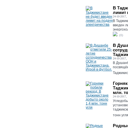
В Тадж
лимит 
24-10-2017, 
В Таджик
введен л
энергохол
(0)
В Душа
сотруд
Таджик
24-10-2017, 
В Душанб
посвящён
Таджикист
Горняк
Таджик
млн. т
24-10-2017, 
Угледоб
установи
таджикск
тонн угля.
Родные