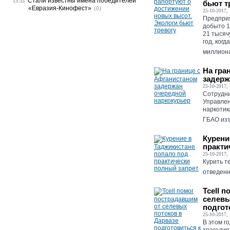
Стали известны имена победителей
13:33
бьют т
«Евразия-Кинофест»
(0)
25-10-2017, 
Предприя
добыто 1
21 тысяч
год, ког
миллиона 
На гра
задерж
25-10-2017, 
Сотрудни
Управлен
наркотик
ГБАО изъ
Курени
практи
25-10-2017, 
Курить т
отведенн
Tcell 
селевы
подгот
25-10-2017, 
В этом г