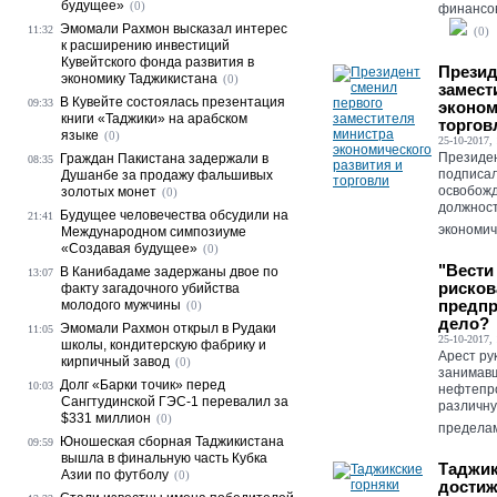
будущее»
(0)
финансов
Эмомали Рахмон высказал интерес
11:32
(0)
к расширению инвестиций
Кувейтского фонда развития в
Презид
экономику Таджикистана
(0)
замест
В Кувейте состоялась презентация
09:33
эконом
книги «Таджики» на арабском
торгов
языке
(0)
25-10-2017, 
Президе
Граждан Пакистана задержали в
08:35
подписал
Душанбе за продажу фальшивых
освобож
золотых монет
(0)
должност
Будущее человечества обсудили на
21:41
экономиче
Международном симпозиуме
«Создавая будущее»
(0)
"Вести
В Канибадаме задержаны двое по
13:07
рисков
факту загадочного убийства
предпр
молодого мужчины
(0)
дело?
Эмомали Рахмон открыл в Рудаки
11:05
25-10-2017, 
школы, кондитерскую фабрику и
Арест ру
кирпичный завод
(0)
занимавш
Долг «Барки точик» перед
10:03
нефтепро
Сангтудинской ГЭС-1 перевалил за
различну
$331 миллион
(0)
пределами
Юношеская сборная Таджикистана
09:59
вышла в финальную часть Кубка
Таджик
Азии по футболу
(0)
достиж