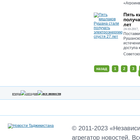
«Агроинв
Пять к
получа
лет
24-10-2017, 
Поставки
Рушанско
истечени
доступа 
Советског
назад
1
2
3
вчера
сегодня
все новости
© 2011-2023 «Независ
агрегатор новостей. В