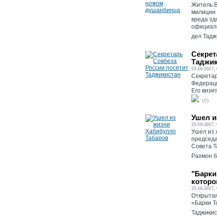
Житель В
милиции 
вреда зд
официаль
дел Таджи
Секрет
Таджик
25-10-2017, 
Секретар
Федерац
Его визит
(0)
Ушел и
25-10-2017, 
Ушел из 
председа
Совета Т
Рахмон б
"Барки
которо
25-10-2017, 
Открытая
«Барки Т
Таджикис