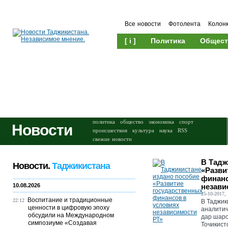
Все новости
Фотолента
Колон
[ i ]
Политика
Общест
Происшествия
Культура
политика
общество
экономика
спорт
Новости
происшествия
культура
наука
RSS
свежие новости
В Тадж
Новости.
Таджикистана
«Разви
финанс
10.08.2026
незави
25-10-2017, 
Воспитание и традиционные
22:12
В Таджик
ценности в цифровую эпоху
аналитич
обсудили на Международном
дар шаро
симпозиуме «Создавая
Точикист