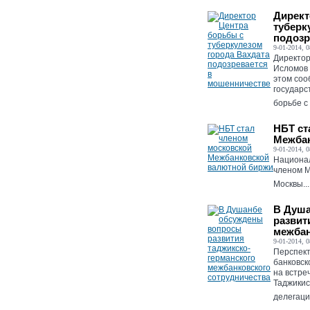
Директ
туберк
подозр
9-01-2014, 0
Директор
Исломов 
этом соо
государс
борьбе с
НБТ ст
Межбан
9-01-2014, 0
Национал
членом М
Москвы...
В Душ
развит
межбан
9-01-2014, 0
Перспект
банковск
на встре
Таджикис
делегаци