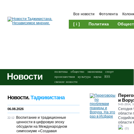
Все новости
Фотолента
Колон
[ i ]
Политика
Общест
Происшествия
Культура
политика
общество
экономика
спорт
Новости
происшествия
культура
наука
RSS
свежие новости
Перего
Новости.
Таджикистана
и Вору
9-01-2014, 1
Сегодня 
06.08.2026
области 
Воспитание и традиционные
Согдийск
22:12
ценности в цифровую эпоху
области 
обсудили на Международном
(0)
симпозиуме «Создавая