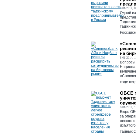
предпр
9-01-2014, 0
Одной из
представ
Таджикис
таджикск
Российск
«Comme
решили
на бир
8-01-2014, 1
Вопросы 
Национал
величине
«Commerz
ходе вст
ОБСЕ п
уничто
оружие
8-01-2014, 1
Бюро ОБС
за опера
легкого 
изъятого
тайных сх