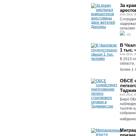
За кра
аресто
9-01-2014, 0
Сотрудни
задержал
сельских
(0)
В Чкал
1 тыс.
9-01-2014, 0
В 2013 г
области,
более 1 
ОБСЕ с
легког
Таджик
9-01-2014, 0
Бюро ОБС
наблюден
тысячи е
собранно
найденно
Миграц
призна