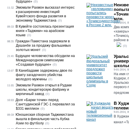
будущее»
(0)
Неизве
Эмомали Рахмон высказал интерес
11:32
попыта
к расширению инвестиций
«Точик
Кувейтского фонда развития в
млн.
экономику Таджикистана
(0)
9-01-2014, 0
В Кувейте состоялась презентация
09:33
Два комп
книги «Таджики» на арабском
«хакеры»
языке
(0)
«Точиксо
районе в
Граждан Пакистана задержали в
08:35
Душанбе за продажу фальшивых
(0)
золотых монет
(0)
Будущее человечества обсудили на
Ураль
21:41
Международном симпозиуме
универ
«Создавая будущее»
(0)
школь
9-01-2014, 0
В Канибадаме задержаны двое по
13:07
На имя г
факту загадочного убийства
Кодири, 
молодого мужчины
(0)
Уральско
Эмомали Рахмон открыл в Рудаки
11:05
первого 
школы, кондитерскую фабрику и
предложе
кирпичный завод
(0)
Долг «Барки точик» перед
10:03
В Худж
Сангтудинской ГЭС-1 перевалил за
телеви
$331 миллион
(0)
9-01-2014, 0
Юношеская сборная Таджикистана
09:59
В Худжан
вышла в финальную часть Кубка
канал «Та
Азии по футболу
(0)