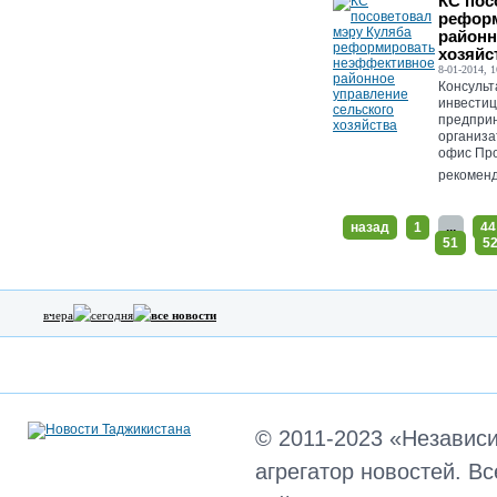
КС пос
рефор
районн
хозяйс
8-01-2014, 1
Консульт
инвестиц
предприн
организа
офис Пр
рекоменд
назад
1
...
44
51
5
вчера
сегодня
все новости
© 2011-2023 «Независ
агрегатор новостей. В