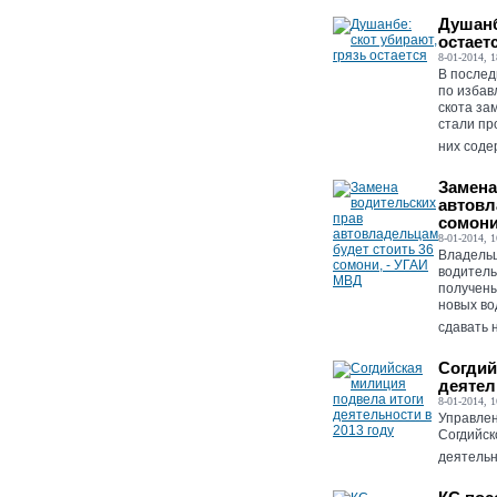
Душанб
остает
8-01-2014, 1
В послед
по избав
скота за
стали пр
них содер
Замена
автовл
сомони
8-01-2014, 1
Владельц
водитель
получены
новых во
сдавать н
Согдий
деятел
8-01-2014, 1
Управлен
Согдийск
деятельно