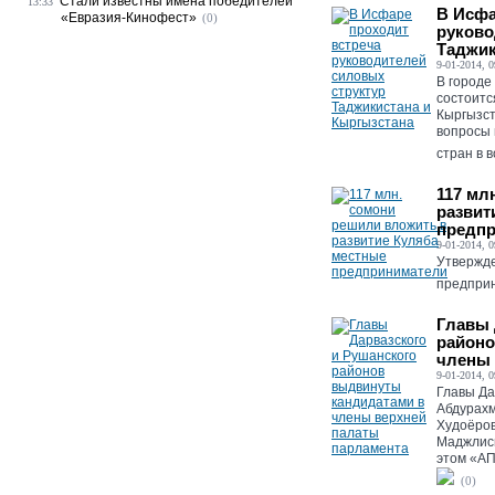
Стали известны имена победителей
13:33
В Исфа
«Евразия-Кинофест»
(0)
руково
Таджик
9-01-2014, 0
В городе
состоитс
Кыргызст
вопросы 
стран в 
117 мл
развит
предп
9-01-2014, 0
Утвержде
предприн
Главы 
районо
члены 
9-01-2014, 0
Главы Да
Абдурахм
Худоёров
Маджлиси
этом «АП
(0)