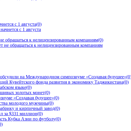
нется с 1 августа
(0)
 не обращаться к нелицензированным компаниям
(0)
 обсудили на Международном симпозиуме «Создавая будущее»
(0
ций Кувейтского фонда развития в экономику Таджикистана
(0)
рабском языке
(0)
ьшивых золотых монет
(0)
зиуме «Создавая будущее»
(0)
йства молодого мужчины
(0)
фабрику и кирпичный завод
(0)
л за $331 миллион
(0)
сть Кубка Азии по футболу
(0)
0)