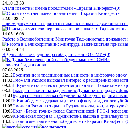
24.10 13:33
Стали известны имена победителей «Евразия-Кинофест»
(0)
22.05 08:57
Прием документов первоклассников в школах Таджикистана нач
14.05 16:08
Работа в Великобритании: Минтруда Таджикистана призывает
08.05 14:44
В Душанбе в очередной раз обсудят закон «О СМИ»
(0)
Новости.
Таджикистана
07.08.2026
22:12
Воспитание и традиционные ценности в цифровую эпоху
11:32
Эмомали Рахмон высказал интерес к расширению инвести
09:33
В Кувейте состоялась презентация книги «Таджики» на а
08:35
Граждан Пакистана задержали в Душанбе за продажу фал
21:41
Будущее человечества обсудили на Международном симпо
13:07
В Канибадаме задержаны двое по факту загадочного уби
11:05
Эмомали Рахмон открыл в Рудаки школы, кондитерскую 
10:03
Долг «Барки точик» перед Сангтудинской ГЭС-1 перевали
09:59
Юношеская сборная Таджикистана вышла в финальную ча
13:33
Стали известны имена победителей «Евразия-Кинофест»
(
вчера
сегодня
все новости