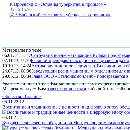
Р. Врбенский: «Оставим туберкулез в прошлом»
05.06 16:50
Материалы по теме
06.01.14, 11:47
Сотрудник военкомата района Рудаки подозревае
07.11.13, 11:20
Бывший преподаватель одного из вузов Согда по
10.10.13, 14:24
Антикоррупционное ведомство Таджикистана обв
24.07.13, 08:36
Заведующий реанимационным отделением для взр
29.05.12, 06:34
Глава ООО «Эталонкомбиленб» подозревается в
Уважаемый посетитель, Вы зашли на сайт как незарегистриров
Мы рекомендуем Вам
зарегистрироваться
либо войти на сайт п
Общество.
Главное
05.11 22:12
Воспитание и традиционные ценности в цифровую эпоху обсу
04.11 21:41
Будущее человечества обсудили на Международном симпозиум