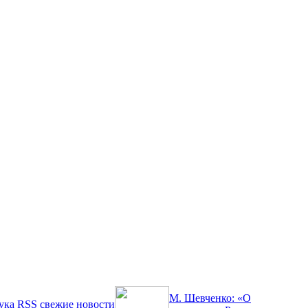
М. Шевченко: «О
ука
RSS
свежие новости