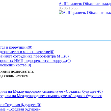
А. Шералиев: Объяснить каж
05.06 16:53
тся в коррупции
(0)
дозревается в мошенничестве
(0)
иняет сотрудника пресс-центра М ...
(0)
ослых НМЦ подозревается в корру ...
(0)
 мошенничестве
(0)
анный пользователь.
од своим именем.
дили на Международном симпозиуме «Создавая будущее»
(0)
е «Создавая будущее»
(0)