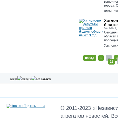
выполне
города. 
админист
Хатлон
бюджет
20-12-2012, 
Сегодня 
области 
последня
Хатлонско
назад
1
...
3
11
вчера
сегодня
все новости
© 2011-2023 «Независ
агрегатор новостей. В