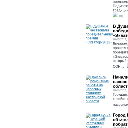
предполо
Подмоско
традиций
(0)
В Душа
победи
«Экват
20-12-2012, 
Вечером,
прошел т
победит
«Экватор
который 
ООН....
Начали
насосн
област
20-12-2012, 
Государс
хозяйств
насосных
Город 
объявл
побрат