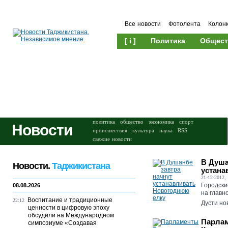
Все новости
Фотолента
Колон
[ i ]
Политика
Общест
Происшествия
Культура
политика
общество
экономика
спорт
Новости
происшествия
культура
наука
RSS
свежие новости
В Душа
Новости.
Таджикистана
устана
21-12-2012, 
Городски
08.08.2026
на главн
Воспитание и традиционные
22:12
Дусти нов
ценности в цифровую эпоху
обсудили на Международном
Парлам
симпозиуме «Создавая