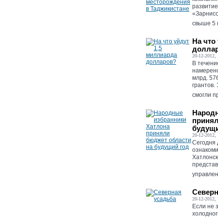
развитие
«Зарнис
свыше 5 
На что
долла
20-12-2012, 
В течени
намерено
млрд. 57
грантов.
смогли пр
Народн
принял
будущи
20-12-2012, 
Cегодня 
ознакоми
Хатлонск
представ
управлен
Северн
20-12-2012, 
Если не з
холодног