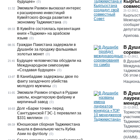
Кыргыз
будущее»
(0)
совмес
Эмомали Рахмон высказал интерес
11:32
21-12-2012, 
к расширению инвестиций
Кыргызст
Кувейтского фонда развития в
Межпарла
экономику Таджикистана
(0)
сообщает
В Кувейте состоялась презентация
09:33
депутата
книги «Таджики» на арабском
Арипова..
языке
(0)
Граждан Пакистана задержали в
08:35
В Душа
Душанбе за продажу фальшивых
соревн
золотых монет
(0)
21-12-2012, 
Будущее человечества обсудили на
21:41
В Душанб
Международном симпозиуме
Междунар
«Создавая будущее»
(0)
таджикск
Об этом 
В Канибадаме задержаны двое по
13:07
факту загадочного убийства
Национал
молодого мужчины
(0)
Эмомали Рахмон открыл в Рудаки
В Душа
11:05
школы, кондитерскую фабрику и
лауреа
кирпичный завод
(0)
менедж
21-12-2012, 
Долг «Барки точик» перед
10:03
Торжест
Сангтудинской ГЭС-1 перевалил за
участник
$331 миллион
(0)
Таджикис
Юношеская сборная Таджикистана
09:59
Таджикис
вышла в финальную часть Кубка
ассоциац
Азии по футболу
(0)
(НАММ)..