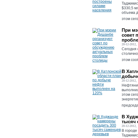
Таджикис
$330,5 м
объема д
этом сег
При мэ
совет 
пробл
20-12-2012, 
Сегодня 
столично
этом соо
В Хатл
добыче
20-12-2012, 
Нефтяник
выполнил
этом сег
энергети
председа
В Худж
тысяч 
20-12-2012, 
В городе
Таджикис