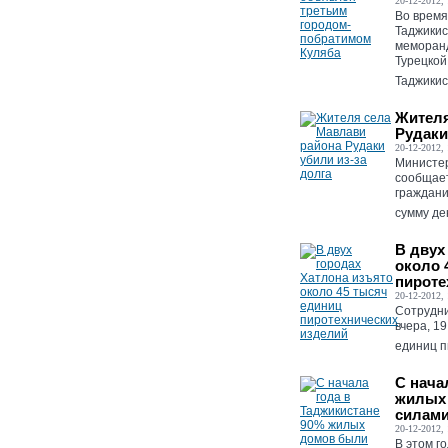
20-12-2012, 
Во время
Таджики
меморанд
Турецкой
Таджикист
Жителя
Рудаки
20-12-2012, 
Министер
сообщает
граждани
сумму ден
В двух
около 
пироте
20-12-2012, 
Сотрудни
вчера, 1
единиц п
С нача
жилых
силами
20-12-2012, 
В этом г