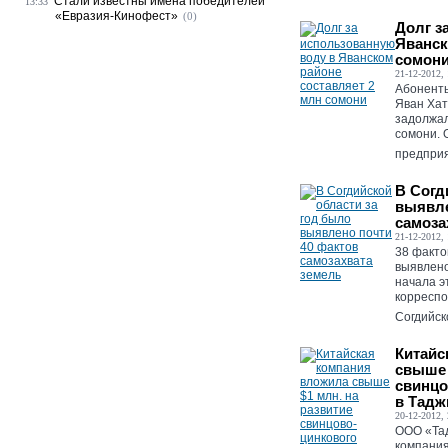
Стали известны имена победителей
13:33
«Евразия-Кинофест»
(0)
Долг з
Яванск
сомон
21-12-2012, 
Абонент
Яван Хат
задолжа
сомони. 
предприя
В Согд
выявле
самоза
21-12-2012, 
38 факто
выявлено
начала э
корреспо
Согдийско
Китайс
свыше 
свинцо
в Тадж
20-12-2012, 
ООО «Та
компания