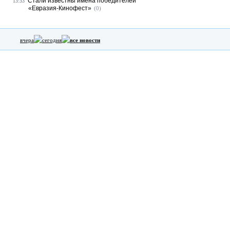
Стали известны имена победителей
13:33
«Евразия-Кинофест»
(0)
вчера
сегодня
все новости