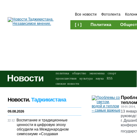
Все новости
Фотолента
Колон
[ i ]
Политика
Общест
Происшествия
Культура
политика
общество
экономика
спорт
Новости
происшествия
культура
наука
RSS
свежие новости
Пробле
Новости.
Таджикистана
теплом
18-01-2014, 
13 январ
09.08.2026
руководс
Воспитание и традиционные
г. Душан
22:12
ценности в цифровую эпоху
конферен
обсудили на Международном
государс
симпозиуме «Создавая