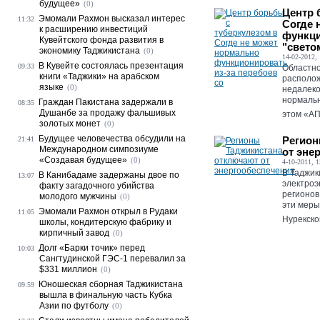
будущее»
(0)
Центр 
Эмомали Рахмон высказал интерес
11:32
Согде 
к расширению инвестиций
функци
Кувейтского фонда развития в
"свето
экономику Таджикистана
(0)
14-02-2012, 
В Кувейте состоялась презентация
09:33
Областно
книги «Таджики» на арабском
располож
языке
(0)
недалеко
нормальн
Граждан Пакистана задержали в
08:35
Душанбе за продажу фальшивых
этом «АП»
золотых монет
(0)
Будущее человечества обсудили на
Регион
21:41
Международном симпозиуме
от эне
«Создавая будущее»
(0)
4-10-2011, 1
В Таджик
В Канибадаме задержаны двое по
13:07
электроэ
факту загадочного убийства
регионов
молодого мужчины
(0)
эти меры
Эмомали Рахмон открыл в Рудаки
11:05
Нурекско
школы, кондитерскую фабрику и
кирпичный завод
(0)
Долг «Барки точик» перед
10:03
Сангтудинской ГЭС-1 перевалил за
$331 миллион
(0)
Юношеская сборная Таджикистана
09:59
вышла в финальную часть Кубка
Азии по футболу
(0)