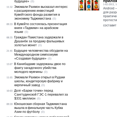
прилож
будущее»
(0)
1-02-2013, 1
Эмомали Рахмон высказал интерес
11:32
Android 
к расширению инвестиций
для разр
Кувейтского фонда развития в
практиче
экономику Таджикистана
(0)
протести
В Кувейте состоялась презентация
09:33
составит 
книги «Таджики» на арабском
языке
(0)
Граждан Пакистана задержали в
08:35
Душанбе за продажу фальшивых
золотых монет
(0)
Будущее человечества обсудили на
21:41
Международном симпозиуме
«Создавая будущее»
(0)
В Канибадаме задержаны двое по
13:07
факту загадочного убийства
молодого мужчины
(0)
Эмомали Рахмон открыл в Рудаки
11:05
школы, кондитерскую фабрику и
кирпичный завод
(0)
Долг «Барки точик» перед
10:03
Сангтудинской ГЭС-1 перевалил за
$331 миллион
(0)
Юношеская сборная Таджикистана
09:59
вышла в финальную часть Кубка
Азии по футболу
(0)