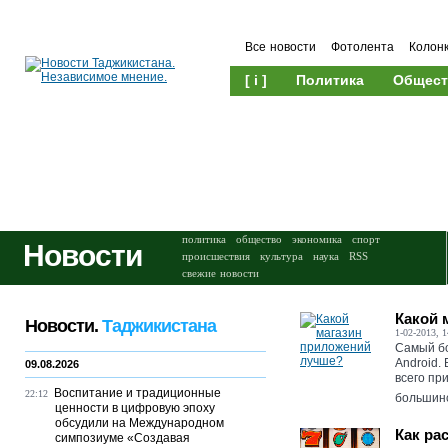
Все новости
Фотолента
Колон
[ i ]
Политика
Общест
Происшествия
Культура
политика
общество
экономика
спорт
Новости
происшествия
культура
наука
RSS
свежие новости
Какой 
Новости.
Таджикистана
1-02-2013, 1
Самый б
Android.
09.08.2026
всего пр
Воспитание и традиционные
22:12
большинс
ценности в цифровую эпоху
обсудили на Международном
Как ра
симпозиуме «Создавая