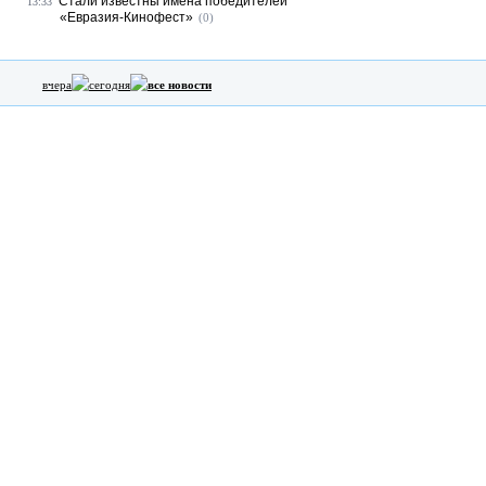
Стали известны имена победителей
13:33
«Евразия-Кинофест»
(0)
вчера
сегодня
все новости