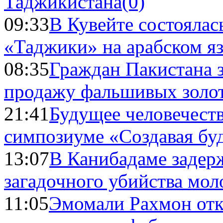
Таджикистана
(0)
09:33
В Кувейте состоялас
«Таджики» на арабском я
08:35
Граждан Пакистана 
продажу фальшивых золо
21:41
Будущее человечест
симпозиуме «Создавая бу
13:07
В Канибадаме задер
загадочного убийства мо
11:05
Эмомали Рахмон отк