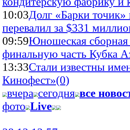
кондитерскую фабрику и 
10:03
Долг «Барки точик»
перевалил за $331 миллио
09:59
Юношеская сборная
финальную часть Кубка А
13:33
Стали известны имен
Кинофест»
(0)
вчера
сегодня
все новос
фото
Live