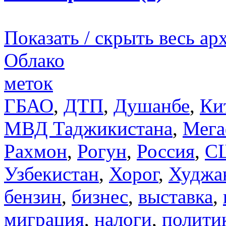
Показать / скрыть весь ар
Облако
меток
ГБАО
,
ДТП
,
Душанбе
,
Ки
МВД Таджикистана
,
Мега
Рахмон
,
Рогун
,
Россия
,
С
Узбекистан
,
Хорог
,
Худжа
бензин
,
бизнес
,
выставка
,
миграция
,
налоги
,
полити