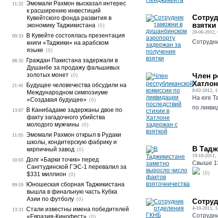
Эмомали Рахмон высказал интерес
11:32
к расширению инвестиций
Сотруд
Кувейтского фонда развития в
взятки
экономику Таджикистана
(0)
20-06-2012, 
В Кувейте состоялась презентация
09:33
Сотрудни
книги «Таджики» на арабском
языке
(0)
Граждан Пакистана задержали в
08:35
Душанбе за продажу фальшивых
золотых монет
Член р
(0)
Хатлон
Будущее человечества обсудили на
21:41
8-02-2012, 1
Международном симпозиуме
На юге Т
«Создавая будущее»
(0)
по ликви
В Канибадаме задержаны двое по
13:07
факту загадочного убийства
молодого мужчины
(0)
Эмомали Рахмон открыл в Рудаки
11:05
школы, кондитерскую фабрику и
В Тадж
кирпичный завод
(0)
19-10-2011, 
Долг «Барки точик» перед
10:03
Свыше 13
Сангтудинской ГЭС-1 перевалил за
(0)
$331 миллион
(0)
Юношеская сборная Таджикистана
09:59
вышла в финальную часть Кубка
Азии по футболу
(0)
Сотруд
4-10-2011, 1
Стали известны имена победителей
13:33
Сотрудни
«Евразия-Кинофест»
(0)