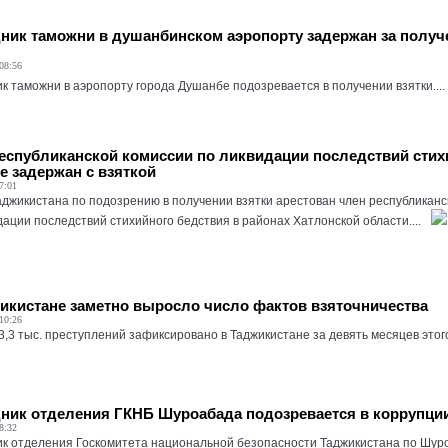
ник таможни в душанбинском аэропорту задержан за получ
08:56
к таможни в аэропорту города Душанбе подозревается в получении взятки....
еспубликанской комиссии по ликвидации последствий стих
е задержан с взяткой
7:01
аджикистана по подозрению в получении взятки арестован член республиканс
дации последствий стихийного бедствия в районах Хатлонской области....
икистане заметно выросло число фактов взяточничества
10:26
,3 тыс. преступлений зафиксировано в Таджикистане за девять месяцев этого 
ник отделения ГКНБ Шуроабада подозревается в коррупци
8:32
к отделения Госкомитета национальной безопасности Таджикистана по Шур