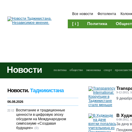
Все новости
Фотолента
Колон
[ i ]
Политика
Общест
Новости
политика
общество
экономика
спорт
происшеств
Transp
Новости.
Таджикистана
9-12-2013, 1
9 декабр
06.08.2026
Воспитание и традиционные
22:12
ценности в цифровую эпоху
В Худж
обсудили на Международном
6-08-2012, 1
симпозиуме «Создавая
За дачу 
будущее»
(0)
Пенджике