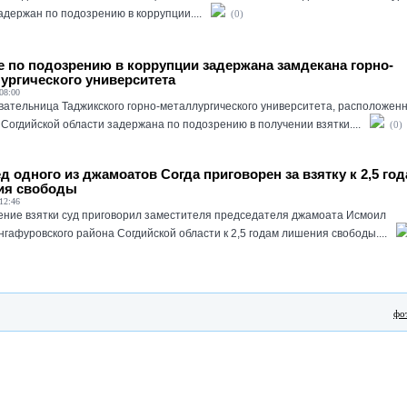
адержан по подозрению в коррупции....
(0)
е по подозрению в коррупции задержана замдекана горно-
ургического университета
08:00
ательница Таджикского горно-металлургического университета, расположенн
 Согдийской области задержана по подозрению в получении взятки....
(0)
д одного из джамоатов Согда приговорен за взятку к 2,5 го
ия свободы
12:46
ение взятки суд приговорил заместителя председателя джамоата Исмоил
гафуровского района Согдийской области к 2,5 годам лишения свободы....
фо