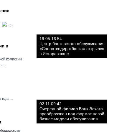
ение
(0)
19.05 16:54
Центр банковского обслуживания
ии в
«Саноатсодиротбанка» открылся
в Истаравшане
кой комиссии
(0)
года....
02.11 09:42
Очередной филиал Банк Эсхата
преобразован под формат новой
бизнес-модели обслуживания
и
обададскому