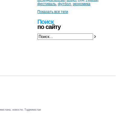
фестиваль
,
футбол
,
экономика
Показать все теги
Поиск
по сайту
кистана, новости, Таджикистан