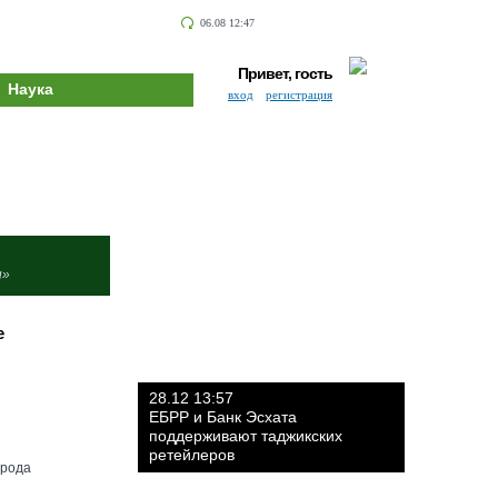
06.08 12:47
Привет, гость
Наука
вход
регистрация
и»
е
28.12 13:57
ЕБРР и Банк Эсхата
поддерживают таджикских
ретейлеров
орода