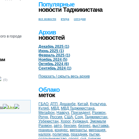
Популярные
новости Таджикистана
все новости
вчера
сегодня
Архив
ого в городе
новостей
Декабрь 2025 (1)
Июнь 2025 (1)
Февраль 2025 (1)
дам
Ноябрь 2024 (5)
Октябрь 2024 (6)
Сентябрь 2024 (1)
Показать / скрыть весь архив
(0)
Облако
меток
ГБАО
,
ДТП
,
Душанбе
,
Китай
,
Культура
,
то
Live
Куляб
,
МВД
,
МВД Таджикистана
,
Мегафон
,
Навруз
,
Президент
,
Рахмон
,
Рогун
,
Россия
,
США
,
Согд
,
Таджикистан
,
Узбекистан
,
Хорог
,
Худжанд
,
Эмомали
Рахмон
,
авто
,
бензин
,
бизнес
,
выставка
,
граница
,
конкурс
,
мигранты
,
миграция
,
налоги
,
политика
,
праздник
,
пытки
,
сотрудничество
,
спорт
,
суд
,
туризм
,