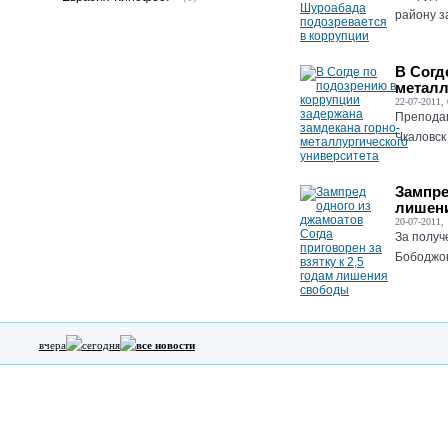
району з
В Согд
металл
22-07-2011, 
Преподав
Чкаловск
Зампре
лишен
20-07-2011, 
За получ
Бободжон
вчера
сегодня
все новости