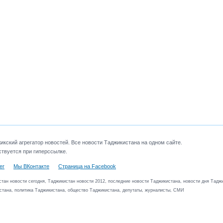
кский агрегатор новостей. Все новости Таджикистана на одном сайте.
твуется при гиперссылке.
er
Мы ВКонтакте
Страница на Facebook
тан новости сегодня, Таджикистан новости 2012, последние новости Таджикистана, новости дня Таджи
стана, политика Таджикистана, общество Таджикистана, депутаты, журналисты, СМИ