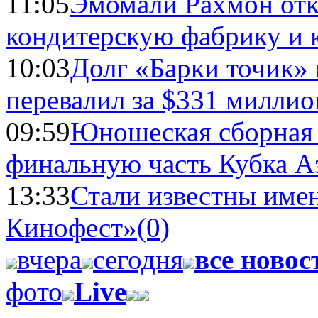
11:05
Эмомали Рахмон отк
кондитерскую фабрику и 
10:03
Долг «Барки точик»
перевалил за $331 миллио
09:59
Юношеская сборная
финальную часть Кубка А
13:33
Стали известны имен
Кинофест»
(0)
вчера
сегодня
все новос
фото
Live