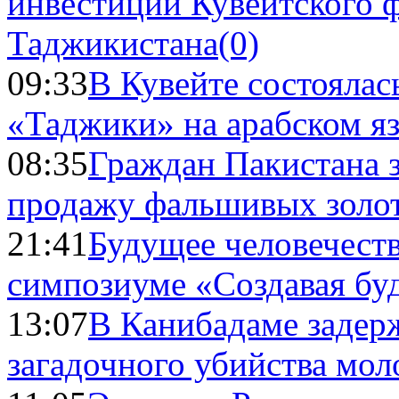
инвестиций Кувейтского ф
Таджикистана
(0)
09:33
В Кувейте состоялас
«Таджики» на арабском я
08:35
Граждан Пакистана 
продажу фальшивых золо
21:41
Будущее человечест
симпозиуме «Создавая бу
13:07
В Канибадаме задер
загадочного убийства мо