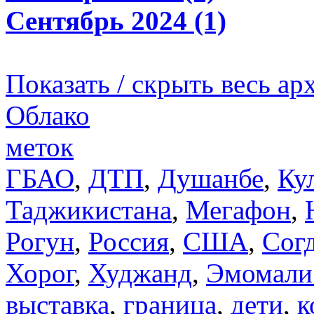
Сентябрь 2024 (1)
Показать / скрыть весь ар
Облако
меток
ГБАО
,
ДТП
,
Душанбе
,
Ку
Таджикистана
,
Мегафон
,
Рогун
,
Россия
,
США
,
Сог
Хорог
,
Худжанд
,
Эмомали
выставка
,
граница
,
дети
,
к