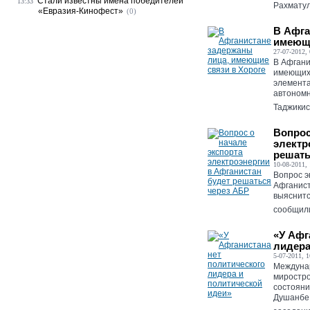
Стали известны имена победителей
13:33
Рахматул
«Евразия-Кинофест»
(0)
В Афга
имеющи
27-07-2012, 
В Афгани
имеющих 
элемента
автономн
Таджикис
Вопрос
электр
решать
10-08-2011, 
Вопрос э
Афганист
выяснитс
сообщили
«У Афг
лидера
5-07-2011, 1
Междунар
миростро
состояни
Душанбе,