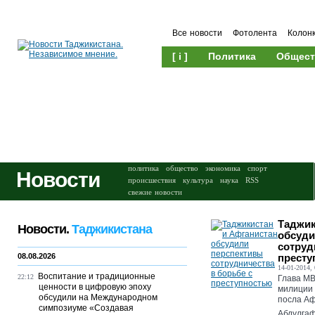
Все новости
Фотолента
Колон
[ i ]
Политика
Общест
Происшествия
Культура
политика
общество
экономика
спорт
Новости
происшествия
культура
наука
RSS
свежие новости
Таджик
Новости.
Таджикистана
обсуди
сотруд
08.08.2026
престу
14-01-2014, 
Воспитание и традиционные
22:12
Глава МВ
ценности в цифровую эпоху
милиции 
обсудили на Международном
посла Аф
симпозиуме «Создавая
Абдулгафу