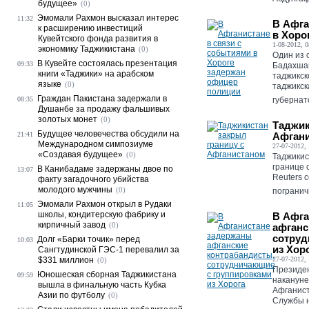
будущее»
(0)
Эмомали Рахмон высказал интерес
11:32
В Афга
к расширению инвестиций
в Хоро
Кувейтского фонда развития в
1-08-2012, 0
экономику Таджикистана
(0)
Один из 
В Кувейте состоялась презентация
09:33
Бадахшан
книги «Таджики» на арабском
таджикск
языке
(0)
таджикск
Граждан Пакистана задержали в
08:35
губернат
Душанбе за продажу фальшивых
золотых монет
(0)
Таджик
Будущее человечества обсудили на
21:41
Афган
Международном симпозиуме
27-07-2012, 
«Создавая будущее»
(0)
Таджикис
границе 
В Канибадаме задержаны двое по
13:07
Reuters 
факту загадочного убийства
молодого мужчины
(0)
погранич
Эмомали Рахмон открыл в Рудаки
11:05
школы, кондитерскую фабрику и
В Афга
кирпичный завод
(0)
афганс
сотруд
Долг «Барки точик» перед
10:03
из Хор
Сангтудинской ГЭС-1 перевалил за
$331 миллион
27-07-2012, 
(0)
Президе
Юношеская сборная Таджикистана
09:59
накануне
вышла в финальную часть Кубка
Афганист
Азии по футболу
(0)
Службы 