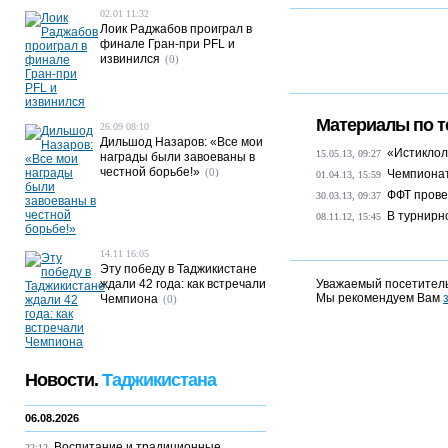
02.01 11:32
Лоик Раджабов проиграл в
финале Гран-при PFL и
извинился
(0)
Материалы по т
26.09 08:10
Дильшод Назаров: «Все мои
«Истиклол
15.05.13, 09:27
награды были завоеваны в
честной борьбе!»
(0)
Чемпионат
01.04.13, 15:59
ФФТ прове
30.03.13, 09:37
В турнирн
08.11.12, 15:45
14.11 16:05
Эту победу в Таджикистане
ждали 42 года: как встречали
Уважаемый посетитель
Мы рекомендуем Вам
Чемпиона
(0)
Новости.
Таджикистана
06.08.2026
Воспитание и традиционные
22:12