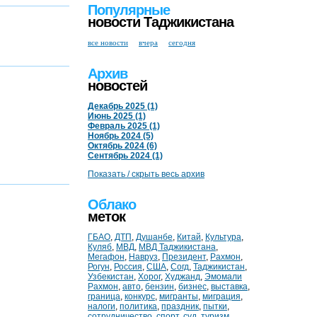
Популярные
новости Таджикистана
все новости
вчера
сегодня
Архив
новостей
Декабрь 2025 (1)
Июнь 2025 (1)
Февраль 2025 (1)
Ноябрь 2024 (5)
Октябрь 2024 (6)
Сентябрь 2024 (1)
Показать / скрыть весь архив
Облако
меток
ГБАО
,
ДТП
,
Душанбе
,
Китай
,
Культура
,
Куляб
,
МВД
,
МВД Таджикистана
,
Мегафон
,
Навруз
,
Президент
,
Рахмон
,
Рогун
,
Россия
,
США
,
Согд
,
Таджикистан
,
Узбекистан
,
Хорог
,
Худжанд
,
Эмомали
Рахмон
,
авто
,
бензин
,
бизнес
,
выставка
,
граница
,
конкурс
,
мигранты
,
миграция
,
налоги
,
политика
,
праздник
,
пытки
,
сотрудничество
,
спорт
,
суд
,
туризм
,