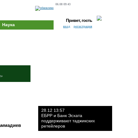
06.08 09:43
Привет, гость
Наука
вход
регистрация
и»
28.12 13:57
ЕБРР и Банк Эсхата
поддерживают таджикских
аммадиев
ретейлеров