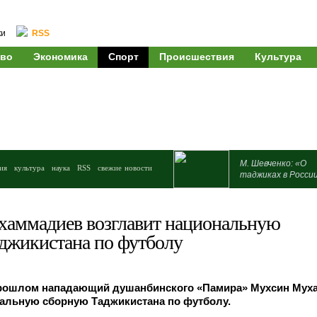
ки
RSS
во
Экономика
Спорт
Происшествия
Культура
М. Шевченко: «О
ия
культура
наука
RSS
свежие новости
таджиках в Росси
аммадиев возглавит национальную
джикистана по футболу
рошлом нападающий душанбинского «Памира» Мухсин Мух
нальную сборную Таджикистана по футболу.