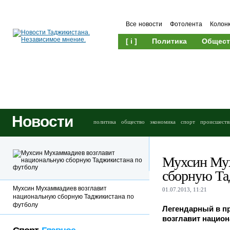
Все новости
Фотолента
Колон
[ i ]
Политика
Общест
Новости
политика
общество
экономика
спорт
происшеств
Мухсин Мух
сборную Та
Мухсин Мухаммадиев возглавит
01.07.2013, 11:21
национальную сборную Таджикистана по
футболу
Легендарный в п
возглавит нацио