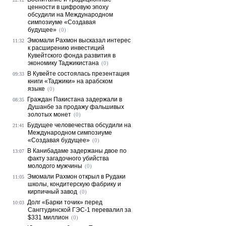
ценности в цифровую эпоху
обсудили на Международном
симпозиуме «Создавая
будущее»
(0)
Эмомали Рахмон высказал интерес
11:32
к расширению инвестиций
Кувейтского фонда развития в
экономику Таджикистана
(0)
В Кувейте состоялась презентация
09:33
книги «Таджики» на арабском
языке
(0)
Граждан Пакистана задержали в
08:35
Душанбе за продажу фальшивых
золотых монет
(0)
Будущее человечества обсудили на
21:41
Международном симпозиуме
«Создавая будущее»
(0)
В Канибадаме задержаны двое по
13:07
факту загадочного убийства
молодого мужчины
(0)
Эмомали Рахмон открыл в Рудаки
11:05
школы, кондитерскую фабрику и
кирпичный завод
(0)
Долг «Барки точик» перед
10:03
Сангтудинской ГЭС-1 перевалил за
$331 миллион
(0)