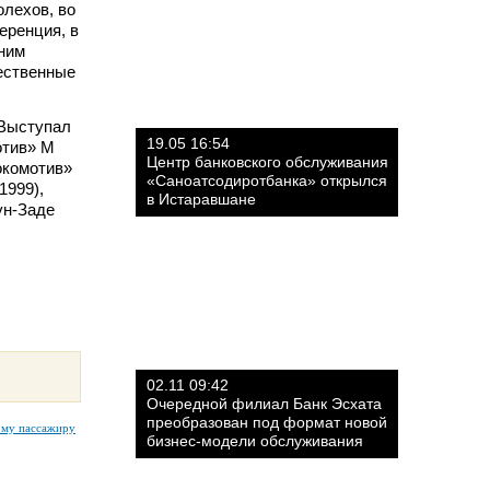
лехов, во
еренция, в
тним
чественные
 Выступал
19.05 16:54
отив» М
Центр банковского обслуживания
Локомотив»
«Саноатсодиротбанка» открылся
1999),
в Истаравшане
ун-Заде
02.11 09:42
Очередной филиал Банк Эсхата
преобразован под формат новой
ому пассажиру
бизнес-модели обслуживания