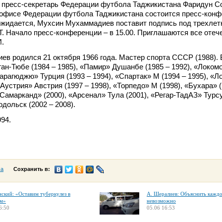
 пресс-секретарь Федерации футбола Таджикистана Фаридун Со
в офисе Федерации футбола Таджикистана состоится пресс-конф
 ожидается, Мухсин Мухаммадиев поставит подпись под трехле
. Начало пресс-конференции – в 15.00. Приглашаются все оте
.
в родился 21 октября 1966 года. Мастер спорта СССР (1988).
ган-Тюбе (1984 – 1985), «Памир» Душанбе (1985 – 1992), «Локом
карагюджю» Турция (1993 – 1994), «Спартак» М (1994 – 1995), «
«Аустрия» Австрия (1997 – 1998), «Торпедо» М (1998), «Бухара» (
«Самарканд» (2000), «Арсенал» Тула (2001), «Регар-ТадАЗ» Турс
одольск (2002 – 2008).
94.
са
Сохранить в:
нский: «Оставим туберкулез в
А. Шералиев: Объяснить кажд
м»
невозможно
6:50
05.06 16:53