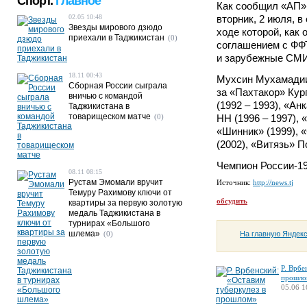
Спорт.
Главное
Как сообщил «АП»
02.05 10:48
вторник, 2 июля, 
Звезды мирового дзюдо
ходе которой, как
приехали в Таджикистан
(0)
соглашением с ФФТ
и зарубежные СМИ
18.11 00:43
Мухсин Мухамадиие
Сборная России сыграла
за «Пахтакор» Кур
вничью с командой
(1992 – 1993), «Ан
Таджикистана в
товарищеском матче
(0)
НН (1996 – 1997), 
«Шинник» (1999), 
(2002), «Витязь» П
Чемпион России-19
08.11 08:15
Рустам Эмомали вручит
Источник:
http://news.tj
Темуру Рахимову ключи от
обсудить
квартиры за первую золотую
медаль Таджикистана в
турнирах «Большого
шлема»
На главную Яндек
(0)
Р. Врбе
прошло
05.06 1