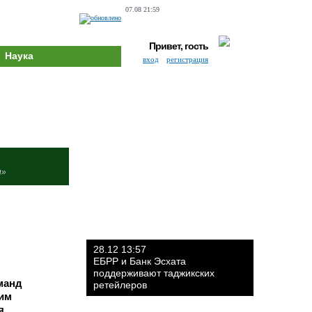
07.08 21:59
Привет, гость
Наука
вход
регистрация
и»
28.12 13:57
ЕБРР и Банк Эсхата
поддерживают таджикских
манд
ретейлеров
им
я