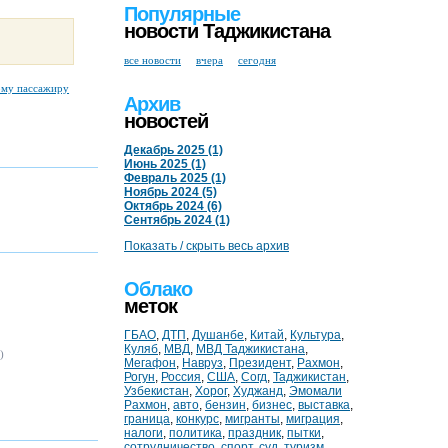
Популярные
новости Таджикистана
все новости
вчера
сегодня
ому пассажиру
Архив
новостей
Декабрь 2025 (1)
Июнь 2025 (1)
Февраль 2025 (1)
Ноябрь 2024 (5)
Октябрь 2024 (6)
Сентябрь 2024 (1)
Показать / скрыть весь архив
Облако
меток
ГБАО
,
ДТП
,
Душанбе
,
Китай
,
Культура
,
Куляб
,
МВД
,
МВД Таджикистана
,
)
Мегафон
,
Навруз
,
Президент
,
Рахмон
,
Рогун
,
Россия
,
США
,
Согд
,
Таджикистан
,
Узбекистан
,
Хорог
,
Худжанд
,
Эмомали
Рахмон
,
авто
,
бензин
,
бизнес
,
выставка
,
граница
,
конкурс
,
мигранты
,
миграция
,
налоги
,
политика
,
праздник
,
пытки
,
сотрудничество
,
спорт
,
суд
,
туризм
,