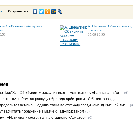
са
Сохранить в:
нский: «Оставим туберкулез в
А. Шералиев: Объяснить кажд
м»
невозможно
6:50
05.06 16:53
еме
р-ТадАЗ» - СК «Кувейт» рассудит вьетнамец, встречу «Равшан» - «Ал ...
(0)
шан» - «Аль-Рамта» рассудит бригада арбитров из Узбекистана
(0)
пределится чемпион Таджикистана по футболу среди команд Высшей лиг ...
(0
ут засчитать поражение в матче с Таджикистаном
(0)
р» - «Истиклол» состоится на стадионе «Авиатор»
(0)