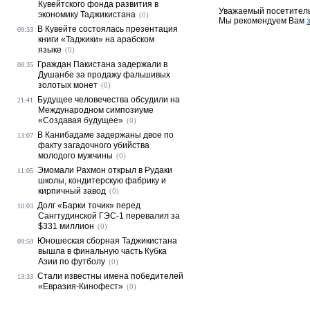
Кувейтского фонда развития в
Уважаемый посетитель
экономику Таджикистана
(0)
Мы рекомендуем Вам
В Кувейте состоялась презентация
09:33
книги «Таджики» на арабском
языке
(0)
Граждан Пакистана задержали в
08:35
Душанбе за продажу фальшивых
золотых монет
(0)
Будущее человечества обсудили на
21:41
Международном симпозиуме
«Создавая будущее»
(0)
В Канибадаме задержаны двое по
13:07
факту загадочного убийства
молодого мужчины
(0)
Эмомали Рахмон открыл в Рудаки
11:05
школы, кондитерскую фабрику и
кирпичный завод
(0)
Долг «Барки точик» перед
10:03
Сангтудинской ГЭС-1 перевалил за
$331 миллион
(0)
Юношеская сборная Таджикистана
09:59
вышла в финальную часть Кубка
Азии по футболу
(0)
Стали известны имена победителей
13:33
«Евразия-Кинофест»
(0)