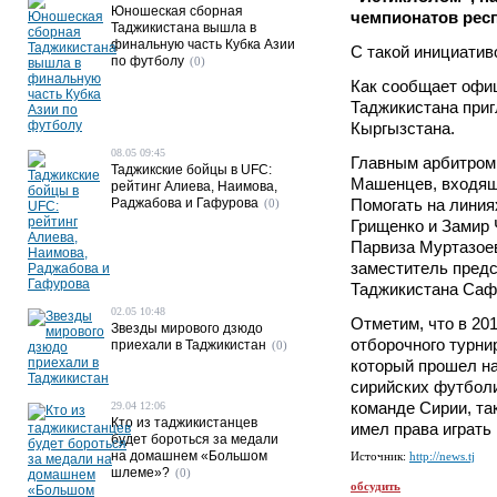
Юношеская сборная
чемпионатов респ
Таджикистана вышла в
финальную часть Кубка Азии
С такой инициатив
по футболу
(0)
Как сообщает офи
Таджикистана приг
Кыргызстана.
08.05 09:45
Главным арбитром
Таджикские бойцы в UFC:
Машенцев, входящ
рейтинг Алиева, Наимова,
Раджабова и Гафурова
Помогать на линия
(0)
Грищенко и Замир
Парвиза Муртазое
заместитель пред
Таджикистана Саф
02.05 10:48
Отметим, что в 20
Звезды мирового дзюдо
отборочного турн
приехали в Таджикистан
(0)
который прошел на
сирийских футболи
команде Сирии, та
29.04 12:06
Кто из таджикистанцев
имел права играть 
будет бороться за медали
на домашнем «Большом
Источник:
http://news.tj
шлеме»?
(0)
обсудить