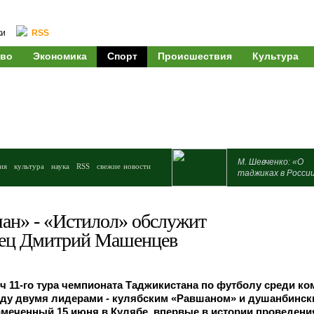
ки
RSS
во
Экономика
Спорт
Происшествия
Культура
М. Шевченко: «О
ия
культура
наука
RSS
свежие новости
таджиках в Росси
ан» - «Истилол» обслужит
нец Дмитрий Машенцев
 11-го тура чемпионата Таджикистана по футболу среди ко
ду двумя лидерами - кулябским «Равшаном» и душанбинск
амеченный 15 июня в Кулябе, впервые в истории проведени