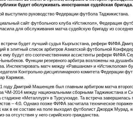
ублики будет обслуживать иностранная судейская бригада.
ой выступило руководство Федерации футбола Таджикистана.
циальный сайт футбольного клуба «Истиклол», Федерация фут
ласила для обслуживания матча судейскую бригаду из соседне
 встречи будет лучший судья Кыргызстана, рефери ФИФА Дмит
ий в элитный список арбитров Азиатской футбольной Конфеде
х ему будут его соотечественники ассистенты рефери ФИФА Се
 Чыныбеков. Функции резервного арбитра возложены на душанб
ва. Инспектировать матч между «Равшаном» и «Истиклолом» б
седателя Контрольно-дисциплинарного комитета Федерации фу
ар Каримов.
11 году Дмитрий Машенцев был главным арбитром матча второг
ира ЧМ-2014 между национальными сборными Таджикистана и Си
 стадионе «Металлург» в Турсунзаде. Та встреча завершилась
стов – 4:0. Однако позже ФИФА засчитала техническое пораже
к как в ее составе на поле выходил футболист Джордж Мурад, 
из-за отсутствия у него сирийского гражданства.