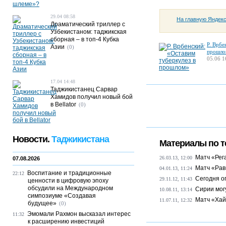
29.04 08:58
На главную Яндек
Драматический триллер с
Узбекистаном: таджикская
сборная – в топ-4 Кубка
Р. Врбе
Азии
(0)
прошло
05.06 1
17.04 14:48
Таджикистанец Сарвар
Хамидов получил новый бой
в Bellator
(0)
Новости.
Таджикистана
Материалы по т
Матч «Рега
26.03.13, 12:00
07.08.2026
Матч «Рав
04.01.13, 11:24
Воспитание и традиционные
22:12
Сегодня о
29.11.12, 11:43
ценности в цифровую эпоху
обсудили на Международном
Сирии мог
10.08.11, 13:14
симпозиуме «Создавая
Матч «Хай
11.07.11, 12:32
будущее»
(0)
Эмомали Рахмон высказал интерес
11:32
к расширению инвестиций