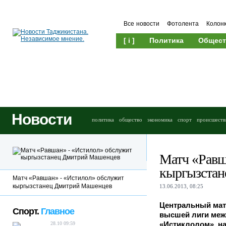
Все новости
Фотолента
Колон
[ i ]
Политика
Общест
Новости
политика
общество
экономика
спорт
происшеств
Матч «Равш
кыргызста
Матч «Равшан» - «Истилол» обслужит
кыргызстанец Дмитрий Машенцев
13.06.2013, 08:25
Центральный матч
Спорт.
Главное
высшей лиги меж
«Истиклолом», н
28.10 09:59