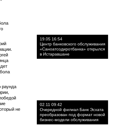
бола
го
19.05 16:54
рий
Центр банковского обслуживания
рации.
«Саноатсодиротбанка» открылся
в Истаравшане
ргей
инца
удет
тбола
о раунда
рии,
 победой
ние
02.11 09:42
который не
Очередной филиал Банк Эсхата
преобразован под формат новой
бизнес-модели обслуживания