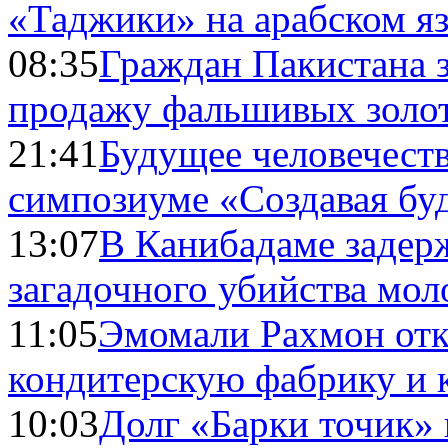
«Таджики» на арабском я
08:35
Граждан Пакистана 
продажу фальшивых золо
21:41
Будущее человечест
симпозиуме «Создавая бу
13:07
В Канибадаме задер
загадочного убийства мо
11:05
Эмомали Рахмон отк
кондитерскую фабрику и 
10:03
Долг «Барки точик»