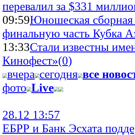
перевалил за $331 миллио
09:59
Юношеская сборная
финальную часть Кубка А
13:33
Стали известны имен
Кинофест»
(0)
вчера
сегодня
все новос
фото
Live
28.12 13:57
ЕБРР и Банк Эсхата подд