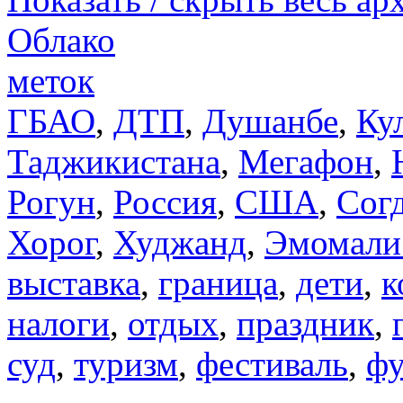
Облако
меток
ГБАО
,
ДТП
,
Душанбе
,
Ку
Таджикистана
,
Мегафон
,
Рогун
,
Россия
,
США
,
Сог
Хорог
,
Худжанд
,
Эмомали
выставка
,
граница
,
дети
,
к
налоги
,
отдых
,
праздник
,
суд
,
туризм
,
фестиваль
,
фу