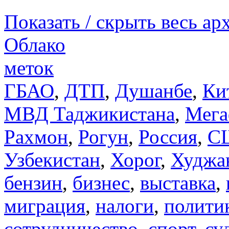
Показать / скрыть весь ар
Облако
меток
ГБАО
,
ДТП
,
Душанбе
,
Ки
МВД Таджикистана
,
Мега
Рахмон
,
Рогун
,
Россия
,
С
Узбекистан
,
Хорог
,
Худжа
бензин
,
бизнес
,
выставка
,
миграция
,
налоги
,
полити
сотрудничество
,
спорт
,
су