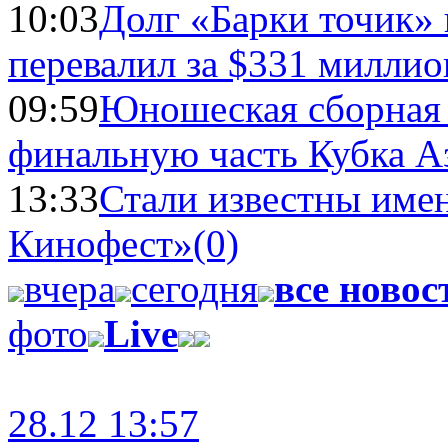
10:03
Долг «Барки точик»
перевалил за $331 миллио
09:59
Юношеская сборная
финальную часть Кубка А
13:33
Стали известны имен
Кинофест»
(0)
вчера
сегодня
все новос
фото
Live
28.12 13:57