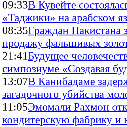
09:33
В Кувейте состоялас
«Таджики» на арабском я
08:35
Граждан Пакистана 
продажу фальшивых золо
21:41
Будущее человечест
симпозиуме «Создавая бу
13:07
В Канибадаме задер
загадочного убийства мо
11:05
Эмомали Рахмон отк
кондитерскую фабрику и 