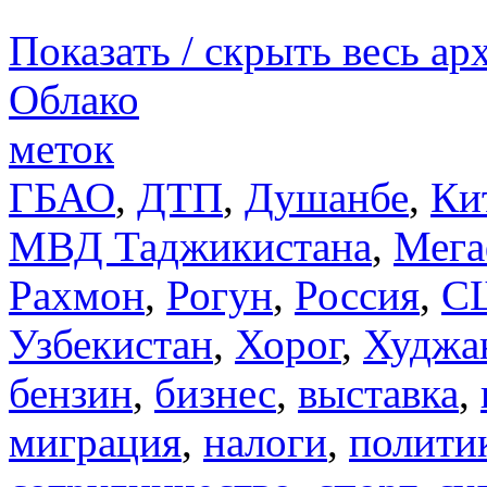
Показать / скрыть весь ар
Облако
меток
ГБАО
,
ДТП
,
Душанбе
,
Ки
МВД Таджикистана
,
Мега
Рахмон
,
Рогун
,
Россия
,
С
Узбекистан
,
Хорог
,
Худжа
бензин
,
бизнес
,
выставка
,
миграция
,
налоги
,
полити