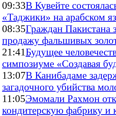
09:33
В Кувейте состоялас
«Таджики» на арабском я
08:35
Граждан Пакистана 
продажу фальшивых золо
21:41
Будущее человечест
симпозиуме «Создавая бу
13:07
В Канибадаме задер
загадочного убийства мо
11:05
Эмомали Рахмон отк
кондитерскую фабрику и 