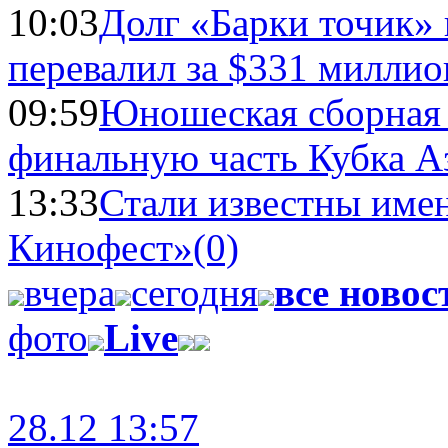
10:03
Долг «Барки точик»
перевалил за $331 миллио
09:59
Юношеская сборная
финальную часть Кубка А
13:33
Стали известны имен
Кинофест»
(0)
вчера
сегодня
все новос
фото
Live
28.12 13:57