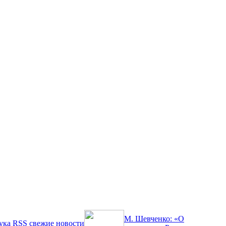
М. Шевченко: «О
ука
RSS
свежие новости