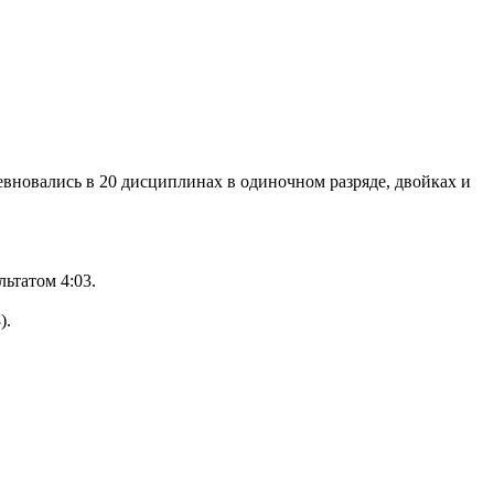
евновались в 20 дисциплинах в одиночном разряде, двойках и
ьтатом 4:03.
).