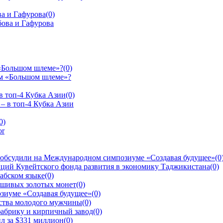
а и Гафурова
(0)
 «Большом шлеме»?
(0)
в топ-4 Кубка Азии
(0)
0)
 обсудили на Международном симпозиуме «Создавая будущее»
(0
ций Кувейтского фонда развития в экономику Таджикистана
(0)
рабском языке
(0)
ьшивых золотых монет
(0)
зиуме «Создавая будущее»
(0)
йства молодого мужчины
(0)
фабрику и кирпичный завод
(0)
л за $331 миллион
(0)