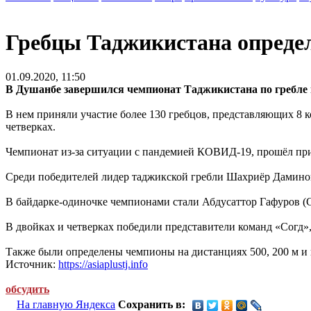
Гребцы Таджикистана опреде
01.09.2020, 11:50
В Душанбе завершился чемпионат Таджикистана по гребле н
В нем приняли участие более 130 гребцов, представляющих 8 
четверках.
Чемпионат из-за ситуации с пандемией КОВИД-19, прошёл пр
Среди победителей лидер таджикской гребли Шахриёр Даминов, 
В байдарке-одиночке чемпионами стали Абдусаттор Гафуров (Сог
В двойках и четверках победили представители команд «Согд»
Также были определены чемпионы на дистанциях 500, 200 м и н
Источник:
https://asiaplustj.info
обсудить
На главную Яндекса
Сохранить в: