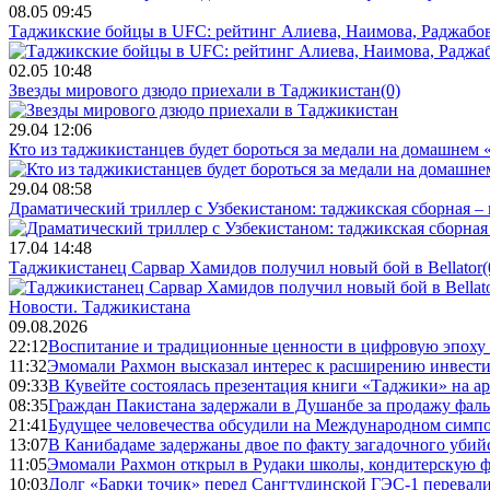
08.05 09:45
Таджикские бойцы в UFC: рейтинг Алиева, Наимова, Раджабов
02.05 10:48
Звезды мирового дзюдо приехали в Таджикистан
(0)
29.04 12:06
Кто из таджикистанцев будет бороться за медали на домашнем
29.04 08:58
Драматический триллер с Узбекистаном: таджикская сборная – 
17.04 14:48
Таджикистанец Сарвар Хамидов получил новый бой в Bellator
(
Новости.
Таджикистана
09.08.2026
22:12
Воспитание и традиционные ценности в цифровую эпоху
11:32
Эмомали Рахмон высказал интерес к расширению инвести
09:33
В Кувейте состоялась презентация книги «Таджики» на а
08:35
Граждан Пакистана задержали в Душанбе за продажу фал
21:41
Будущее человечества обсудили на Международном симпо
13:07
В Канибадаме задержаны двое по факту загадочного уби
11:05
Эмомали Рахмон открыл в Рудаки школы, кондитерскую 
10:03
Долг «Барки точик» перед Сангтудинской ГЭС-1 перевали