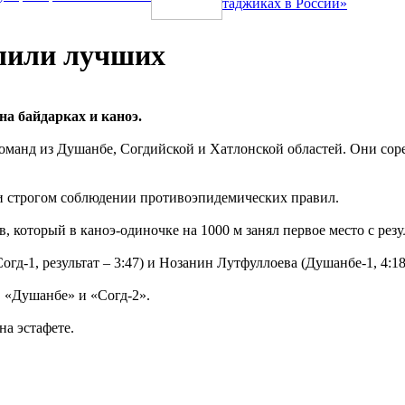
таджиках в России»
лили лучших
а байдарках и каноэ.
команд из Душанбе, Согдийской и Хатлонской областей. Они сор
и строгом соблюдении противоэпидемических правил.
который в каноэ-одиночке на 1000 м занял первое место с резул
д-1, результат – 3:47) и Нозанин Лутфуллоева (Душанбе-1, 4:18
, «Душанбе» и «Согд-2».
а эстафете.