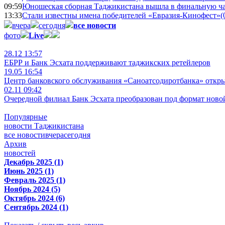
09:59
Юношеская сборная Таджикистана вышла в финальную ча
13:33
Стали известны имена победителей «Евразия-Кинофест»
(
вчера
сегодня
все новости
фото
Live
28.12 13:57
ЕБРР и Банк Эсхата поддерживают таджикских ретейлеров
19.05 16:54
Центр банковского обслуживания «Саноатсодиротбанка» откр
02.11 09:42
Очередной филиал Банк Эсхата преобразован под формат ново
Популярные
новости Таджикистана
все новости
вчера
сегодня
Архив
новостей
Декабрь 2025 (1)
Июнь 2025 (1)
Февраль 2025 (1)
Ноябрь 2024 (5)
Октябрь 2024 (6)
Сентябрь 2024 (1)