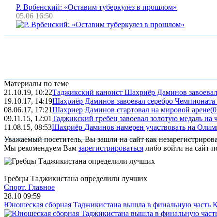
Р. Врбенский: «Оставим туберкулез в прошлом»
05.06 16:50
Материалы по теме
21.10.19, 10:22
Таджикский каноист Шахриёр Даминов завоевал
19.10.17, 14:19
Шахриёр Даминов завоевал серебро Чемпионата 
08.06.17, 17:21
Шахриер Даминов стартовал на мировой арене
(0
09.11.15, 12:01
Таджикский гребец завоевал золотую медаль на
11.08.15, 08:53
Шахриёр Даминов намерен участвовать на Олим
Уважаемый посетитель, Вы зашли на сайт как незарегистриров
Мы рекомендуем Вам
зарегистрироваться
либо войти на сайт п
Гребцы Таджикистана определили лучших
Спорт.
Главное
28.10 09:59
Юношеская сборная Таджикистана вышла в финальную часть К