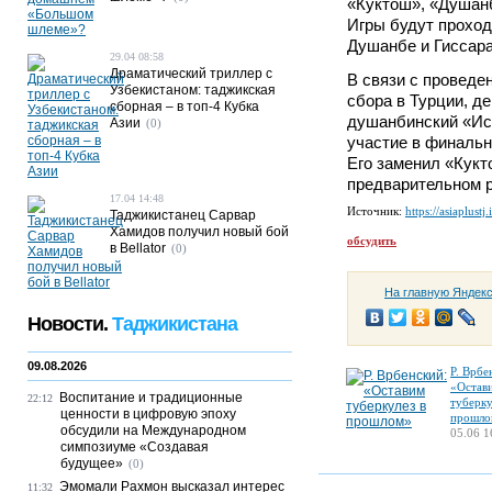
«Куктош», «Душанб
Игры будут проход
Душанбе и Гиссара
29.04 08:58
Драматический триллер с
В связи с проведе
Узбекистаном: таджикская
сбора в Турции, д
сборная – в топ-4 Кубка
душанбинский «Ис
Азии
(0)
участие в финальн
Его заменил «Кукт
предварительном р
17.04 14:48
Источник:
https://asiaplustj.
Таджикистанец Сарвар
Хамидов получил новый бой
обсудить
в Bellator
(0)
На главную Яндек
Новости.
Таджикистана
09.08.2026
Р. Врбе
«Остав
Воспитание и традиционные
22:12
туберку
ценности в цифровую эпоху
прошло
обсудили на Международном
05.06 1
симпозиуме «Создавая
будущее»
(0)
Эмомали Рахмон высказал интерес
11:32