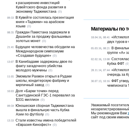
к расширению инвестиций
Кувейтского фонда развития в
экономику Таджикистана
(0)
В Кувейте состоялась презентация
09:33
книги «Таджики» на арабском
языке
(0)
Материалы по т
Граждан Пакистана задержали в
08:35
Душанбе за продажу фальшивых
«Истиклол
18.04.16, 08:41
золотых монет
(0)
двух туров в 
Будущее человечества обсудили на
21:41
В финальн
05.03.16, 08:21
Международном симпозиуме
группе «А» 
«Создавая будущее»
(0)
Состоялас
02.02.16, 13:08
В Канибадаме задержаны двое по
13:07
Кубка ФФТ
(0
факту загадочного убийства
«Истиклол
молодого мужчины
(0)
28.11.14, 07:44
очередь за К
Эмомали Рахмон открыл в Рудаки
11:05
школы, кондитерскую фабрику и
ФФТ утверд
30.07.13, 10:16
кирпичный завод
(0)
чемпионата 
Долг «Барки точик» перед
10:03
Сангтудинской ГЭС-1 перевалил за
$331 миллион
(0)
Уважаемый посетитель,
Юношеская сборная Таджикистана
09:59
незарегистрированный
вышла в финальную часть Кубка
Мы рекомендуем Вам
Азии по футболу
(0)
сайт под своим именем
Стали известны имена победителей
13:33
«Евразия-Кинофест»
(0)