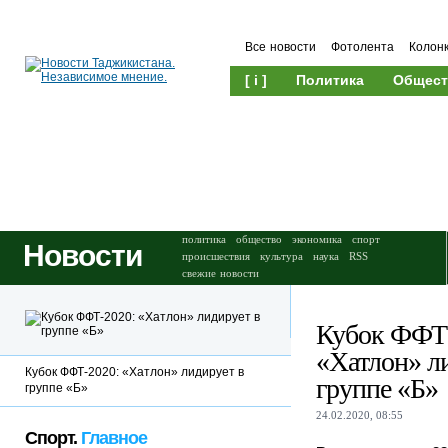
Все новости
Фотолента
Колон
[ i ]
Политика
Общест
Происшествия
Культура
политика
общество
экономика
спорт
Новости
происшествия
культура
наука
RSS
свежие новости
Кубок ФФТ-
«Хатлон» л
Кубок ФФТ-2020: «Хатлон» лидирует в
группе «Б»
группе «Б»
24.02.2020, 08:55
Спорт.
Главное