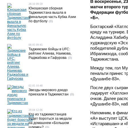
В воскресенье, 2
28.10 09:59
матчи второго ту
Юношеская сборная
Федерации футбо
Таджикистана вышла в
финальную часть Кубка Азии
«Б».
по футболу
(0)
Бохтарский «Хатл
кряду на турнире.
Аслиддина Хабибу
худжандскую «Эсха
08.05 09:45
победителей дубл
Таджикские бойцы в UFC:
Ибрагимзода, соо
рейтинг Алиева, Наимова,
Раджабова и Гафурова
(0)
Таджикистана.
Между тем, гол М
пенальти принес тр
«Душанбе-83».
02.05 10:48
После двух сыгран
Звезды мирового дзюдо
лидирует «Хатлон»
приехали в Таджикистан
(0)
очков. Далее расп
«Душанбе-83», наб
29.04 12:06
Напомним, в финал
Кто из таджикистанцев
«А» выступят ЦСК
будет бороться за медали
на домашнем «Большом
«Истаравшан» и «Р
шлеме»?
(0)