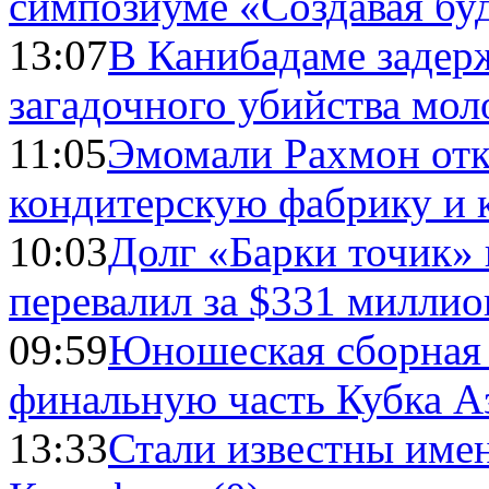
симпозиуме «Создавая бу
13:07
В Канибадаме задер
загадочного убийства мо
11:05
Эмомали Рахмон отк
кондитерскую фабрику и 
10:03
Долг «Барки точик»
перевалил за $331 миллио
09:59
Юношеская сборная
финальную часть Кубка А
13:33
Стали известны имен