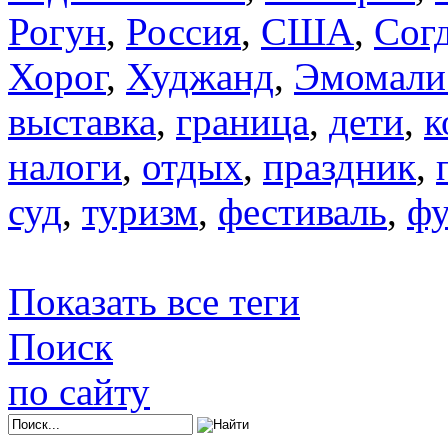
Рогун
,
Россия
,
США
,
Сог
Хорог
,
Худжанд
,
Эмомали
выставка
,
граница
,
дети
,
к
налоги
,
отдых
,
праздник
,
суд
,
туризм
,
фестиваль
,
фу
Показать все теги
Поиск
по сайту