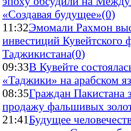
эпоху обсудили на Межд
«Создавая будущее»
(0)
11:32
Эмомали Рахмон выс
инвестиций Кувейтского ф
Таджикистана
(0)
09:33
В Кувейте состоялас
«Таджики» на арабском я
08:35
Граждан Пакистана 
продажу фальшивых золо
21:41
Будущее человечест