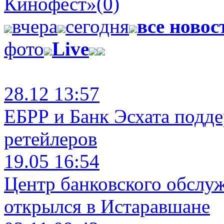
Кинофест»
(0)
вчера
сегодня
все новос
фото
Live
28.12 13:57
ЕБРР и Банк Эсхата подд
ретейлеров
19.05 16:54
Центр банковского обслу
открылся в Истаравшане