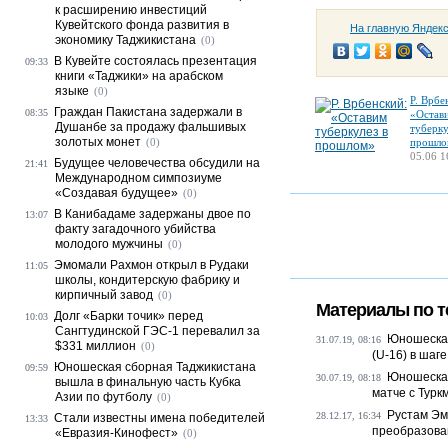
к расширению инвестиций
Кувейтского фонда развития в
На главную Яндек
экономику Таджикистана
(0)
В Кувейте состоялась презентация
09:33
книги «Таджики» на арабском
языке
(0)
Р. Врбе
Граждан Пакистана задержали в
08:35
«Остав
Душанбе за продажу фальшивых
туберку
золотых монет
(0)
прошло
05.06 1
Будущее человечества обсудили на
21:41
Международном симпозиуме
«Создавая будущее»
(0)
В Канибадаме задержаны двое по
13:07
факту загадочного убийства
молодого мужчины
(0)
Эмомали Рахмон открыл в Рудаки
11:05
школы, кондитерскую фабрику и
кирпичный завод
(0)
Материалы по т
Долг «Барки точик» перед
10:03
Сангтудинской ГЭС-1 перевалил за
Юношеская
31.07.19, 08:16
$331 миллион
(0)
(U-16) в шаге
Юношеская сборная Таджикистана
09:59
Юношеская
30.07.19, 08:18
вышла в финальную часть Кубка
матче с Тур
Азии по футболу
(0)
Рустам Эм
28.12.17, 16:34
Стали известны имена победителей
13:33
преобразован
«Евразия-Кинофест»
(0)