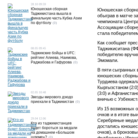
28.10 09:59
Юношеская сборная
Юношеская сборная
Таджикистана вышла в
обыграв в матче з
финальную часть Кубка Азии
чемпионата Центр
по футболу
(0)
Ассоциации сборну
стала победителем
Как сообщает пре
Таджикиситана (ФФ
08.05 09:45
Таджикские бойцы в UFC:
победителю вручи
рейтинг Алиева, Наимова,
Эмомали.
Раджабова и Гафурова
(0)
В пяти сыгранных 
юношеских сборны
Турдиева одержал
Кыргызстаном (2:0)
02.05 10:48
(3:0) и Афганистан
Звезды мирового дзюдо
вничью с Узбекиста
приехали в Таджикистан
(0)
Из 15 возможных 
очков и в итоге в
29.04 12:06
Серебряные медал
Кто из таджикистанцев
достались юношеск
будет бороться за медали
очков), а бронзов
на домашнем «Большом
шлеме»?
(0)
футболисты Ирана 