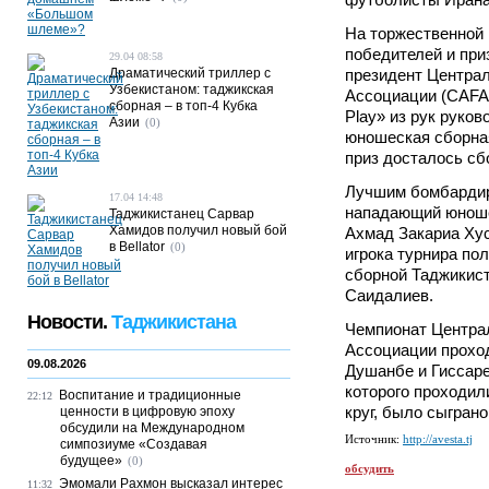
На торжественной
победителей и при
29.04 08:58
Драматический триллер с
президент Центра
Узбекистаном: таджикская
Ассоциации (CAFA)
сборная – в топ-4 Кубка
Play» из рук руко
Азии
(0)
юношеская сборна
приз досталось сб
Лучшим бомбардир
17.04 14:48
нападающий юноше
Таджикистанец Сарвар
Хамидов получил новый бой
Ахмад Закариа Хус
в Bellator
(0)
игрока турнира п
сборной Таджикис
Саидалиев.
Новости.
Таджикистана
Чемпионат Центра
Ассоциации проход
09.08.2026
Душанбе и Гиссаре.
которого проходил
Воспитание и традиционные
22:12
круг, было сыграно
ценности в цифровую эпоху
обсудили на Международном
Источник:
http://avesta.tj
симпозиуме «Создавая
будущее»
(0)
обсудить
Эмомали Рахмон высказал интерес
11:32