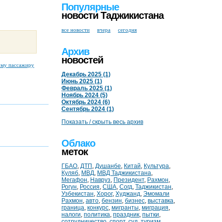
Популярные
новости Таджикистана
все новости
вчера
сегодня
Архив
новостей
ому пассажиру
Декабрь 2025 (1)
Июнь 2025 (1)
Февраль 2025 (1)
Ноябрь 2024 (5)
Октябрь 2024 (6)
Сентябрь 2024 (1)
Показать / скрыть весь архив
Облако
меток
ГБАО
,
ДТП
,
Душанбе
,
Китай
,
Культура
,
Куляб
,
МВД
,
МВД Таджикистана
,
Мегафон
,
Навруз
,
Президент
,
Рахмон
,
Рогун
,
Россия
,
США
,
Согд
,
Таджикистан
,
Узбекистан
,
Хорог
,
Худжанд
,
Эмомали
Рахмон
,
авто
,
бензин
,
бизнес
,
выставка
,
граница
,
конкурс
,
мигранты
,
миграция
,
налоги
,
политика
,
праздник
,
пытки
,
сотрудничество
,
спорт
,
суд
,
туризм
,