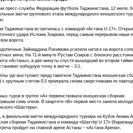
ии пресс-службы Федерации футбола Таджикистана, 12 июля, 
льные матчи группового этапа международного юношеского тур
ы.
 Таджикистана встретилась с командой «Астана U-17». Открыв
 точного удара Ислома Зоирова, перед самым перерывом наши
свои ворота.
одопечные Зайниддина Рахимова усилили натиск на ворота сопе
етных мяча. На 71-й минуте Рустам Соиров с близкого расстоян
рота «Астаны», а две минуты спустя вышедший во втором тайме
становил победную точку в матче – 3:1.
уппы где выступают представители Таджикистана юношеская сб
) с крупным счетом 0:3 проиграла своим сверстниками из павло
ных туров в группе «А» первенствовала юношеская сборная
равшая семь очков. В квартете «В» первое место заняла молод
нского «Шахтера».
я, в финальном матче международного турнира на Кубок Акима 
кая сборная Таджикистана и команда «Шахтёр U-17» (Караганд
стреча пройдет на главной арене Астаны – «Астана-Арена».