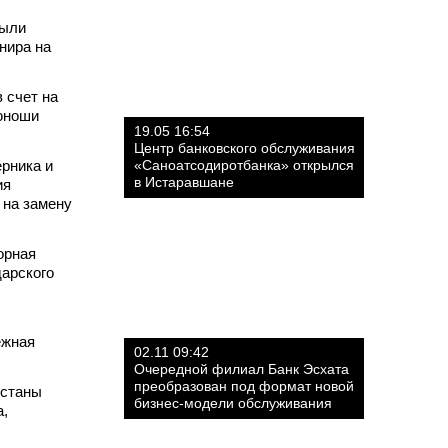
были
нира на
 счет на
 юноши
19.05 16:54
Центр банковского обслуживания
рника и
«Саноатсодиротбанка» открылся
в Истаравшане
ия
 на замену
орная
дарского
ежная
02.11 09:42
Очередной филиал Банк Эсхата
преобразован под формат новой
Астаны
бизнес-модели обслуживания
а,