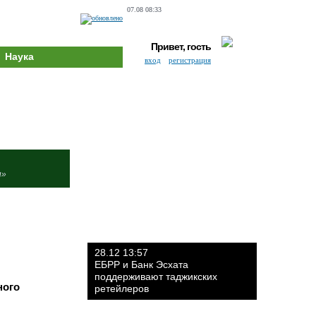
07.08 08:33
Привет, гость
Наука
вход
регистрация
и»
28.12 13:57
ЕБРР и Банк Эсхата
поддерживают таджикских
ного
ретейлеров