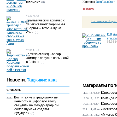
Источник:
http://asiaplus.tj
шлеме»?
(0)
обсудить
29.04 08:58
Драматический триллер с
На главную Яндек
Узбекистаном: таджикская
сборная – в топ-4 Кубка
Азии
(0)
Р. Врбе
прошло
05.06 1
17.04 14:48
Таджикистанец Сарвар
Хамидов получил новый бой
в Bellator
(0)
Новости.
Таджикистана
Материалы по т
07.08.2026
Юношеская
11.07.18, 06:50
Воспитание и традиционные
22:12
Команда ю
13.06.18, 13:32
ценности в цифровую эпоху
Юношеская
14.05.18, 08:54
обсудили на Международном
симпозиуме «Создавая
«Истиклол
28.11.14, 07:44
будущее»
(0)
«Мистер К
20.06.13, 17:52