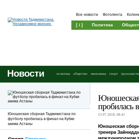
Все новости
Фотолента
Колон
[ i ]
Политика
Общест
Новости
политика
общество
экономика
спорт
происшеств
Юношеская 
пробилась 
Юношеская сборная Таджикистана по
13.07.2018, 08:41
футболу пробилась в финал на Кубке
акима Астаны
Юношеская сборна
тренера Зайнидд
международном ту