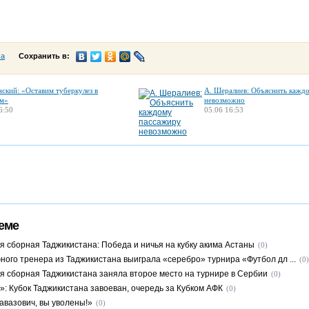
са
Сохранить в:
нский: «Оставим туберкулез в
А. Шералиев: Объяснить кажд
м»
невозможно
6:50
05.06 16:53
еме
 сборная Таджикистана: Победа и ничья на кубку акима Астаны
(0)
ного тренера из Таджикистана выиграла «серебро» турнира «Футбол дл ...
(0)
 сборная Таджикистана заняла второе место на турнире в Сербии
(0)
»: Кубок Таджикистана завоеван, очередь за Кубком АФК
(0)
авазович, вы уволены!»
(0)