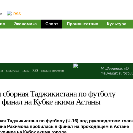
ки
RSS
во
Экономика
Спорт
Происшествия
Культура
М. Шевченко: «О
ия
культура
наука
RSS
свежие новости
таджиках в Росси
сборная Таджикистана по футболу
в финал на Кубке акима Астаны
я Таджикистана по футболу (U-16) под руководством глав
ина Рахимова пробилась в финал на проходящем в Астане
рнире на Кубок акима города.