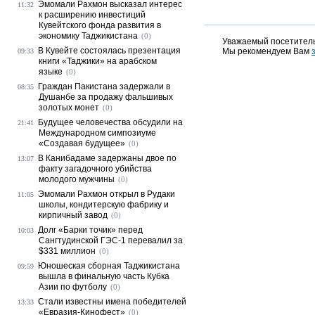
Эмомали Рахмон высказал интерес
11:32
к расширению инвестиций
Кувейтского фонда развития в
экономику Таджикистана
(0)
Уважаемый посетитель
В Кувейте состоялась презентация
Мы рекомендуем Вам
09:33
книги «Таджики» на арабском
языке
(0)
Граждан Пакистана задержали в
08:35
Душанбе за продажу фальшивых
золотых монет
(0)
Будущее человечества обсудили на
21:41
Международном симпозиуме
«Создавая будущее»
(0)
В Канибадаме задержаны двое по
13:07
факту загадочного убийства
молодого мужчины
(0)
Эмомали Рахмон открыл в Рудаки
11:05
школы, кондитерскую фабрику и
кирпичный завод
(0)
Долг «Барки точик» перед
10:03
Сангтудинской ГЭС-1 перевалил за
$331 миллион
(0)
Юношеская сборная Таджикистана
09:59
вышла в финальную часть Кубка
Азии по футболу
(0)
Стали известны имена победителей
13:33
«Евразия-Кинофест»
(0)