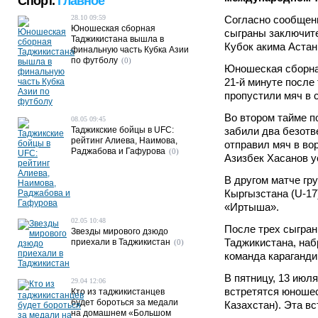
Спорт.
Главное
28.10 09:59
Согласно сообщен
Юношеская сборная
сыграны заключите
Таджикистана вышла в
Кубок акима Астан
финальную часть Кубка Азии
по футболу
(0)
Юношеская сборная
21-й минуте после
пропустили мяч в 
Во втором тайме п
08.05 09:45
Таджикские бойцы в UFC:
забили два безотв
рейтинг Алиева, Наимова,
отправил мяч в во
Раджабова и Гафурова
(0)
Азизбек Хасанов у
В другом матче гр
Кыргызстана (U-17
«Иртыша».
02.05 10:48
После трех сыгран
Звезды мирового дзюдо
Таджикистана, наб
приехали в Таджикистан
(0)
команда караганди
В пятницу, 13 июл
29.04 12:06
встретятся юношес
Кто из таджикистанцев
будет бороться за медали
Казахстан). Эта в
на домашнем «Большом