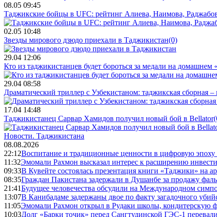
08.05 09:45
Таджикские бойцы в UFC: рейтинг Алиева, Наимова, Раджабов
02.05 10:48
Звезды мирового дзюдо приехали в Таджикистан
(0)
29.04 12:06
Кто из таджикистанцев будет бороться за медали на домашнем
29.04 08:58
Драматический триллер с Узбекистаном: таджикская сборная – 
17.04 14:48
Таджикистанец Сарвар Хамидов получил новый бой в Bellator
(
Новости.
Таджикистана
08.08.2026
22:12
Воспитание и традиционные ценности в цифровую эпоху
11:32
Эмомали Рахмон высказал интерес к расширению инвести
09:33
В Кувейте состоялась презентация книги «Таджики» на а
08:35
Граждан Пакистана задержали в Душанбе за продажу фал
21:41
Будущее человечества обсудили на Международном симпо
13:07
В Канибадаме задержаны двое по факту загадочного уби
11:05
Эмомали Рахмон открыл в Рудаки школы, кондитерскую 
10:03
Долг «Барки точик» перед Сангтудинской ГЭС-1 перевали