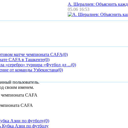
А. Шералиев: Объяснить каж
05.06 16:53
ртовом матче чемпионата CAFA
(0)
нате CAFA в Ташкенте
(0)
а «серебро» турнира «Футбол дл ...
(0)
ние от команды Узбекистана
(0)
анный пользователь.
од своим именем.
чемпионата CAFA
убка Азии по футболу
(0)