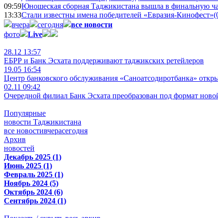
09:59
Юношеская сборная Таджикистана вышла в финальную ча
13:33
Стали известны имена победителей «Евразия-Кинофест»
(
вчера
сегодня
все новости
фото
Live
28.12 13:57
ЕБРР и Банк Эсхата поддерживают таджикских ретейлеров
19.05 16:54
Центр банковского обслуживания «Саноатсодиротбанка» откр
02.11 09:42
Очередной филиал Банк Эсхата преобразован под формат ново
Популярные
новости Таджикистана
все новости
вчера
сегодня
Архив
новостей
Декабрь 2025 (1)
Июнь 2025 (1)
Февраль 2025 (1)
Ноябрь 2024 (5)
Октябрь 2024 (6)
Сентябрь 2024 (1)