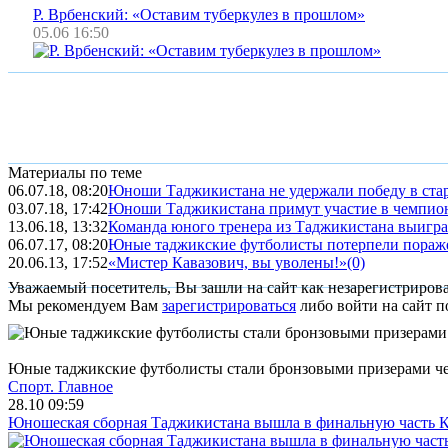
Р. Врбенский: «Оставим туберкулез в прошлом»
05.06 16:50
Материалы по теме
06.07.18, 08:20
Юноши Таджикистана не удержали победу в ста
03.07.18, 17:42
Юноши Таджикистана примут участие в чемпио
13.06.18, 13:32
Команда юного тренера из Таджикистана выиграл
06.07.17, 08:20
Юные таджикские футболисты потерпели пораже
20.06.13, 17:52
«Мистер Кавазович, вы уволены!»
(0)
Уважаемый посетитель, Вы зашли на сайт как незарегистриров
Мы рекомендуем Вам
зарегистрироваться
либо войти на сайт п
Юные таджикские футболисты стали бронзовыми призерами 
Спорт.
Главное
28.10 09:59
Юношеская сборная Таджикистана вышла в финальную часть К