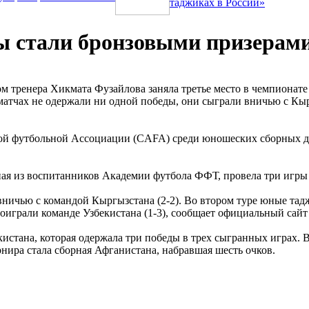
таджиках в России»
ы стали бронзовыми призерам
м тренера Хикмата Фузайлова заняла третье место в чемпионат
тчах не одержали ни одной победы, они сыграли вничью с Кыргы
ой футбольной Ассоциации (CAFA) среди юношеских сборных до 
ая из воспитанников Академии футбола ФФТ, провела три игры 
вничью с командой Кыргызстана (2-2). Во втором туре юные та
проиграли команде Узбекистана (1-3), сообщает официальный сай
стана, которая одержала три победы в трех сыгранных играх. 
рнира стала сборная Афганистана, набравшая шесть очков.