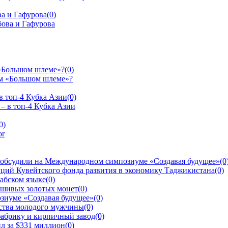
а и Гафурова
(0)
 «Большом шлеме»?
(0)
в топ-4 Кубка Азии
(0)
0)
 обсудили на Международном симпозиуме «Создавая будущее»
(0
ций Кувейтского фонда развития в экономику Таджикистана
(0)
рабском языке
(0)
ьшивых золотых монет
(0)
зиуме «Создавая будущее»
(0)
йства молодого мужчины
(0)
фабрику и кирпичный завод
(0)
л за $331 миллион
(0)