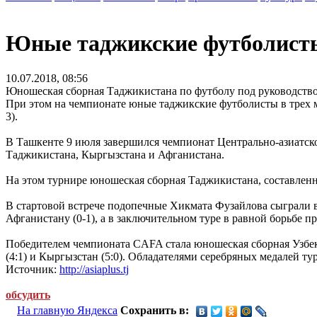
Юные таджикские футболист
10.07.2018, 08:56
Юношеская сборная Таджикистана по футболу под руководство
При этом на чемпионате юные таджикские футболисты в трех ма
3).
В Ташкенте 9 июля завершился чемпионат Центрально-азиатск
Таджикистана, Кыргызстана и Афганистана.
На этом турнире юношеская сборная Таджикистана, составленн
В стартовой встрече подопечные Хикмата Фузайлова сыграли 
Афганистану (0-1), а в заключительном туре в равной борьбе 
Победителем чемпионата CAFA стала юношеская сборная Узбеки
(4:1) и Кыргызстан (5:0). Обладателями серебряных медалей ту
Источник:
http://asiaplus.tj
обсудить
На главную Яндекса
Сохранить в: