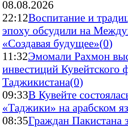
08.08.2026
22:12
Воспитание и тради
эпоху обсудили на Межд
«Создавая будущее»
(0)
11:32
Эмомали Рахмон выс
инвестиций Кувейтского ф
Таджикистана
(0)
09:33
В Кувейте состоялас
«Таджики» на арабском я
08:35
Граждан Пакистана 