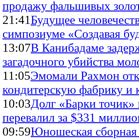
продажу фальшивых золо
21:41
Будущее человечест
симпозиуме «Создавая бу
13:07
В Канибадаме задер
загадочного убийства мо
11:05
Эмомали Рахмон отк
кондитерскую фабрику и 
10:03
Долг «Барки точик»
перевалил за $331 миллио
09:59
Юношеская сборная