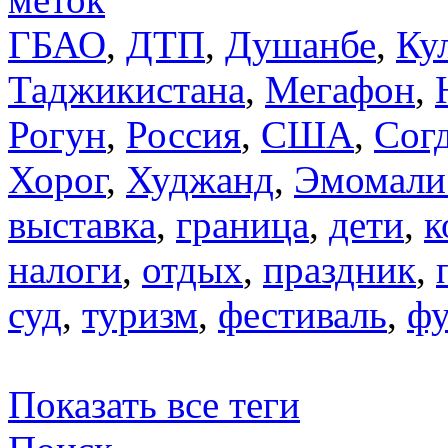
ГБАО
,
ДТП
,
Душанбе
,
Ку
Таджикистана
,
Мегафон
,
Рогун
,
Россия
,
США
,
Сог
Хорог
,
Худжанд
,
Эмомали
выставка
,
граница
,
дети
,
к
налоги
,
отдых
,
праздник
,
суд
,
туризм
,
фестиваль
,
фу
Показать все теги