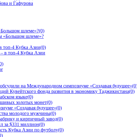
 «Большом шлеме»?
(0)
в топ-4 Кубка Азии
(0)
0)
 обсудили на Международном симпозиуме «Создавая будущее»
(0
ций Кувейтского фонда развития в экономику Таджикистана
(0)
рабском языке
(0)
ьшивых золотых монет
(0)
зиуме «Создавая будущее»
(0)
йства молодого мужчины
(0)
фабрику и кирпичный завод
(0)
л за $331 миллион
(0)
сть Кубка Азии по футболу
(0)
0)