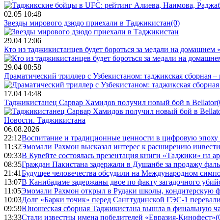
02.05 10:48
Звезды мирового дзюдо приехали в Таджикистан
(0)
29.04 12:06
Кто из таджикистанцев будет бороться за медали на домашнем
29.04 08:58
Драматический триллер с Узбекистаном: таджикская сборная – 
17.04 14:48
Таджикистанец Сарвар Хамидов получил новый бой в Bellator
(
Новости.
Таджикистана
06.08.2026
22:12
Воспитание и традиционные ценности в цифровую эпоху
11:32
Эмомали Рахмон высказал интерес к расширению инвести
09:33
В Кувейте состоялась презентация книги «Таджики» на а
08:35
Граждан Пакистана задержали в Душанбе за продажу фал
21:41
Будущее человечества обсудили на Международном симпо
13:07
В Канибадаме задержаны двое по факту загадочного уби
11:05
Эмомали Рахмон открыл в Рудаки школы, кондитерскую 
10:03
Долг «Барки точик» перед Сангтудинской ГЭС-1 перевали
09:59
Юношеская сборная Таджикистана вышла в финальную ча
13:33
Стали известны имена победителей «Евразия-Кинофест»
(