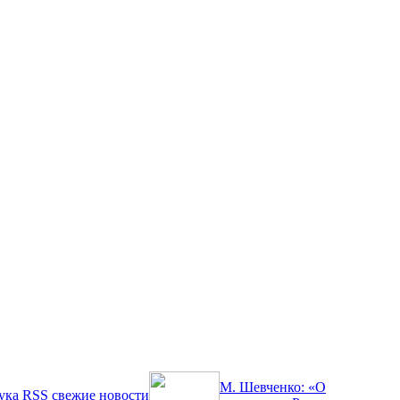
М. Шевченко: «О
ука
RSS
свежие новости