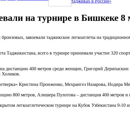
таджиках в России»
евали на турнире в Бишкеке 8 
три бронзовых, завоевали таджикские легкоатлеты на традиционн
та Таджикистана, всего в турнире принимали участие 320 спорт
а дистанцию 400 метров среди женщин, Григорий Дерипаскин – 
 Холиков.
етверка» Кристина Пронженко, Мехрангез Назарова, Нодира Мир
нцию 800 метров, Алишера Пулотова – дистанция 400 метров и в
крытом легкоатлетическом турнире на Кубок Узбекистана 9-10 ию