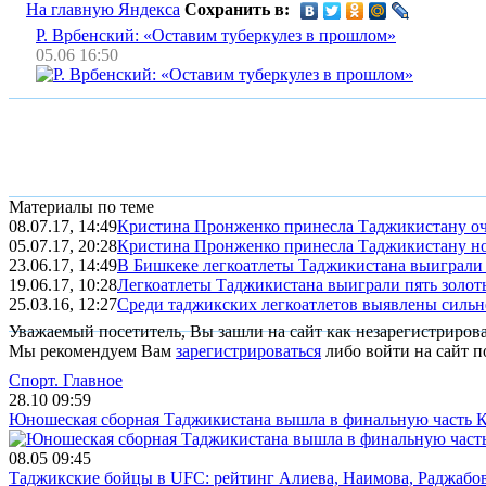
На главную Яндекса
Сохранить в:
Р. Врбенский: «Оставим туберкулез в прошлом»
05.06 16:50
Материалы по теме
08.07.17, 14:49
Кристина Пронженко принесла Таджикистану оч
05.07.17, 20:28
Кристина Пронженко принесла Таджикистану н
23.06.17, 14:49
В Бишкеке легкоатлеты Таджикистана выиграли 
19.06.17, 10:28
Легкоатлеты Таджикистана выиграли пять золот
25.03.16, 12:27
Среди таджикских легкоатлетов выявлены силь
Уважаемый посетитель, Вы зашли на сайт как незарегистриров
Мы рекомендуем Вам
зарегистрироваться
либо войти на сайт п
Спорт.
Главное
28.10 09:59
Юношеская сборная Таджикистана вышла в финальную часть К
08.05 09:45
Таджикские бойцы в UFC: рейтинг Алиева, Наимова, Раджабов