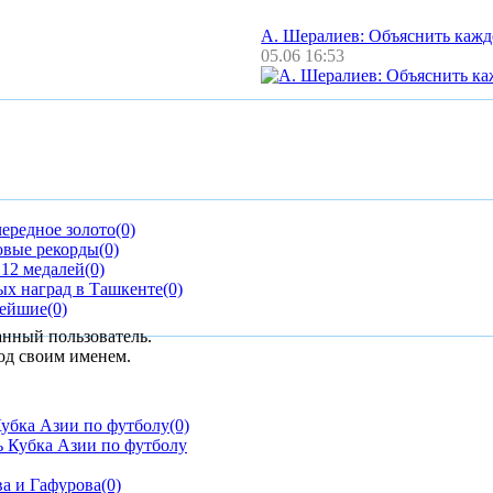
А. Шералиев: Объяснить каж
05.06 16:53
ередное золото
(0)
овые рекорды
(0)
12 медалей
(0)
ых наград в Ташкенте
(0)
нейшие
(0)
анный пользователь.
од своим именем.
убка Азии по футболу
(0)
а и Гафурова
(0)