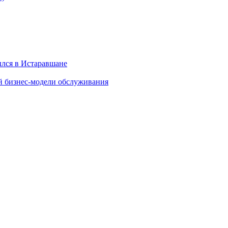
ылся в Истаравшане
й бизнес-модели обслуживания