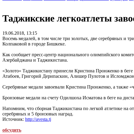
Таджикские легкоатлеты заво
19.06.2018, 13:15
Восемь медалей, в том числе три золотых, две серебряных и 
Колпаковой в городе Бишкеке.
Как сообщает пресс-центр национального олимпийского комите
Азербайджана и Таджикистана.
«Золото» Таджикистану принесли Кристина Пронженко в беге н
Атабоев, Григорий Дерипаскин, Алишер Пулотов и Исломджон
Серебряные медали завоевали Кристина Пронженко, а также «ч
Бронзовые медали на счету Одилшоха Исматова в беге на диста
Напомним, что сборная Таджикистана по легкой атлетике на от
серебряных и 5 бронзовых наград.
Источник:
http://avesta.tj
обсудить