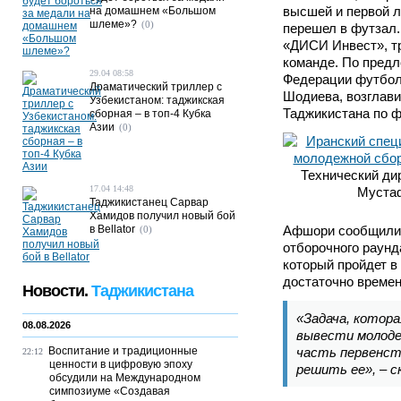
высшей и первой л
на домашнем «Большом
шлеме»?
(0)
перешел в футзал.
«ДИСИ Инвест», т
команде. По предл
29.04 08:58
Федерации футбол
Драматический триллер с
Шодиева, возглав
Узбекистаном: таджикская
Таджикистана по ф
сборная – в топ-4 Кубка
Азии
(0)
Технический ди
17.04 14:48
Муста
Таджикистанец Сарвар
Хамидов получил новый бой
в Bellator
Афшори сообщили 
(0)
отборочного раунд
который пройдет в 
достаточно времен
Новости.
Таджикистана
«Задача, котора
08.08.2026
вывести молоде
Воспитание и традиционные
часть первенст
22:12
ценности в цифровую эпоху
решить ее», – с
обсудили на Международном
симпозиуме «Создавая