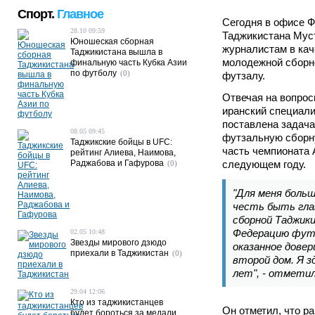
Спорт.
Главное
Сегодня в офисе 
28.10 09:59
Таджикистана Мус
Юношеская сборная
журналистам в кач
Таджикистана вышла в
молодежной сборно
финальную часть Кубка Азии
по футболу
(0)
футзалу.
Отвечая на вопрос
иранский специали
поставлена задач
08.05 09:45
футзальную сборн
Таджикские бойцы в UFC:
часть чемпионата 
рейтинг Алиева, Наимова,
Раджабова и Гафурова
следующем году.
(0)
"Для меня боль
честь быть гла
сборной Таджик
Федерацию фут
02.05 10:48
Звезды мирового дзюдо
оказанное довер
приехали в Таджикистан
(0)
второй дом. Я з
лет", - отметил
29.04 12:06
Кто из таджикистанцев
Он отметил, что р
будет бороться за медали