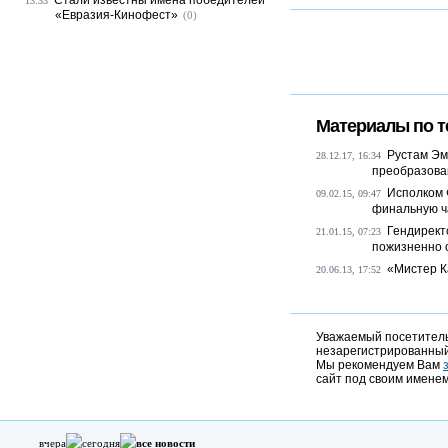
Стали известны имена победителей
13:33
«Евразия-Кинофест»
(0)
Материалы по т
Рустам Эм
28.12.17, 16:34
преобразован
Исполком 
09.02.15, 09:47
финальную ча
Гендирект
21.01.15, 07:23
пожизненно о
«Мистер К
20.06.13, 17:52
Уважаемый посетитель,
незарегистрированный
Мы рекомендуем Вам
сайт под своим именем
вчера
сегодня
все новости