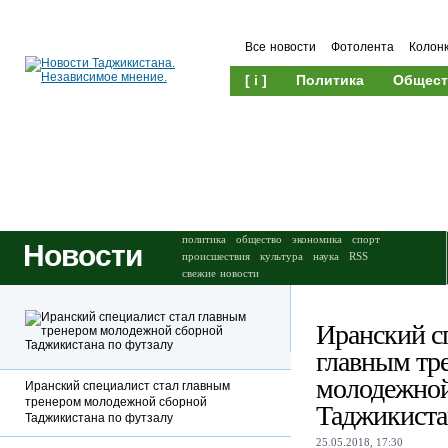
Все новости
Фотолента
Колон
[ i ]
Политика
Общест
Происшествия
Культура
политика
общество
экономика
спорт
Новости
происшествия
культура
наука
RSS
свежие новости
Иранский с
главным тр
молодежной
Иранский специалист стал главным
тренером молодежной сборной
Таджикиста
Таджикистана по футзалу
25.05.2018, 17:30