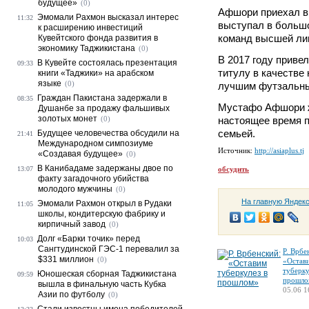
будущее»
(0)
Афшори приехал в 
Эмомали Рахмон высказал интерес
11:32
выступал в больш
к расширению инвестиций
команд высшей лиг
Кувейтского фонда развития в
экономику Таджикистана
(0)
В 2017 году приве
В Кувейте состоялась презентация
09:33
титулу в качестве
книги «Таджики» на арабском
языке
(0)
лучшим футзальны
Граждан Пакистана задержали в
08:35
Мустафо Афшори ж
Душанбе за продажу фальшивых
золотых монет
(0)
настоящее время п
семьей.
Будущее человечества обсудили на
21:41
Международном симпозиуме
Источник:
http://asiaplus.tj
«Создавая будущее»
(0)
В Канибадаме задержаны двое по
13:07
обсудить
факту загадочного убийства
молодого мужчины
(0)
На главную Яндек
Эмомали Рахмон открыл в Рудаки
11:05
школы, кондитерскую фабрику и
кирпичный завод
(0)
Долг «Барки точик» перед
10:03
Сангтудинской ГЭС-1 перевалил за
Р. Врбе
$331 миллион
(0)
«Остав
туберку
Юношеская сборная Таджикистана
09:59
прошло
вышла в финальную часть Кубка
05.06 1
Азии по футболу
(0)