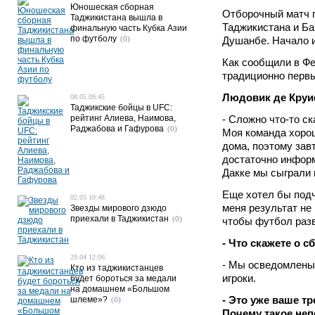
Юношеская сборная
Отборочный матч 
Таджикистана вышла в
Таджикистана и Ба
финальную часть Кубка Азии
по футболу
(0)
Душанбе. Начало иг
Как сообщили в Ф
традиционно первы
Людовик де Круи
08.05 09:45
Таджикские бойцы в UFC:
рейтинг Алиева, Наимова,
- Сложно что-то с
Раджабова и Гафурова
(0)
Моя команда хорош
дома, поэтому зав
достаточно информ
Дакке мы сыграли 
Еще хотел бы подч
02.05 10:48
меня результат не
Звезды мирового дзюдо
приехали в Таджикистан
(0)
чтобы футбол раз
- Что скажете о 
29.04 12:06
- Мы осведомлены,
Кто из таджикистанцев
игроки.
будет бороться за медали
на домашнем «Большом
- Это уже ваше т
шлеме»?
(0)
Почему такое не