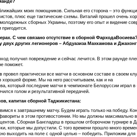
манде?
 ближайших моих помощников. Сильная его сторона – это функц
истов, плюс еще тактические схемы. Виталий прошел очень х
 молодежных сборных Украины, поэтому его опыт и видение сов
 пригодится.
нерах. С чем связано отсутствие в сборной ФарходаВосиева?
 двух других легионеров – Абдуазиза Махкамова и Джахон
рход получил повреждение и сейчас лечится. В этом раунде пле
не поможет.
 провел практически все матчи в основном составе в своем клу
в хорошей форме. Мы на него рассчитываем, как и на
а, который последние матчи в чемпионате Белоруссии играл в
ичился голом и результативной передачей.
ов, капитан сборной Таджикистана:
овимся к завтрашнему матчу. Будем играть только на победу. Ко
фавориты в этом противостоянии. Но мы должны максимально в
оцентов. Сборная Бангладеш в прошлом отборочном турнире в Д
ки, которые мы допустили. С того времени прошло много времен
но выходить на поле с одной целью – победить. Приложим для 