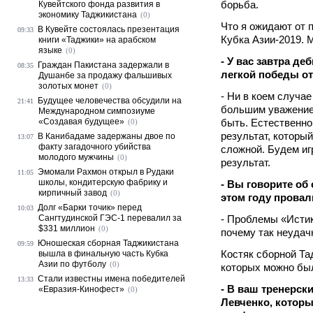
борьба.
Кувейтского фонда развития в
экономику Таджикистана
(0)
Что я ожидают от 
В Кувейте состоялась презентация
09:33
Кубка Азии-2019. 
книги «Таджики» на арабском
языке
(0)
- У вас завтра д
Граждан Пакистана задержали в
08:35
легкой победы от
Душанбе за продажу фальшивых
золотых монет
(0)
- Ни в коем случа
Будущее человечества обсудили на
21:41
большим уважением
Международном симпозиуме
«Создавая будущее»
быть. Естественно
(0)
результат, который
В Канибадаме задержаны двое по
13:07
факту загадочного убийства
сложной. Будем иг
молодого мужчины
(0)
результат.
Эмомали Рахмон открыл в Рудаки
11:05
школы, кондитерскую фабрику и
- Вы говорите об
кирпичный завод
(0)
этом году прова
Долг «Барки точик» перед
10:03
Сангтудинской ГЭС-1 перевалил за
- Проблемы «Истик
$331 миллион
(0)
почему так неудач
Юношеская сборная Таджикистана
09:59
Костяк сборной Та
вышла в финальную часть Кубка
Азии по футболу
(0)
которых можно был
Стали известны имена победителей
13:33
- В ваш тренерс
«Евразия-Кинофест»
(0)
Левченко, котор