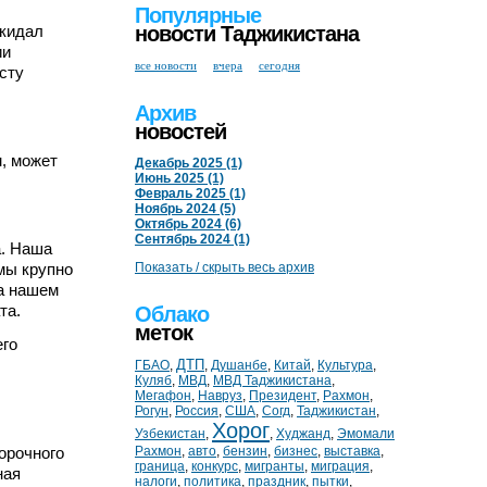
Популярные
окидал
новости Таджикистана
ии
все новости
вчера
сегодня
сту
Архив
новостей
м, может
Декабрь 2025 (1)
Июнь 2025 (1)
Февраль 2025 (1)
Ноябрь 2024 (5)
Октябрь 2024 (6)
Сентябрь 2024 (1)
а. Наша
мы крупно
Показать / скрыть весь архив
на нашем
та.
Облако
меток
его
ДТП
ГБАО
,
,
Душанбе
,
Китай
,
Культура
,
Куляб
,
МВД
,
МВД Таджикистана
,
Мегафон
,
Навруз
,
Президент
,
Рахмон
,
Рогун
,
Россия
,
США
,
Согд
,
Таджикистан
,
Хорог
Узбекистан
,
,
Худжанд
,
Эмомали
орочного
Рахмон
,
авто
,
бензин
,
бизнес
,
выставка
,
граница
,
конкурс
,
мигранты
,
миграция
,
ная
налоги
,
политика
,
праздник
,
пытки
,