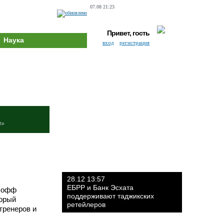
07.08 21:23
Привет, гость
Наука
вход
регистрация
и»
28.12 13:57
ЕБРР и Банк Эсхата
й-офф
поддерживают таджикских
торый
ретейлеров
тренеров и