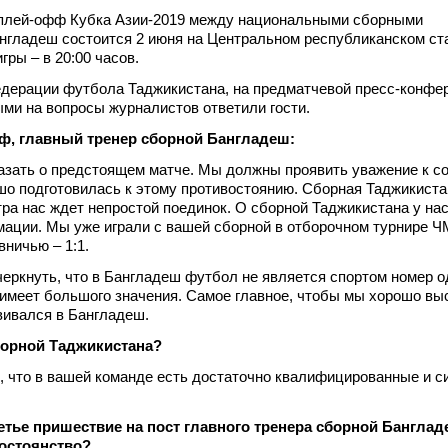
плей-офф Кубка Азии-2019 между национальными сборными
нгладеш состоится 2 июня на Центральном республиканском ст
ры – в 20:00 часов.
едерации футбола Таджикистана, на предматчевой пресс-конфе
ми на вопросы журналистов ответили гости.
ф, главный тренер сборной Бангладеш:
казать о предстоящем матче. Мы должны проявить уважение к со
о подготовилась к этому противостоянию. Сборная Таджикиста
тра нас ждет непростой поединок. О сборной Таджикистана у на
ации. Мы уже играли с вашей сборной в отборочном турнире Ч
вничью – 1:1.
еркнуть, что в Бангладеш футбол не является спортом номер о
 имеет большого значения. Самое главное, чтобы мы хорошо вы
вивался в Бангладеш.
сборной Таджикистана?
 что в вашей команде есть достаточно квалифицированные и 
ретье пришествие на пост главного тренера сборной Банглад
постоянство?