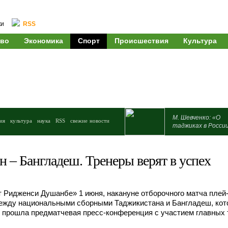
ки
RSS
во
Экономика
Спорт
Происшествия
Культура
М. Шевченко: «О
ия
культура
наука
RSS
свежие новости
таджиках в Росси
 – Бангладеш. Тренеры верят в успех
т Ридженси Душанбе» 1 июня, накануне отборочного матча пле
между национальными сборными Таджикистана и Бангладеш, ко
, прошла предматчевая пресс-конференция с участием главных 