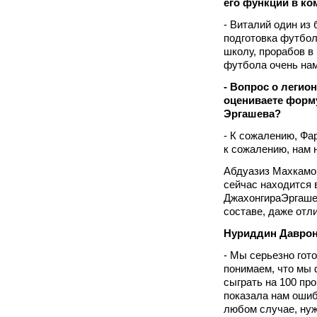
его функции в ко
- Виталий один из
подготовка футбол
школу, прорабов в
футбола очень нам
- Вопрос о легио
оцениваете форму
Эргашева?
- К сожалению, Фа
к сожалению, нам 
Абдуазиз Махкамов
сейчас находится 
ДжахонгираЭргашев
составе, даже отл
Нуриддин Даврон
- Мы серьезно гот
понимаем, что мы 
сыграть на 100 пр
показала нам ошиб
любом случае, нуж