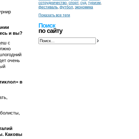
сотрудничество
,
спорт
,
суд
,
туризм
,
фестиваль
,
футбол
,
экономика
урнир
Показать все теги
Поиск
ании
по сайту
есь и вы?
деш с
олжно
ошлогодний
дет очень
ный
стиклол» в
ать,
тболисты,
талий
ы. Каковы