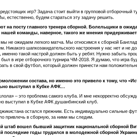
предстоящих игр? Задача стоит выйти в групповой отборочный т
Мы, естественно, будем стараться эту задачу решить.
ебют на посту главного тренера сборной. Болельщики в ожид
 нашей команды, наверное, такого же мнения придерживает
е мы не ожидаем легкого матча. Мы относимся к сборной Бангла
. Никакого шапкозакидательского настроения у нас нет и не д
, именно такой настрой должен быть у ребят. Нужно забыть пр
 был в игре отборочного турнира ЧМ-2018. Я думаю, что игра бу
рать в свой футбол, который должен принести нам положитель
 омоложении состава, но именно это привело к тому, что «И
льно выступил в Кубке АФК…
лола» – это проблема самого клуба. И мне некорректно обсужд
но выступил в Кубке АФК душанбинский клуб.
джикистана остался прежним. Есть индивидуально сильные фу
о привлечь в сборную, за ними мы следим.
кий штаб вошел бывший защитник национальной сборной Ви
ый последние годы трудился в молодежной сборной Украин