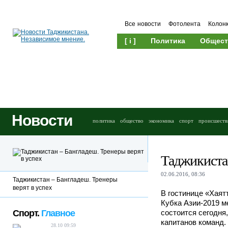
Все новости
Фотолента
Колон
[ i ]
Политика
Общест
Новости
политика
общество
экономика
спорт
происшеств
Таджикистан
02.06.2016, 08:36
Таджикистан – Бангладеш. Тренеры
верят в успех
В гостинице «Хаят
Кубка Азии-2019 
Спорт.
Главное
состоится сегодня
капитанов команд.
28.10 09:59