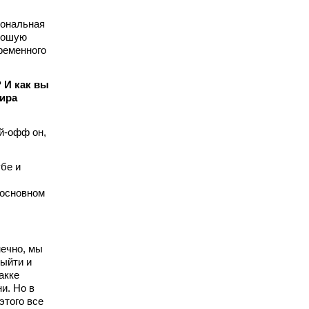
иональная
орошую
ременного
 И как вы
гира
й-офф он,
бе и
 основном
нечно, мы
ыйти и
акке
и. Но в
этого все