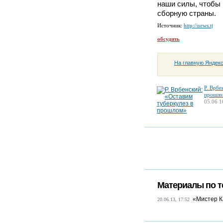
наши силы, чтобы
сборную страны.
Источник:
http://news.tj
обсудить
На главную Яндек
Р. Врбе
прошло
05.06 1
Материалы по т
«Мистер К
20.06.13, 17:52