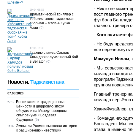
- Никто не может 
29.04 08:58
пост главного тре
Драматический триллер с
Узбекистаном: таджикская
футбола Бангладеш
сборная – в топ-4 Кубка
главного тренера 
Азии
(0)
- Кого считаете 
- Не буду предска
17.04 14:48
все перечеркнуть 
Таджикистанец Сарвар
Хамидов получил новый бой
Мамунул Ислам, 
в Bellator
(0)
- Мы серьезно нас
команда находится
проиграли Таджики
Новости.
Таджикистана
крупном поражении
07.08.2026
Главный тренер на
команда серьёзно 
Воспитание и традиционные
22:12
ценности в цифровую эпоху
ХакимФузайлов, гл
обсудили на Международном
симпозиуме «Создавая
- Команда находит
будущее»
(0)
Бангладеш. Мы пон
Эмомали Рахмон высказал интерес
11:32
этапа, а именно пл
к расширению инвестиций