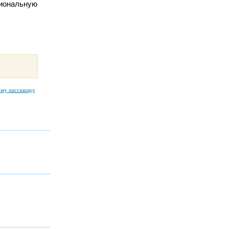
циональную
ому пассажиру