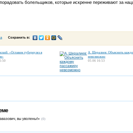
 порадовать болельщиков, которые искренне переживают за на
са
Сохранить в:
нский: «Оставим туберкулез в
А. Шералиев: Объяснить кажд
м»
невозможно
6:50
05.06 16:53
еме
авазович, вы уволены!»
(0)