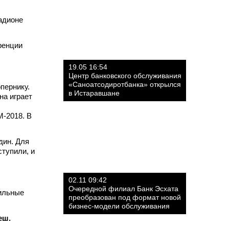
адионе
ренции
19.05 16:54
Центр банковского обслуживания
«Саноатсодиротбанка» открылся
пернику.
в Истаравшане
на играет
с
М-2018. В
дин. Для
ступили, и
02.11 09:42
Очередной филиал Банк Эсхата
сильные
преобразован под формат новой
бизнес-модели обслуживания
еш.