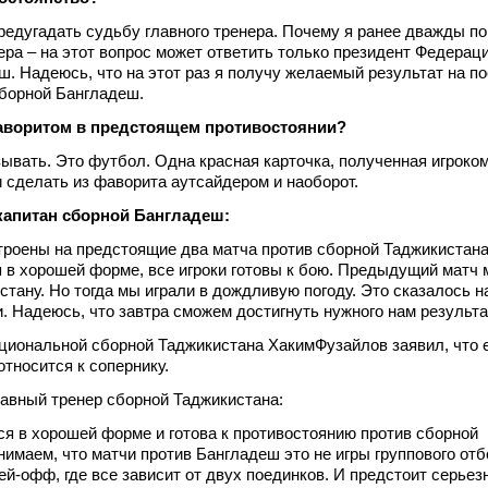
предугадать судьбу главного тренера. Почему я ранее дважды п
нера – на этот вопрос может ответить только президент Федерац
. Надеюсь, что на этот раз я получу желаемый результат на по
сборной Бангладеш.
фаворитом в предстоящем противостоянии?
зывать. Это футбол. Одна красная карточка, полученная игроко
и сделать из фаворита аутсайдером и наоборот.
капитан сборной Бангладеш:
троены на предстоящие два матча против сборной Таджикистан
 в хорошей форме, все игроки готовы к бою. Предыдущий матч 
стану. Но тогда мы играли в дождливую погоду. Это сказалось 
. Надеюсь, что завтра сможем достигнуть нужного нам результа
циональной сборной Таджикистана ХакимФузайлов заявил, что 
относится к сопернику.
авный тренер сборной Таджикистана:
ся в хорошей форме и готова к противостоянию против сборной
имаем, что матчи против Бангладеш это не игры группового отб
ей-офф, где все зависит от двух поединков. И предстоит серьез