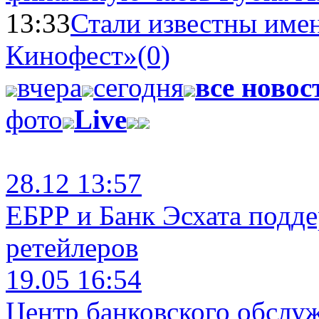
13:33
Стали известны имен
Кинофест»
(0)
вчера
сегодня
все новос
фото
Live
28.12 13:57
ЕБРР и Банк Эсхата подд
ретейлеров
19.05 16:54
Центр банковского обслу