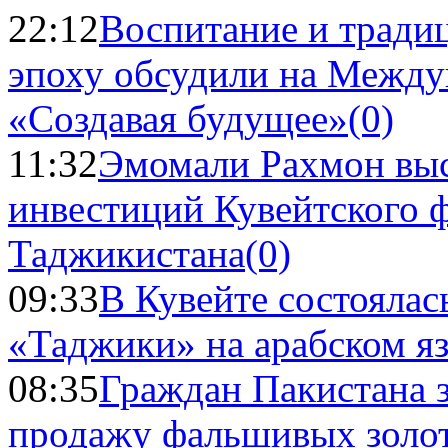
22:12
Воспитание и тради
эпоху обсудили на Межд
«Создавая будущее»
(0)
11:32
Эмомали Рахмон выс
инвестиций Кувейтского ф
Таджикистана
(0)
09:33
В Кувейте состоялас
«Таджики» на арабском я
08:35
Граждан Пакистана 
продажу фальшивых золо