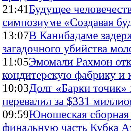
21:41
Будущее человечест
симпозиуме «Создавая бу
13:07
В Канибадаме задер
загадочного убийства мо
11:05
Эмомали Рахмон отк
кондитерскую фабрику и 
10:03
Долг «Барки точик»
перевалил за $331 миллио
09:59
Юношеская сборная
финальную часть Кубка А