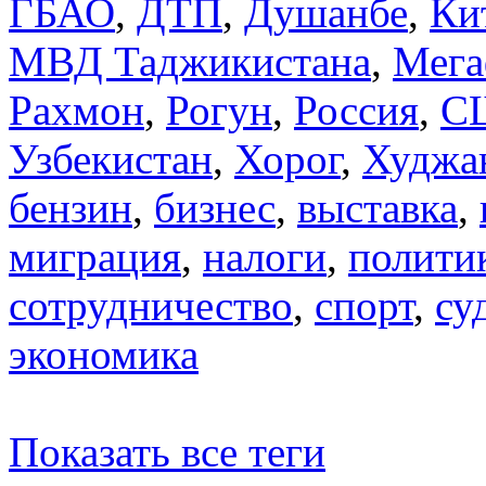
ГБАО
,
ДТП
,
Душанбе
,
Ки
МВД Таджикистана
,
Мега
Рахмон
,
Рогун
,
Россия
,
С
Узбекистан
,
Хорог
,
Худжа
бензин
,
бизнес
,
выставка
,
миграция
,
налоги
,
полити
сотрудничество
,
спорт
,
су
экономика
Показать все теги