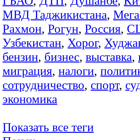
ГБАО
,
ДТП
,
Душанбе
,
Ки
МВД Таджикистана
,
Мега
Рахмон
,
Рогун
,
Россия
,
С
Узбекистан
,
Хорог
,
Худжа
бензин
,
бизнес
,
выставка
,
миграция
,
налоги
,
полити
сотрудничество
,
спорт
,
су
экономика
Показать все теги