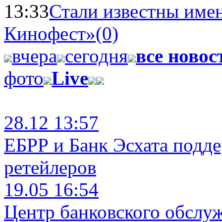
13:33
Стали известны имен
Кинофест»
(0)
вчера
сегодня
все новос
фото
Live
28.12 13:57
ЕБРР и Банк Эсхата подд
ретейлеров
19.05 16:54
Центр банковского обслу