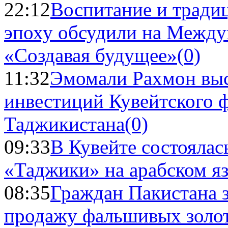
22:12
Воспитание и тради
эпоху обсудили на Межд
«Создавая будущее»
(0)
11:32
Эмомали Рахмон выс
инвестиций Кувейтского ф
Таджикистана
(0)
09:33
В Кувейте состоялас
«Таджики» на арабском я
08:35
Граждан Пакистана 
продажу фальшивых золо