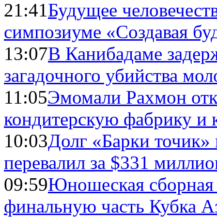
21:41
Будущее человечест
симпозиуме «Создавая бу
13:07
В Канибадаме задер
загадочного убийства мо
11:05
Эмомали Рахмон отк
кондитерскую фабрику и 
10:03
Долг «Барки точик»
перевалил за $331 миллио
09:59
Юношеская сборная
финальную часть Кубка А