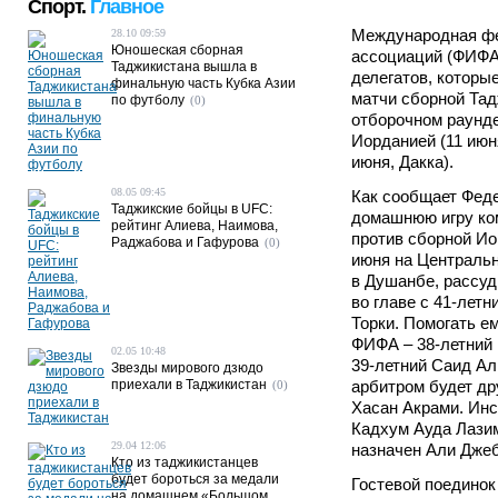
Спорт.
Главное
Международная ф
28.10 09:59
Юношеская сборная
ассоциаций (ФИФА)
Таджикистана вышла в
делегатов, которы
финальную часть Кубка Азии
матчи сборной Тад
по футболу
(0)
отборочном раунде
Иорданией (11 июн
июня, Дакка).
08.05 09:45
Как сообщает Фед
Таджикские бойцы в UFC:
домашнюю игру к
рейтинг Алиева, Наимова,
против сборной Ио
Раджабова и Гафурова
(0)
июня на Централь
в Душанбе, рассуд
во главе с 41-ле
Торки. Помогать е
ФИФА – 38-летний
02.05 10:48
39-летний Саид А
Звезды мирового дзюдо
приехали в Таджикистан
арбитром будет д
(0)
Хасан Акрами. Инс
Кадхум Ауда Лазим
29.04 12:06
назначен Али Дже
Кто из таджикистанцев
будет бороться за медали
Гостевой поединок
на домашнем «Большом