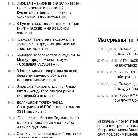
Эмомали Рахмон высказал интерес
11:32
к расширению инвестиций
Кувейтского фонда развития в
экономику Таджикистана
(0)
В Кувейте состоялась презентация
09:33
книги «Таджики» на арабском
языке
(0)
Материалы по т
Граждан Пакистана задержали в
08:35
Душанбе за продажу фальшивых
золотых монет
Товарищес
(0)
16.03.15, 09:06
рассудит рос
Будущее человечества обсудили на
21:41
Международном симпозиуме
Матч Тадж
22.07.14, 13:39
«Создавая будущее»
(0)
казахстанско
В Канибадаме задержаны двое по
13:07
Матч Эсто
06.06.14, 09:28
факту загадочного убийства
арбитры
(0)
молодого мужчины
(0)
Товарищес
28.04.14, 14:56
Эмомали Рахмон открыл в Рудаки
11:05
рассудит бриг
школы, кондитерскую фабрику и
Кубок АФК
кирпичный завод
(0)
30.12.13, 11:49
обслужит бри
Долг «Барки точик» перед
10:03
Сангтудинской ГЭС-1 перевалил за
$331 миллион
(0)
Юношеская сборная Таджикистана
09:59
Уважаемый посетитель,
вышла в финальную часть Кубка
незарегистрированный
Азии по футболу
(0)
Мы рекомендуем Вам
Стали известны имена победителей
13:33
сайт под своим именем