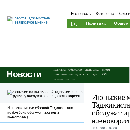
Все новости
Фотолента
Колон
[ i ]
Политика
Общест
Происшествия
Культура
политика
общество
экономика
спорт
Новости
происшествия
культура
наука
RSS
свежие новости
Июньские м
Таджикиста
Июньские матчи сборной Таджикистана
обслужат и
по футболу обслужат иранец и
южнокореец
южнокорее
08.05.2015, 07:09