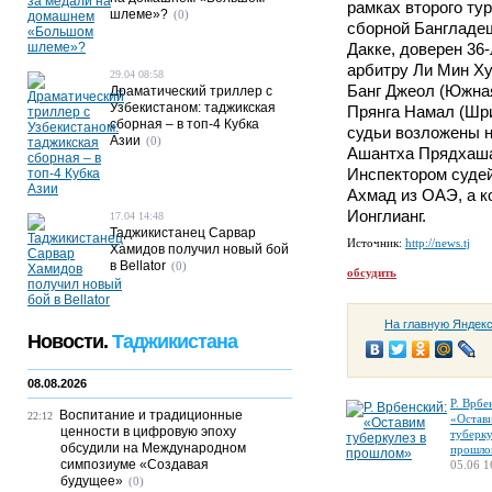
рамках второго тур
шлеме»?
(0)
сборной Бангладеш
Дакке, доверен 36
арбитру Ли Мин Ху
29.04 08:58
Банг Джеол (Южная
Драматический триллер с
Узбекистаном: таджикская
Прянга Намал (Шри
сборная – в топ-4 Кубка
судьи возложены н
Азии
(0)
Ашантха Прядхаша
Инспектором суде
Ахмад из ОАЭ, а к
Ионглианг.
17.04 14:48
Таджикистанец Сарвар
Источник:
http://news.tj
Хамидов получил новый бой
в Bellator
(0)
обсудить
На главную Яндек
Новости.
Таджикистана
08.08.2026
Р. Врбе
Воспитание и традиционные
22:12
«Остав
ценности в цифровую эпоху
туберку
обсудили на Международном
прошло
симпозиуме «Создавая
05.06 1
будущее»
(0)