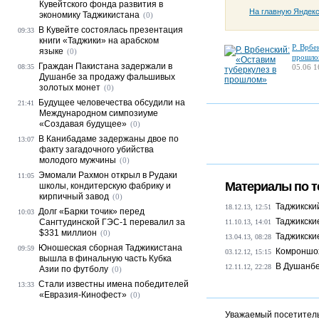
Кувейтского фонда развития в
На главную Яндек
экономику Таджикистана
(0)
В Кувейте состоялась презентация
09:33
книги «Таджики» на арабском
Р. Врбе
языке
(0)
прошло
Граждан Пакистана задержали в
08:35
05.06 1
Душанбе за продажу фальшивых
золотых монет
(0)
Будущее человечества обсудили на
21:41
Международном симпозиуме
«Создавая будущее»
(0)
В Канибадаме задержаны двое по
13:07
факту загадочного убийства
молодого мужчины
(0)
Эмомали Рахмон открыл в Рудаки
11:05
Материалы по т
школы, кондитерскую фабрику и
кирпичный завод
(0)
Таджикски
18.12.13, 12:51
Долг «Барки точик» перед
10:03
Таджикски
Сангтудинской ГЭС-1 перевалил за
11.10.13, 14:01
$331 миллион
(0)
Таджикски
13.04.13, 08:28
Юношеская сборная Таджикистана
09:59
Комроншох
03.12.12, 15:15
вышла в финальную часть Кубка
В Душанбе
12.11.12, 22:28
Азии по футболу
(0)
Стали известны имена победителей
13:33
«Евразия-Кинофест»
(0)
Уважаемый посетитель