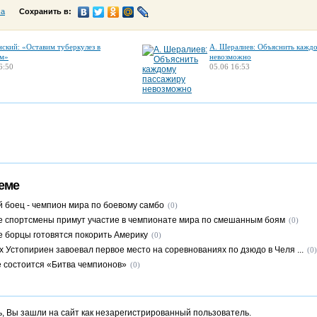
са
Сохранить в:
нский: «Оставим туберкулез в
А. Шералиев: Объяснить кажд
м»
невозможно
6:50
05.06 16:53
еме
й боец - чемпион мира по боевому самбо
(0)
е спортсмены примут участие в чемпионате мира по смешанным боям
(0)
е борцы готовятся покорить Америку
(0)
 Устопириен завоевал первое место на соревнованиях по дзюдо в Челя ...
(0)
 состоится «Битва чемпионов»
(0)
, Вы зашли на сайт как незарегистрированный пользователь.