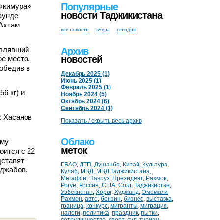
Популярные
 «кимура»
новости Таджикистана
аунде
 Ахтам
все новости
вчера
сегодня
авлявший
Архив
новостей
ое место.
победив в
Декабрь 2025 (1)
Июнь 2025 (1)
Февраль 2025 (1)
6 кг) и
Ноябрь 2024 (5)
Октябрь 2024 (6)
Сентябрь 2024 (1)
х Хасанов
Показать / скрыть весь архив
Облако
ому
меток
оится с 22
дставят
ГБАО
,
ДТП
,
Душанбе
,
Китай
,
Культура
,
аджабов,
Куляб
,
МВД
,
МВД Таджикистана
,
Мегафон
,
Навруз
,
Президент
,
Рахмон
,
Рогун
,
Россия
,
США
,
Согд
,
Таджикистан
,
Узбекистан
,
Хорог
,
Худжанд
,
Эмомали
Рахмон
,
авто
,
бензин
,
бизнес
,
выставка
,
граница
,
конкурс
,
мигранты
,
миграция
,
налоги
,
политика
,
праздник
,
пытки
,
сотрудничество
,
спорт
,
суд
,
туризм
,