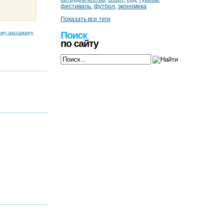
фестиваль
,
футбол
,
экономика
Показать все теги
ому пассажиру
Поиск
по сайту