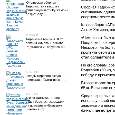
Юношеская сборная
Таджикистана вышла в
Сборная Таджикист
финальную часть Кубка Азии
смешанным единобо
по футболу
(0)
спорткомплексе им
Как сообщил «АП»
Ахтам Хокиров, на
08.05 09:45
«Чемпионат был от
Таджикские бойцы в UFC:
Поединки проходили
рейтинг Алиева, Наимова,
Раджабова и Гафурова
Несмотря на больш
(0)
проявить себя и з
стал обладателем 
По его словам, ср
Раджабов (60 кг),
02.05 10:48
победу с примене
Звезды мирового дзюдо
приехали в Таджикистан
(0)
Второе «золото» с
65 кг. В финале о
29.04 12:06
Среди взрослых «з
Кто из таджикистанцев
используя свой лю
будет бороться за медали
знаменитого японс
на домашнем «Большом
шлеме»?
(0)
финал, где встрет