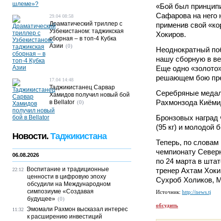
«Бой был принципи
Сафарова на него 
29.04 08:58
Драматический триллер с
применив свой «ко
Узбекистаном: таджикская
Хокиров.
сборная – в топ-4 Кубка
Азии
(0)
Неоднократный по
нашу сборную в вес
Еще одно «золото»
решающем бою пре
17.04 14:48
Таджикистанец Сарвар
Серебряные медали
Хамидов получил новый бой
Рахмонзода Киёмид
в Bellator
(0)
Бронзовых наград 
(95 кг) и молодой 
Новости.
Таджикистана
Теперь, по словам
чемпионату Северн
06.08.2026
по 24 марта в шта
Воспитание и традиционные
тренер Ахтам Хоки
22:12
ценности в цифровую эпоху
Сухроб Холиков, М
обсудили на Международном
симпозиуме «Создавая
Источник:
http://news.tj
будущее»
(0)
обсудить
Эмомали Рахмон высказал интерес
11:32
к расширению инвестиций