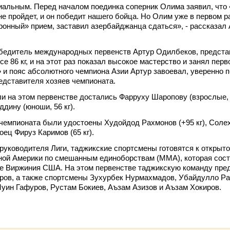
альным. Перед началом поединка соперник Олима заявил, что
не пройдет, и он победит нашего бойца. Но Олим уже в первом р
ронный» прием, заставил азербайджанца сдаться», - рассказал
бедитель международных первенств Артур Одилбеков, предст
е 86 кг, и на этот раз показал высокое мастерство и занял перв
 и пояс абсолютного чемпиона Азии Артур завоевал, уверенно 
дставителя хозяев чемпионата.
 на этом первенстве достались Фарруху Шаропову (взрослые, 5
дину (юноши, 56 кг).
чемпионата были удостоены Худойдод Рахмонов (+95 кг), Соле
боец Фируз Каримов (65 кг).
 руководителя Лиги, таджикские спортсмены готовятся к открыт
ой Америки по смешанным единоборствам (ММА), которая сост
те Виржиния США. На этом первенстве таджикскую команду пре
ров, а также спортсмены Зухурбек Нурмахмадов, Убайдулло Р
уин Гафуров, Рустам Бокиев, Аъзам Азизов и Аъзам Хокиров.