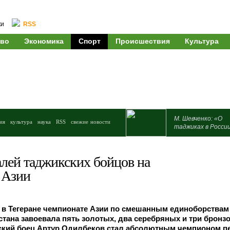
ки
RSS
во
Экономика
Спорт
Происшествия
Культура
М. Шевченко: «О
ия
культура
наука
RSS
свежие новости
таджиках в Росси
алей таджикских бойцов на
 Азии
 в Тегеране чемпионате Азии по смешанным единоборствам
тана завоевала пять золотых, два серебряных и три бронз
ский боец Артур Одилбеков стал абсолютным чемпионом пе