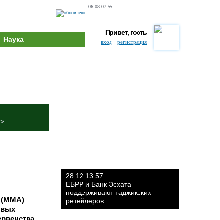
06.08 07:55
Привет, гость
Наука
вход
регистрация
и»
28.12 13:57
ЕБРР и Банк Эсхата
поддерживают таджикских
 (ММА)
ретейлеров
овых
рвенства.