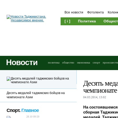
Все новости
Фотолента
Колон
[ i ]
Политика
Общест
Новости
политика
общество
экономика
спорт
происшеств
Десять мед
чемпионате
Десять медалей таджикских бойцов на
чемпионате Азии
04.03.2014, 13:02
На состоявшемся
Спорт.
Главное
сборная Таджикис
медалей. Таджик
28.10 09:59