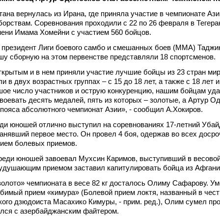
ана вернулась из Ирана, где приняла участие в чемпионате Ази
рствам. Соревнования проходили с 22 по 26 февраля в Тегеран
ени Имама Хомейни с участием 560 бойцов.
 президент Лиги боевого самбо и смешанных боев (ММА) Таджи
шу сборную на этом первенстве представляли 18 спортсменов.
крытым и в нем приняли участие лучшие бойцы из 23 стран мир
 в двух возрастных группах – с 15 до 18 лет, а также с 18 лет 
ое число участников и острую конкуренцию, нашим бойцам уд
авоевать десять медалей, пять из которых – золотые, а Артур О
пояса абсолютного чемпионат Азии», - сообщил А.Хокиров.
еди юношей отлично выступил на соревнованиях 17-летний Уба
 занявший первое место. Он провел 4 боя, одержав во всех доср
нием болевых приемов.
реди юношей завоевал Мухсин Каримов, выступивший в весовой
н удушающим приемом заставил капитулировать бойца из Афгани
олото» чемпионата в весе 82 кг досталось Олиму Сафарову. У
бимый прием «кимура» (Болевой прием локтя, названный в чест
кого дзюдоиста Масахико Кимуры, - прим. ред.), Олим сумел пр
ился с азербайджанским файтером.