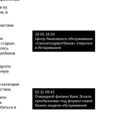
и по
е, в
кистана
19.05 16:54
а.
Центр банковского обслуживания
и старше.
«Саноатсодиротбанка» открылся
в Истаравшане
алось
дилбеков
йдулло
очную
 категории
стана.
02.11 09:42
Очередной филиал Банк Эсхата
мело
преобразован под формат новой
ь
бизнес-модели обслуживания
обиться в