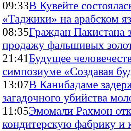
09:33
В Кувейте состоялас
«Таджики» на арабском я
08:35
Граждан Пакистана 
продажу фальшивых золо
21:41
Будущее человечест
симпозиуме «Создавая бу
13:07
В Канибадаме задер
загадочного убийства мо
11:05
Эмомали Рахмон отк
кондитерскую фабрику и 