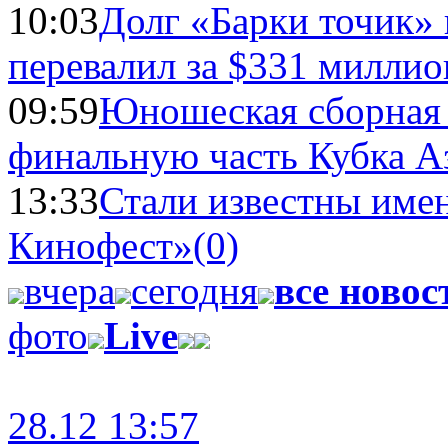
10:03
Долг «Барки точик»
перевалил за $331 миллио
09:59
Юношеская сборная
финальную часть Кубка А
13:33
Стали известны имен
Кинофест»
(0)
вчера
сегодня
все новос
фото
Live
28.12 13:57