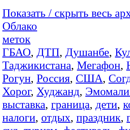
Показать / скрыть весь ар
Облако
меток
ГБАО
,
ДТП
,
Душанбе
,
Ку
Таджикистана
,
Мегафон
,
Рогун
,
Россия
,
США
,
Сог
Хорог
,
Худжанд
,
Эмомали
выставка
,
граница
,
дети
,
к
налоги
,
отдых
,
праздник
,