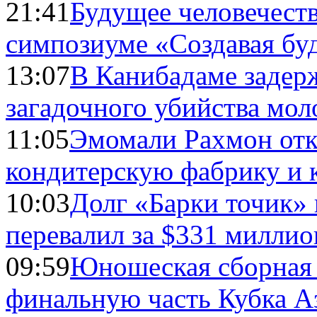
21:41
Будущее человечест
симпозиуме «Создавая бу
13:07
В Канибадаме задер
загадочного убийства мо
11:05
Эмомали Рахмон отк
кондитерскую фабрику и 
10:03
Долг «Барки точик»
перевалил за $331 миллио
09:59
Юношеская сборная
финальную часть Кубка А