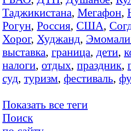
Таджикистана
,
Мегафон
,
Рогун
,
Россия
,
США
,
Сог
Хорог
,
Худжанд
,
Эмомали
выставка
,
граница
,
дети
,
к
налоги
,
отдых
,
праздник
,
суд
,
туризм
,
фестиваль
,
фу
Показать все теги
Поиск
по сайту