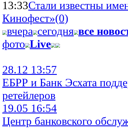
13:33
Стали известны имен
Кинофест»
(0)
вчера
сегодня
все новос
фото
Live
28.12 13:57
ЕБРР и Банк Эсхата подд
ретейлеров
19.05 16:54
Центр банковского обслу