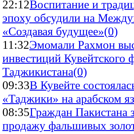
22:12
Воспитание и тради
эпоху обсудили на Межд
«Создавая будущее»
(0)
11:32
Эмомали Рахмон выс
инвестиций Кувейтского ф
Таджикистана
(0)
09:33
В Кувейте состоялас
«Таджики» на арабском я
08:35
Граждан Пакистана 
продажу фальшивых золо