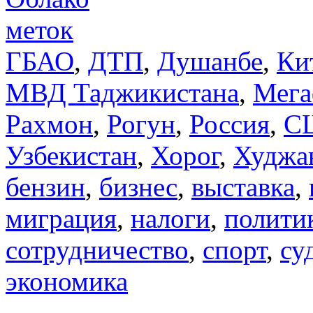
меток
ГБАО
,
ДТП
,
Душанбе
,
Ки
МВД Таджикистана
,
Мега
Рахмон
,
Рогун
,
Россия
,
С
Узбекистан
,
Хорог
,
Худжа
бензин
,
бизнес
,
выставка
,
миграция
,
налоги
,
полити
сотрудничество
,
спорт
,
су
экономика