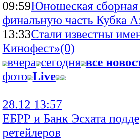
09:59
Юношеская сборная
финальную часть Кубка А
13:33
Стали известны имен
Кинофест»
(0)
вчера
сегодня
все новос
фото
Live
28.12 13:57
ЕБРР и Банк Эсхата подд
ретейлеров