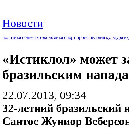
Новости
политика
общество
экономика
спорт
происшествия
культура
на
«Истиклол» может з
бразильским напа
22.07.2013, 09:34
32-летний бразильский
Сантос Жуниор Веберсон (