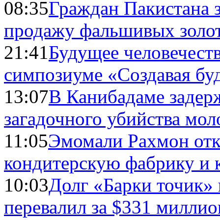
08:35
Граждан Пакистана 
продажу фальшивых золо
21:41
Будущее человечест
симпозиуме «Создавая бу
13:07
В Канибадаме задер
загадочного убийства мо
11:05
Эмомали Рахмон отк
кондитерскую фабрику и 
10:03
Долг «Барки точик»
перевалил за $331 миллио