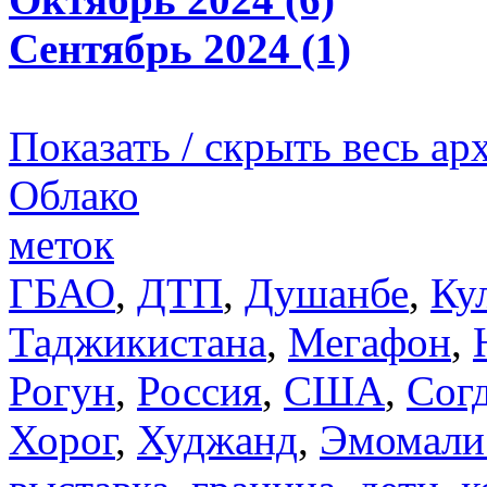
Сентябрь 2024 (1)
Показать / скрыть весь ар
Облако
меток
ГБАО
,
ДТП
,
Душанбе
,
Ку
Таджикистана
,
Мегафон
,
Рогун
,
Россия
,
США
,
Сог
Хорог
,
Худжанд
,
Эмомали