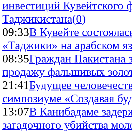
инвестиций Кувейтского ф
Таджикистана
(0)
09:33
В Кувейте состоялас
«Таджики» на арабском я
08:35
Граждан Пакистана 
продажу фальшивых золо
21:41
Будущее человечест
симпозиуме «Создавая бу
13:07
В Канибадаме задер
загадочного убийства мо