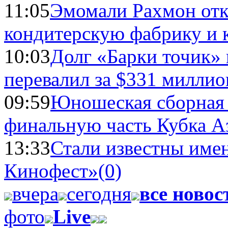
11:05
Эмомали Рахмон отк
кондитерскую фабрику и 
10:03
Долг «Барки точик»
перевалил за $331 миллио
09:59
Юношеская сборная
финальную часть Кубка А
13:33
Стали известны имен
Кинофест»
(0)
вчера
сегодня
все новос
фото
Live