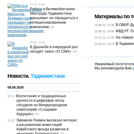
14.05 16:08
Работа в Великобритании:
Минтруда Таджикистана
Материалы по т
призывает не обращаться к
нелицензированным
В ОВИР Ду
16.08.12, 13:36
компаниям
(0)
МВД РТ: П
15.08.12, 14:00
На севере
31.07.12, 12:39
08.05 14:44
В Таджики
23.05.12, 13:14
В Душанбе в очередной раз
обсудят закон «О СМИ»
(0)
Уважаемый посетитель
Мы рекомендуем Вам
Новости.
Таджикистана
08.08.2026
Воспитание и традиционные
22:12
ценности в цифровую эпоху
обсудили на Международном
симпозиуме «Создавая
будущее»
(0)
Эмомали Рахмон высказал интерес
11:32
к расширению инвестиций
Кувейтского фонда развития в
экономику Таджикистана
(0)