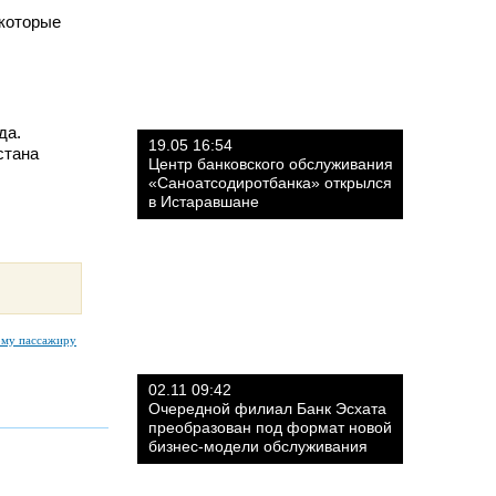
 которые
да.
19.05 16:54
стана
Центр банковского обслуживания
«Саноатсодиротбанка» открылся
в Истаравшане
ому пассажиру
02.11 09:42
Очередной филиал Банк Эсхата
преобразован под формат новой
бизнес-модели обслуживания