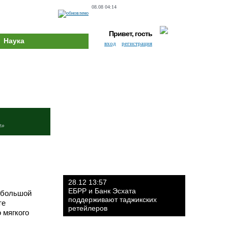
08.08 04:14
Привет, гость
Наука
вход
регистрация
и»
28.12 13:57
ЕБРР и Банк Эсхата
небольшой
поддерживают таджикских
те
ретейлеров
 мягкого