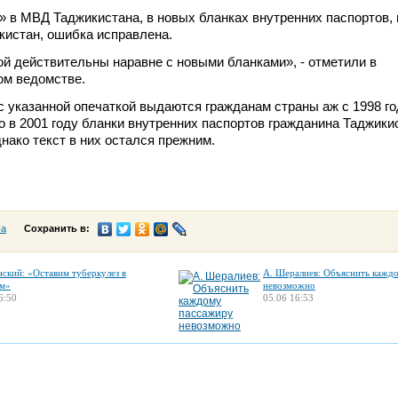
 в МВД Таджикистана, в новых бланках внутренних паспортов,
кистан, ошибка исправлена.
ой действительны наравне с новыми бланками», - отметили в
ом ведомстве.
с указанной опечаткой выдаются гражданам страны аж с 1998 го
то в 2001 году бланки внутренних паспортов гражданина Таджики
нако текст в них остался прежним.
са
Сохранить в:
нский: «Оставим туберкулез в
А. Шералиев: Объяснить кажд
м»
невозможно
6:50
05.06 16:53