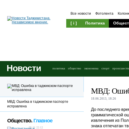
Все новости
Фотолента
Колон
[ i ]
Политика
Общест
Новости
политика
общество
экономика
спорт
происшеств
МВД: Ошибк
18.06.2013, 18:26
МВД: Ошибка в таджикском паспорте
исправлена
До последнего вре
грамматической ош
Общество.
Главное
извлечения из Пол
знака отпечатан т
05.11 22:12