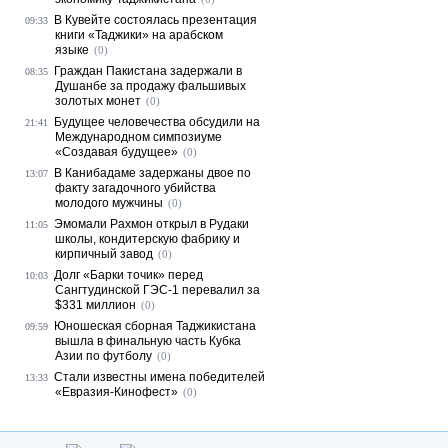
В Кувейте состоялась презентация
09:33
книги «Таджики» на арабском
языке
(0)
Граждан Пакистана задержали в
08:35
Душанбе за продажу фальшивых
золотых монет
(0)
Будущее человечества обсудили на
21:41
Международном симпозиуме
«Создавая будущее»
(0)
В Канибадаме задержаны двое по
13:07
факту загадочного убийства
молодого мужчины
(0)
Эмомали Рахмон открыл в Рудаки
11:05
школы, кондитерскую фабрику и
кирпичный завод
(0)
Долг «Барки точик» перед
10:03
Сангтудинской ГЭС-1 перевалил за
$331 миллион
(0)
Юношеская сборная Таджикистана
09:59
вышла в финальную часть Кубка
Азии по футболу
(0)
Стали известны имена победителей
13:33
«Евразия-Кинофест»
(0)