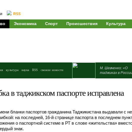
ки
RSS
во
Экономика
Спорт
Происшествия
Культура
М. Шевченко: «О
ия
культура
наука
RSS
свежие новости
таджиках в Росси
а в таджикском паспорте исправлена
мени бланки паспортов гражданина Таджикистана выдавали с 
ибкой: на последней, 16-й странице паспорта в последнем пунк
ожения о паспортной системе в РТ в слове «жительства» вместо
вердый знак.