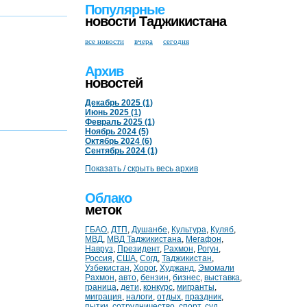
Популярные
новости Таджикистана
все новости
вчера
сегодня
Архив
новостей
Декабрь 2025 (1)
Июнь 2025 (1)
Февраль 2025 (1)
Ноябрь 2024 (5)
Октябрь 2024 (6)
Сентябрь 2024 (1)
Показать / скрыть весь архив
Облако
меток
ГБАО
,
ДТП
,
Душанбе
,
Культура
,
Куляб
,
МВД
,
МВД Таджикистана
,
Мегафон
,
Навруз
,
Президент
,
Рахмон
,
Рогун
,
Россия
,
США
,
Согд
,
Таджикистан
,
Узбекистан
,
Хорог
,
Худжанд
,
Эмомали
Рахмон
,
авто
,
бензин
,
бизнес
,
выставка
,
граница
,
дети
,
конкурс
,
мигранты
,
миграция
,
налоги
,
отдых
,
праздник
,
пытки
,
сотрудничество
,
спорт
,
суд
,