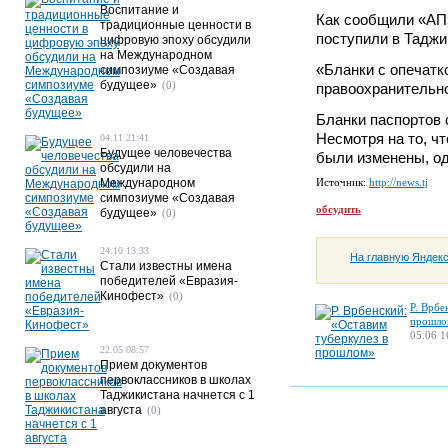
Воспитание и
Как сообщили «АП»
традиционные ценности в
поступили в Таджи
цифровую эпоху обсудили
на Международном
«Бланки с опечатк
симпозиуме «Создавая
будущее»
(0)
правоохранительн
Бланки паспортов 
Несмотря на то, ч
04.11 21:41
Будущее человечества
были изменены, од
обсудили на
Международном
Источник:
http://news.tj
симпозиуме «Создавая
обсудить
будущее»
(0)
24.10 13:33
На главную Яндек
Стали известны имена
победителей «Евразия-
Кинофест»
(0)
Р. Врбе
прошло
05.06 1
22.05 08:57
Прием документов
первоклассников в школах
Таджикистана начнется с 1
августа
(0)