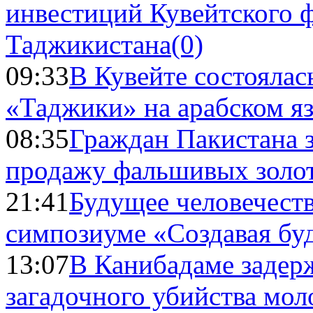
инвестиций Кувейтского ф
Таджикистана
(0)
09:33
В Кувейте состоялас
«Таджики» на арабском я
08:35
Граждан Пакистана 
продажу фальшивых золо
21:41
Будущее человечест
симпозиуме «Создавая бу
13:07
В Канибадаме задер
загадочного убийства мо