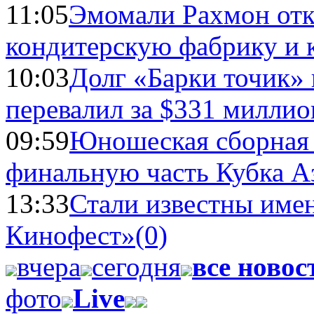
11:05
Эмомали Рахмон отк
кондитерскую фабрику и 
10:03
Долг «Барки точик»
перевалил за $331 миллио
09:59
Юношеская сборная
финальную часть Кубка А
13:33
Стали известны имен
Кинофест»
(0)
вчера
сегодня
все новос
фото
Live