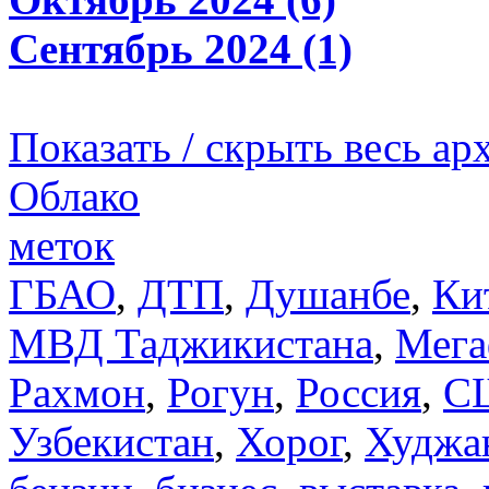
Сентябрь 2024 (1)
Показать / скрыть весь ар
Облако
меток
ГБАО
,
ДТП
,
Душанбе
,
Ки
МВД Таджикистана
,
Мега
Рахмон
,
Рогун
,
Россия
,
С
Узбекистан
,
Хорог
,
Худжа