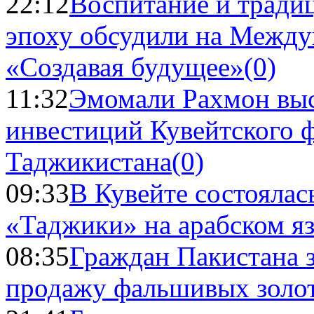
22:12
Воспитание и тради
эпоху обсудили на Межд
«Создавая будущее»
(0)
11:32
Эмомали Рахмон выс
инвестиций Кувейтского ф
Таджикистана
(0)
09:33
В Кувейте состоялас
«Таджики» на арабском я
08:35
Граждан Пакистана 
продажу фальшивых золо