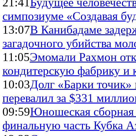
21:41
Будущее человечест
симпозиуме «Создавая бу
13:07
В Канибадаме задер
загадочного убийства мо
11:05
Эмомали Рахмон отк
кондитерскую фабрику и 
10:03
Долг «Барки точик»
перевалил за $331 миллио
09:59
Юношеская сборная
финальную часть Кубка А