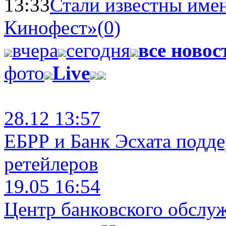
13:33
Стали известны имен
Кинофест»
(0)
вчера
сегодня
все новос
фото
Live
28.12 13:57
ЕБРР и Банк Эсхата подд
ретейлеров
19.05 16:54
Центр банковского обслу