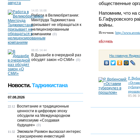
общественные орга
14.05 16:08
Напомним, что на 
Работа в Великобритании:
Б.Гафуровского ра
Минтруда Таджикистана
войны.
призывает не обращаться к
нелицензированным
Источник:
http://www.avesta
компаниям
(0)
обсудить
08.05 14:44
В Душанбе в очередной раз
На главную Яндек
обсудят закон «О СМИ»
(0)
Р. Врбе
«Остав
Новости.
Таджикистана
туберку
прошло
05.06 1
07.08.2026
Воспитание и традиционные
22:12
ценности в цифровую эпоху
обсудили на Международном
симпозиуме «Создавая
будущее»
(0)
Эмомали Рахмон высказал интерес
11:32
к расширению инвестиций