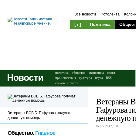
Все новости
Фотолента
Колон
[ i ]
Политика
Общест
Происшествия
Культура
политика
общество
экономика
спорт
Новости
происшествия
культура
наука
RSS
свежие новости
Ветераны В
Гафурова п
Ветераны ВОВ Б. Гафурова получат
денежную 
денежную помощь
07.05.2013, 10:06
Общество.
Главное