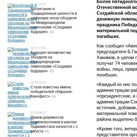
Более пятидесят
05.11 22:12
Отечественной во
Воспитание и
Согдийской облас
традиционные ценности в
цифровую эпоху обсудили
денежную помощь
на Международном
праздника Победы
симпозиуме «Создавая
материальной под
будущее»
(0)
погибших.
Как сообщил «Авес
04.11 21:41
председателя Б.Г
Будущее человечества
Хакимов, в целом 
обсудили на
Международном
получат 74 челове
симпозиуме «Создавая
войны, лица, прир
будущее»
(0)
погибших.
24.10 13:33
«Каждый из них по
Стали известны имена
администрации рай
победителей «Евразия-
«президентские, и 
Кинофест»
(0)
администрации Сог
источник, добавив,
материальной пом
22.05 08:57
Прием документов
района выделено б
первоклассников в школах
Таджикистана начнется с 1
«Кроме того, вете
августа
(0)
представители орг