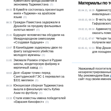
Кувейтского фонда развития в
Материалы по т
экономику Таджикистана
(0)
В Кувейте состоялась презентация
09:33
Администр
05.04.13, 18:39
книги «Таджики» на арабском
инвалидные 
языке
(0)
В честь п
19.03.13, 08:54
Граждан Пакистана задержали в
08:35
Гафуровског
Душанбе за продажу фальшивых
Администр
19.02.13, 09:50
золотых монет
(0)
оказать пом
Будущее человечества обсудили на
21:41
Четыре ты
Международном симпозиуме
17.12.12, 07:07
«Создавая будущее»
получили ма
(0)
В Канибадаме задержаны двое по
Мэр Душан
13:07
02.05.12, 12:53
факту загадочного убийства
для поощрени
молодого мужчины
(0)
Эмомали Рахмон открыл в Рудаки
11:05
школы, кондитерскую фабрику и
кирпичный завод
(0)
Уважаемый посетитель,
незарегистрированный
Долг «Барки точик» перед
10:03
Мы рекомендуем Вам
Сангтудинской ГЭС-1 перевалил за
сайт под своим именем
$331 миллион
(0)
Юношеская сборная Таджикистана
09:59
вышла в финальную часть Кубка
Азии по футболу
(0)
Стали известны имена победителей
13:33
«Евразия-Кинофест»
(0)