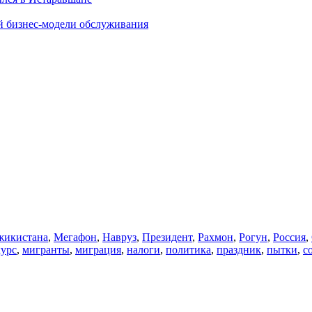
й бизнес-модели обслуживания
икистана
,
Мегафон
,
Навруз
,
Президент
,
Рахмон
,
Рогун
,
Россия
,
курс
,
мигранты
,
миграция
,
налоги
,
политика
,
праздник
,
пытки
,
с