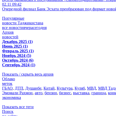
02.11 09:42
Очередной филиал Банк Эсхата преобразован под формат ново
Популярные
новости Таджикистана
все новости
вчера
сегодня
Архив
новостей
Декабрь 2025 (1)
Июнь 2025 (1)
Февраль 2025 (1)
Ноябрь 2024 (5)
Октябрь 2024 (6)
Сентябрь 2024 (1)
Показать / скрыть весь архив
Облако
меток
ГБАО
,
ДТП
,
Душанбе
,
Китай
,
Культура
,
Куляб
,
МВД
,
МВД Тадж
Эмомали Рахмон
,
авто
,
бензин
,
бизнес
,
выставка
,
граница
,
кон
экономика
Показать все теги
Поиск