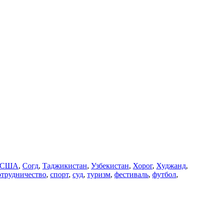
США
,
Согд
,
Таджикистан
,
Узбекистан
,
Хорог
,
Худжанд
,
отрудничество
,
спорт
,
суд
,
туризм
,
фестиваль
,
футбол
,