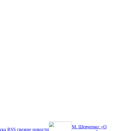
М. Шевченко: «О
ука
RSS
свежие новости