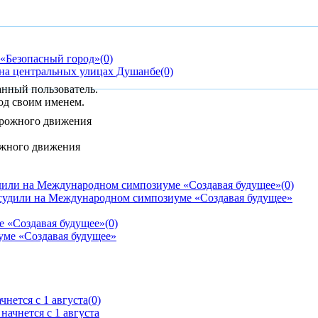
«Безопасный город»
(0)
 на центральных улицах Душанбе
(0)
анный пользователь.
од своим именем.
ожного движения
дили на Международном симпозиуме «Создавая будущее»
(0)
е «Создавая будущее»
(0)
нется с 1 августа
(0)