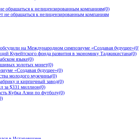
 не обращаться к нелицензированным компаниям
(0)
 обсудили на Международном симпозиуме «Создавая будущее»
(0
ций Кувейтского фонда развития в экономику Таджикистана
(0)
рабском языке
(0)
ьшивых золотых монет
(0)
зиуме «Создавая будущее»
(0)
йства молодого мужчины
(0)
фабрику и кирпичный завод
(0)
л за $331 миллион
(0)
сть Кубка Азии по футболу
(0)
0)
ылся в Истаравшане