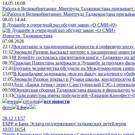
14.05 16:08
Работа в Великобритании: Минтруда Таджикистана призывает
08.05 14:44
В Душанбе в очередной раз обсудят закон «О СМИ»
(0)
Новости.
Таджикистана
07.08.2026
22:12
Воспитание и традиционные ценности в цифровую эпоху
11:32
Эмомали Рахмон высказал интерес к расширению инвести
09:33
В Кувейте состоялась презентация книги «Таджики» на а
08:35
Граждан Пакистана задержали в Душанбе за продажу фал
21:41
Будущее человечества обсудили на Международном симпо
13:07
В Канибадаме задержаны двое по факту загадочного уби
11:05
Эмомали Рахмон открыл в Рудаки школы, кондитерскую 
10:03
Долг «Барки точик» перед Сангтудинской ГЭС-1 перевали
09:59
Юношеская сборная Таджикистана вышла в финальную ча
13:33
Стали известны имена победителей «Евразия-Кинофест»
(
вчера
сегодня
все новости
фото
Live
28.12 13:57
ЕБРР и Банк Эсхата поддерживают таджикских ретейлеров
19.05 16:54
Центр банковского обслуживания «Саноатсодиротбанка» откр