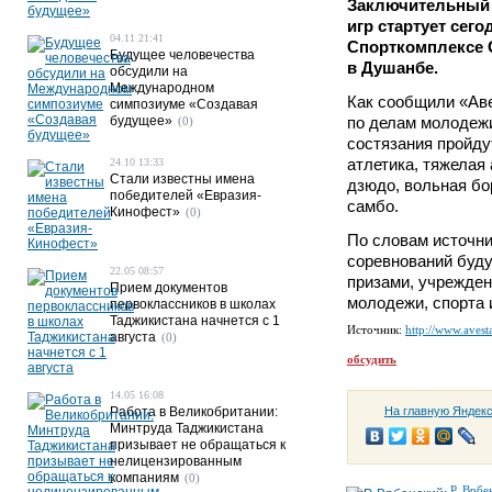
Заключительный 
игр стартует сего
04.11 21:41
Спорткомплексе 
Будущее человечества
в Душанбе.
обсудили на
Международном
Как сообщили «Аве
симпозиуме «Создавая
будущее»
по делам молодежи
(0)
состязания пройдут
атлетика, тяжелая 
24.10 13:33
Стали известны имена
дзюдо, вольная бо
победителей «Евразия-
самбо.
Кинофест»
(0)
По словам источни
соревнований буд
22.05 08:57
призами, учрежде
Прием документов
молодежи, спорта 
первоклассников в школах
Таджикистана начнется с 1
Источник:
http://www.avesta
августа
(0)
обсудить
14.05 16:08
Работа в Великобритании:
На главную Яндек
Минтруда Таджикистана
призывает не обращаться к
нелицензированным
компаниям
(0)
Р. Врбе