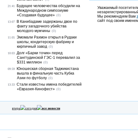
Будущее человечества обсудили на
21:41
Уважаемый посетитель,
Международном симпозиуме
незарегистрированный
«Создавая будущее»
(0)
Мы рекомендуем Вам
сайт под своим именем
В Канибадаме задержаны двое по
13:07
факту загадочного убийства
молодого мужчины
(0)
Эмомали Рахмон открыл в Рудаки
11:05
школы, кондитерскую фабрику и
кирпичный завод
(0)
Долг «Барки точик» перед
10:03
Сангтудинской ГЭС-1 перевалил за
$331 миллион
(0)
Юношеская сборная Таджикистана
09:59
вышла в финальную часть Кубка
Азии по футболу
(0)
Стали известны имена победителей
13:33
«Евразия-Кинофест»
(0)
вчера
сегодня
все новости