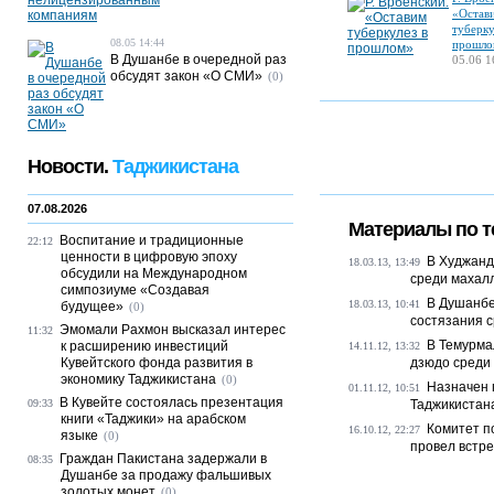
«Остав
туберку
08.05 14:44
прошло
В Душанбе в очередной раз
05.06 1
обсудят закон «О СМИ»
(0)
Новости.
Таджикистана
07.08.2026
Материалы по т
Воспитание и традиционные
22:12
ценности в цифровую эпоху
В Худжанд
18.03.13, 13:49
обсудили на Международном
среди махал
симпозиуме «Создавая
В Душанбе
18.03.13, 10:41
будущее»
(0)
состязания 
Эмомали Рахмон высказал интерес
11:32
В Темурма
к расширению инвестиций
14.11.12, 13:32
Кувейтского фонда развития в
дзюдо среди
экономику Таджикистана
(0)
Назначен 
01.11.12, 10:51
В Кувейте состоялась презентация
09:33
Таджикистан
книги «Таджики» на арабском
Комитет п
16.10.12, 22:27
языке
(0)
провел встреч
Граждан Пакистана задержали в
08:35
Душанбе за продажу фальшивых
золотых монет
(0)