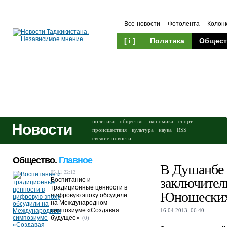
Все новости
Фотолента
Колон
[ i ]
Политика
Общест
Происшествия
Культура
политика
общество
экономика
спорт
Новости
происшествия
культура
наука
RSS
свежие новости
Общество.
Главное
В Душанбе 
05.11 22:12
заключител
Воспитание и
традиционные ценности в
Юношеских
цифровую эпоху обсудили
на Международном
симпозиуме «Создавая
16.04.2013, 06:40
будущее»
(0)