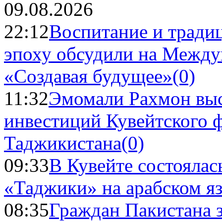
09.08.2026
22:12
Воспитание и тради
эпоху обсудили на Межд
«Создавая будущее»
(0)
11:32
Эмомали Рахмон выс
инвестиций Кувейтского ф
Таджикистана
(0)
09:33
В Кувейте состоялас
«Таджики» на арабском я
08:35
Граждан Пакистана 