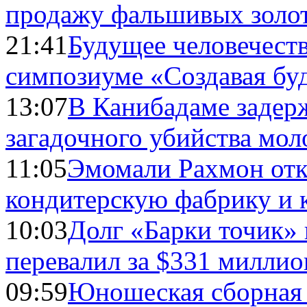
продажу фальшивых золо
21:41
Будущее человечест
симпозиуме «Создавая бу
13:07
В Канибадаме задер
загадочного убийства мо
11:05
Эмомали Рахмон отк
кондитерскую фабрику и 
10:03
Долг «Барки точик»
перевалил за $331 миллио
09:59
Юношеская сборная