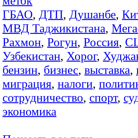
меток
ГБАО
,
ДТП
,
Душанбе
,
Ки
МВД Таджикистана
,
Мега
Рахмон
,
Рогун
,
Россия
,
С
Узбекистан
,
Хорог
,
Худжа
бензин
,
бизнес
,
выставка
,
миграция
,
налоги
,
полити
сотрудничество
,
спорт
,
су
экономика