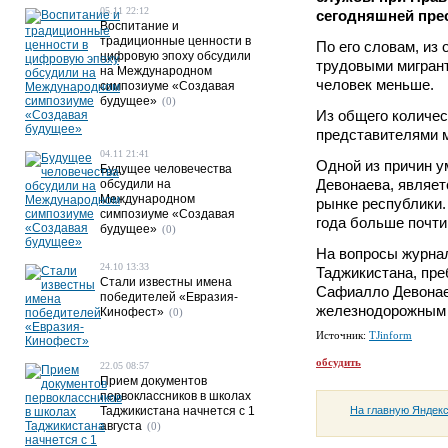
05.11 22:12
сегодняшней пре
Воспитание и
традиционные ценности в
По его словам, из
цифровую эпоху обсудили
трудовыми мигрант
на Международном
человек меньше.
симпозиуме «Создавая
будущее»
(0)
Из общего количес
представителями м
04.11 21:41
Одной из причин у
Будущее человечества
Девонаева, являет
обсудили на
Международном
рынке республики.
симпозиуме «Создавая
года больше почти 
будущее»
(0)
На вопросы журнал
24.10 13:33
Таджикистана, пре
Стали известны имена
Сафиалло Девонаев
победителей «Евразия-
железнодорожным п
Кинофест»
(0)
Источник:
TJinform
обсудить
22.05 08:57
Прием документов
первоклассников в школах
На главную Яндек
Таджикистана начнется с 1
августа
(0)