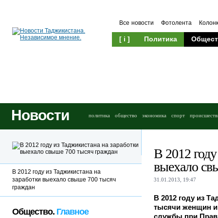
Все новости
Фотолента
Колон
[ i ]
Политика
Общест
Новости
политика
общество
экономика
спорт
происшеств
В 2012 году
выехало св
В 2012 году из Таджикистана на
заработки выехало свыше 700 тысяч
31.01.2013, 19:47
граждан
В 2012 году из Т
тысячи женщин и
Общество.
Главное
службы при Прав