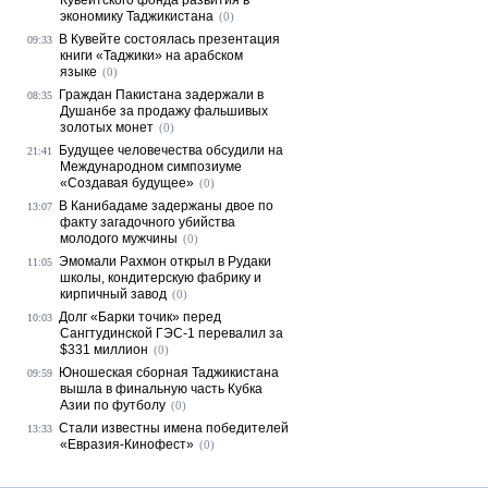
Кувейтского фонда развития в
экономику Таджикистана
(0)
В Кувейте состоялась презентация
09:33
книги «Таджики» на арабском
языке
(0)
Граждан Пакистана задержали в
08:35
Душанбе за продажу фальшивых
золотых монет
(0)
Будущее человечества обсудили на
21:41
Международном симпозиуме
«Создавая будущее»
(0)
В Канибадаме задержаны двое по
13:07
факту загадочного убийства
молодого мужчины
(0)
Эмомали Рахмон открыл в Рудаки
11:05
школы, кондитерскую фабрику и
кирпичный завод
(0)
Долг «Барки точик» перед
10:03
Сангтудинской ГЭС-1 перевалил за
$331 миллион
(0)
Юношеская сборная Таджикистана
09:59
вышла в финальную часть Кубка
Азии по футболу
(0)
Стали известны имена победителей
13:33
«Евразия-Кинофест»
(0)