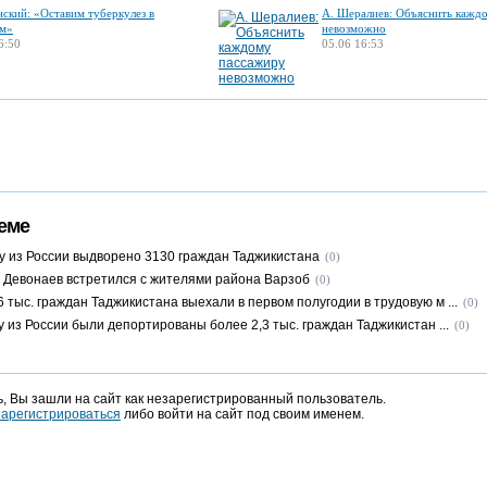
нский: «Оставим туберкулез в
А. Шералиев: Объяснить кажд
м»
невозможно
6:50
05.06 16:53
еме
ду из России выдворено 3130 граждан Таджикистана
(0)
Девонаев встретился с жителями района Варзоб
(0)
 тыс. граждан Таджикистана выехали в первом полугодии в трудовую м ...
(0)
у из России были депортированы более 2,3 тыс. граждан Таджикистан ...
(0)
, Вы зашли на сайт как незарегистрированный пользователь.
зарегистрироваться
либо войти на сайт под своим именем.