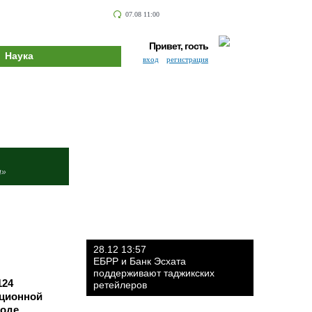
07.08 11:00
Привет, гость
Наука
вход
регистрация
и»
28.12 13:57
ЕБРР и Банк Эсхата
поддерживают таджикских
124
ретейлеров
ационной
ходе