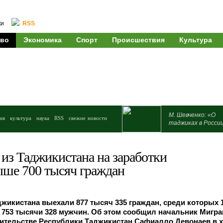
ки
RSS
во
Экономика
Спорт
Происшествия
Культура
М. Шевченко: «О
ия
культура
наука
RSS
свежие новости
таджиках в Росси
 из Таджикистана на заработки
ыше 700 тысяч граждан
аджикистана выехали 877 тысяч 335 граждан, среди которых 
 753 тысячи 328 мужчин. Об этом сообщил начальник Мигр
ительстве Республики Таджикистан Сафиалло Девонаев в 