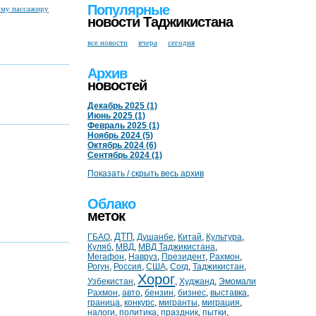
Популярные
ому пассажиру
новости Таджикистана
все новости
вчера
сегодня
Архив
новостей
Декабрь 2025 (1)
Июнь 2025 (1)
Февраль 2025 (1)
Ноябрь 2024 (5)
Октябрь 2024 (6)
Сентябрь 2024 (1)
Показать / скрыть весь архив
Облако
меток
ДТП
ГБАО
,
,
Душанбе
,
Китай
,
Культура
,
Куляб
,
МВД
,
МВД Таджикистана
,
Мегафон
,
Навруз
,
Президент
,
Рахмон
,
Рогун
,
Россия
,
США
,
Согд
,
Таджикистан
,
Хорог
Узбекистан
,
,
Худжанд
,
Эмомали
Рахмон
,
авто
,
бензин
,
бизнес
,
выставка
,
граница
,
конкурс
,
мигранты
,
миграция
,
налоги
,
политика
,
праздник
,
пытки
,