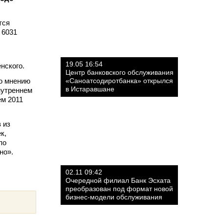
тся
 6031
19.05 16:54
нского.
Центр банковского обслуживания
по мнению
«Саноатсодиротбанка» открылся
в Истаравшане
нутреннем
ем 2011
 из
к,
по
но».
02.11 09:42
Очередной филиал Банк Эсхата
преобразован под формат новой
бизнес-модели обслуживания