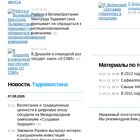
Р. Врбе
прошло
14.05 16:08
05.06 1
Работа в Великобритании:
Минтруда Таджикистана
призывает не обращаться к
нелицензированным
компаниям
(0)
08.05 14:44
В Душанбе в очередной раз
обсудят закон «О СМИ»
(0)
Материалы по т
В 2012 го
31.01.13, 16:49
Сафиалло 
09.11.12, 16:57
Новости.
Таджикистана
Свыше 446
27.07.12, 09:11
В 2011 год
11.01.12, 09:20
07.08.2026
Воспитание и традиционные
22:12
ценности в цифровую эпоху
обсудили на Международном
Уважаемый посетитель
Мы рекомендуем Вам
симпозиуме «Создавая
будущее»
(0)
Эмомали Рахмон высказал интерес
11:32
к расширению инвестиций