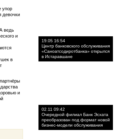
е упор
я девочки
А ведь
еского и
19.05 16:54
Центр банковского обслуживания
аются
«Саноатсодиротбанка» открылся
в Истаравшане
ушек в
т
 партнёры
ударства
доровью и
ой
02.11 09:42
Очередной филиал Банк Эсхата
преобразован под формат новой
бизнес-модели обслуживания