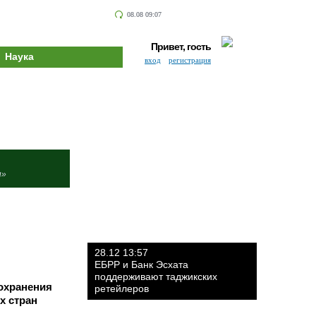
08.08 09:07
Привет, гость
Наука
вход
регистрация
и»
28.12 13:57
ЕБРР и Банк Эсхата
поддерживают таджикских
охранения
ретейлеров
х стран