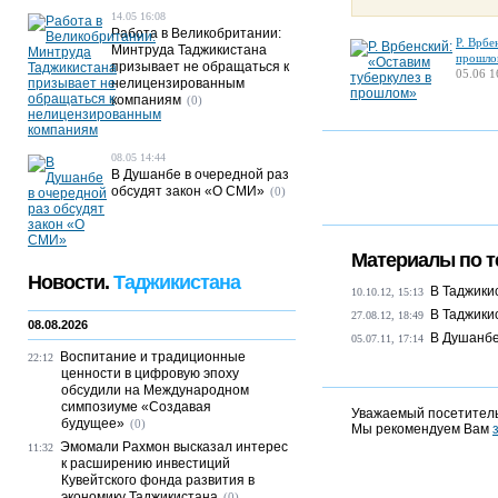
14.05 16:08
Работа в Великобритании:
Р. Врбе
Минтруда Таджикистана
прошло
призывает не обращаться к
05.06 1
нелицензированным
компаниям
(0)
08.05 14:44
В Душанбе в очередной раз
обсудят закон «О СМИ»
(0)
Материалы по т
Новости.
Таджикистана
В Таджики
10.10.12, 15:13
В Таджики
27.08.12, 18:49
08.08.2026
В Душанбе
05.07.11, 17:14
Воспитание и традиционные
22:12
ценности в цифровую эпоху
обсудили на Международном
симпозиуме «Создавая
Уважаемый посетитель
будущее»
(0)
Мы рекомендуем Вам
Эмомали Рахмон высказал интерес
11:32
к расширению инвестиций
Кувейтского фонда развития в
экономику Таджикистана
(0)