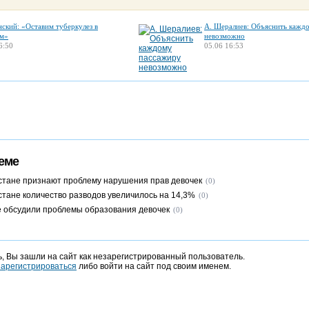
нский: «Оставим туберкулез в
А. Шералиев: Объяснить кажд
м»
невозможно
6:50
05.06 16:53
еме
стане признают проблему нарушения прав девочек
(0)
стане количество разводов увеличилось на 14,3%
(0)
 обсудили проблемы образования девочек
(0)
, Вы зашли на сайт как незарегистрированный пользователь.
зарегистрироваться
либо войти на сайт под своим именем.