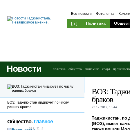
Все новости
Фотолента
Колон
[ i ]
Политика
Общест
Новости
политика
общество
экономика
спорт
происшеств
ВОЗ: Таджи
браков
ВОЗ: Таджикистан лидирует по числу
ранних браков
27.12.2012, 13:44
Таджикистан, по
Общество.
Главное
(ВОЗ), имеет сам
также вошли Молд
05.11 22:12