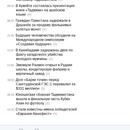
В Кувейте состоялась презентация
09:33
книги «Таджики» на арабском
языке
(0)
Граждан Пакистана задержали в
08:35
Душанбе за продажу фальшивых
золотых монет
(0)
Будущее человечества обсудили на
21:41
Международном симпозиуме
«Создавая будущее»
(0)
В Канибадаме задержаны двое по
13:07
факту загадочного убийства
молодого мужчины
(0)
Эмомали Рахмон открыл в Рудаки
11:05
школы, кондитерскую фабрику и
кирпичный завод
(0)
Долг «Барки точик» перед
10:03
Сангтудинской ГЭС-1 перевалил за
$331 миллион
(0)
Юношеская сборная Таджикистана
09:59
вышла в финальную часть Кубка
Азии по футболу
(0)
Стали известны имена победителей
13:33
«Евразия-Кинофест»
(0)