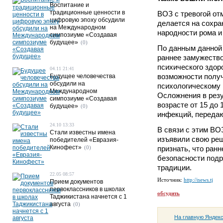
Воспитание и
традиционные ценности в
ВОЗ с тревогой от
цифровую эпоху обсудили
делается на сохра
на Международном
народности рома и
симпозиуме «Создавая
будущее»
(0)
По данным данной 
раннее замужество
психического здор
04.11 21:41
возможности получ
Будущее человечества
обсудили на
психологическому 
Международном
Осложнения в резу
симпозиуме «Создавая
возрасте от 15 до 
будущее»
(0)
инфекций, передаю
24.10 13:33
В связи с этим В
Стали известны имена
изъявили свою реш
победителей «Евразия-
Кинофест»
(0)
признать, что ран
безопасности подр
традиции.
22.05 08:57
Источник:
http://news.tj
Прием документов
первоклассников в школах
обсудить
Таджикистана начнется с 1
августа
(0)
На главную Яндек