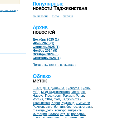
Популярные
новости Таджикистана
ому пассажиру
все новости
вчера
сегодня
Архив
новостей
Декабрь 2025 (1)
Июнь 2025 (1)
Февраль 2025 (1)
Ноябрь 2024 (5)
Октябрь 2024 (6)
Сентябрь 2024 (1)
Показать / скрыть весь архив
Облако
меток
ГБАО
,
ДТП
,
Душанбе
,
Культура
,
Куляб
,
МВД
,
МВД Таджикистана
,
Мегафон
,
Навруз
,
Президент
,
Рахмон
,
Рогун
,
Россия
,
США
,
Согд
,
Таджикистан
,
Узбекистан
,
Хорог
,
Худжанд
,
Эмомали
Рахмон
,
авто
,
бензин
,
бизнес
,
выставка
,
граница
,
дети
,
конкурс
,
мигранты
,
миграция
,
налоги
,
отдых
,
праздник
,
пытки
,
сотрудничество
,
спорт
,
суд
,