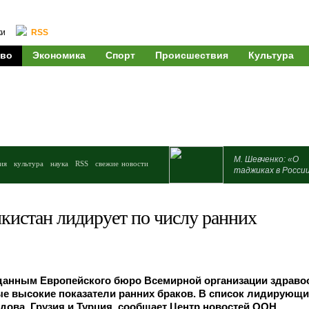
ки
RSS
во
Экономика
Спорт
Происшествия
Культура
М. Шевченко: «О
ия
культура
наука
RSS
свежие новости
таджиках в Росси
кистан лидирует по числу ранних
 данным Европейского бюро Всемирной организации здраво
ые высокие показатели ранних браков. В список лидирующи
ова, Грузия и Турция, сообщает Центр новостей ООН.