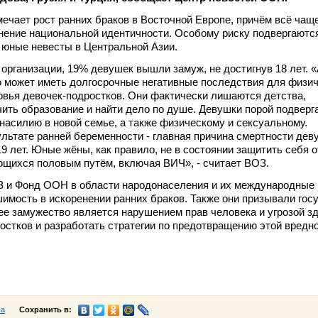
мечает рост ранних браков в Восточной Европе, причём всё чащ
нение национальной идентичности. Особому риску подвергаютс
 юные невесты в Центральной Азии.
организации, 19% девушек вышли замуж, не достигнув 18 лет. «
 может иметь долгосрочные негативные последствия для физич
овья девочек-подростков. Они фактически лишаются детства,
ить образование и найти дело по душе. Девушки порой подверг
насилию в новой семье, а также физическому и сексуальному.
льтате ранней беременности - главная причина смертности дев
19 лет. Юные жёны, как правило, не в состоянии защитить себя о
щихся половым путём, включая ВИЧ», - считает ВОЗ.
ОЗ и Фонд ООН в области народонаселения и их международные
имость в искоренении ранних браков. Также они призывали гос
нее замужество является нарушением прав человека и угрозой з
остков и разработать стратегии по предотвращению этой вредн
са
Сохранить в: