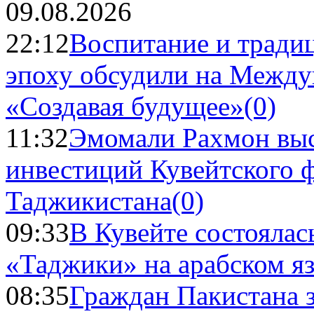
09.08.2026
22:12
Воспитание и тради
эпоху обсудили на Межд
«Создавая будущее»
(0)
11:32
Эмомали Рахмон выс
инвестиций Кувейтского ф
Таджикистана
(0)
09:33
В Кувейте состоялас
«Таджики» на арабском я
08:35
Граждан Пакистана 