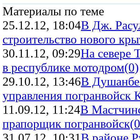
Материалы по теме
25.12.12, 18:04
В Дж. Расу
строительство нового кры
30.11.12, 09:29
На севере 
в республике мотодром
(0)
29.10.12, 13:46
В Душанбе 
управления погранвойск 
11.09.12, 11:24
В Мастчинс
прапорщик погранвойск
(0
31.07.12, 10:31
В районе Р