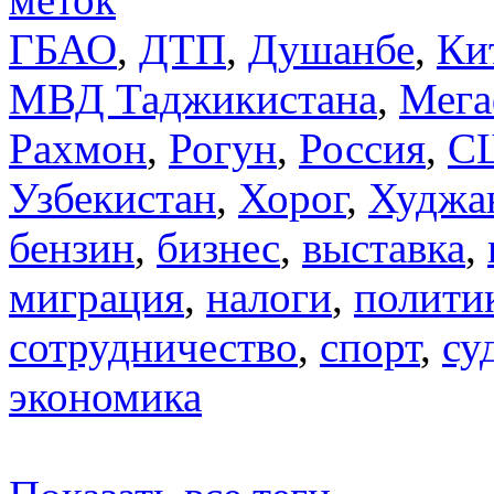
ГБАО
,
ДТП
,
Душанбе
,
Ки
МВД Таджикистана
,
Мега
Рахмон
,
Рогун
,
Россия
,
С
Узбекистан
,
Хорог
,
Худжа
бензин
,
бизнес
,
выставка
,
миграция
,
налоги
,
полити
сотрудничество
,
спорт
,
су
экономика