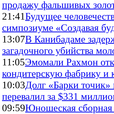
продажу фальшивых золо
21:41
Будущее человечест
симпозиуме «Создавая бу
13:07
В Канибадаме задер
загадочного убийства мо
11:05
Эмомали Рахмон отк
кондитерскую фабрику и 
10:03
Долг «Барки точик»
перевалил за $331 миллио
09:59
Юношеская сборная