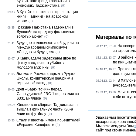
Кувейтского фонда развития в
экономику Таджикистана
(0)
В Кувейте состоялась презентация
09:33
книги «Таджики» на арабском
языке
(0)
Граждан Пакистана задержали в
08:35
Душанбе за продажу фальшивых
Материалы по т
золотых монет
(0)
Будущее человечества обсудили на
21:41
На севере
28.12.12, 07:50
Международном симпозиуме
за строитель
«Создавая будущее»
(0)
В районе 
15.11.12, 13:07
В Канибадаме задержаны двое по
13:07
по инициати
факту загадочного убийства
молодого мужчины
(0)
Протест ж
16.10.12, 16:27
Эмомали Рахмон открыл в Рудаки
даже с умер
11:05
школы, кондитерскую фабрику и
В Хатлоне
05.04.12, 22:44
кирпичный завод
(0)
руководители
Долг «Барки точик» перед
10:03
Мечеть се
15.03.12, 13:06
Сангтудинской ГЭС-1 перевалил за
себе статус 
$331 миллион
(0)
Юношеская сборная Таджикистана
09:59
вышла в финальную часть Кубка
Азии по футболу
(0)
Уважаемый посетитель,
Стали известны имена победителей
13:33
незарегистрированный
«Евразия-Кинофест»
(0)
Мы рекомендуем Вам
сайт под своим именем