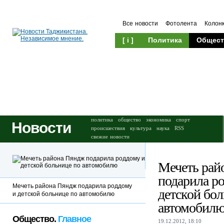
Все новости
Фотолента
Колон
[ i ]
Политика
Общест
Происшествия
Культура
политика
общество
экономика
спорт
Новости
происшествия
культура
наука
RSS
свежие новости
Мечеть рай
подарила р
Мечеть района Пяндж подарила роддому
детской бол
и детской больнице по автомобилю
автомобил
Общество.
Главное
19.12.2012, 18:10