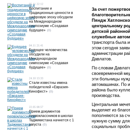
05.11 22:12
Воспитание и
За счет пожертво
традиционные ценности в
благотворительн
цифровую эпоху обсудили
Пяндж Хатлонско
на Международном
центральному ро
симпозиуме «Создавая
будущее»
(0)
детской районно
служебные автом
транспорта была и
04.11 21:41
этом сегодня заяв
Будущее человечества
администрации ра
обсудили на
Давлатов.
Международном
симпозиуме «Создавая
будущее»
По словам Давлато
(0)
своевременной ме
эти больницы нуж
24.10 13:33
Стали известны имена
автомашинах. По 
победителей «Евразия-
района было купле
Кинофест»
(0)
производства.
Центральная мечет
22.05 08:57
выделяет из благо
Прием документов
пополняются за сч
первоклассников в школах
Таджикистана начнется с 1
нужную сумму для
августа
(0)
социальных пробл