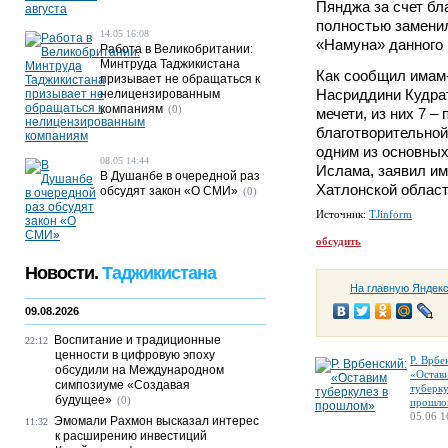
Пянджа за счет бл
полностью замени
14.05 16:08
«Намуна» данного 
Работа в Великобритании:
Минтруда Таджикистана
Как сообщил имам
призывает не обращаться к
Насриддини Кудрат
нелицензированным
компаниям
(0)
мечети, из них 7 –
благотворительно
одним из основных
08.05 14:44
Ислама, заявил им
В Душанбе в очередной раз
Хатлонской област
обсудят закон «О СМИ»
(0)
Источник:
TJinform
обсудить
Новости.
Таджикистана
На главную Яндек
09.08.2026
Воспитание и традиционные
22:12
ценности в цифровую эпоху
Р. Врбе
обсудили на Международном
«Остав
симпозиуме «Создавая
туберку
будущее»
(0)
прошло
05.06 1
Эмомали Рахмон высказал интерес
11:32
к расширению инвестиций