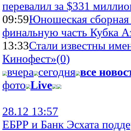
перевалил за $331 миллио
09:59
Юношеская сборная
финальную часть Кубка А
13:33
Стали известны имен
Кинофест»
(0)
вчера
сегодня
все новос
фото
Live
28.12 13:57
ЕБРР и Банк Эсхата подд