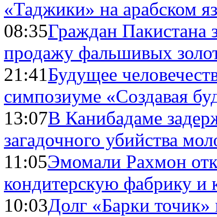
«Таджики» на арабском я
08:35
Граждан Пакистана 
продажу фальшивых золо
21:41
Будущее человечест
симпозиуме «Создавая бу
13:07
В Канибадаме задер
загадочного убийства мо
11:05
Эмомали Рахмон отк
кондитерскую фабрику и 
10:03
Долг «Барки точик»