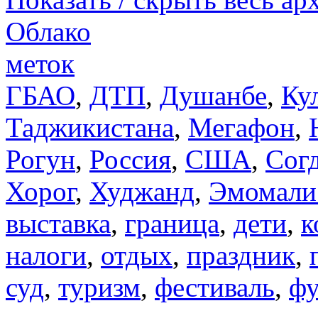
Облако
меток
ГБАО
,
ДТП
,
Душанбе
,
Ку
Таджикистана
,
Мегафон
,
Рогун
,
Россия
,
США
,
Сог
Хорог
,
Худжанд
,
Эмомали
выставка
,
граница
,
дети
,
к
налоги
,
отдых
,
праздник
,
суд
,
туризм
,
фестиваль
,
фу