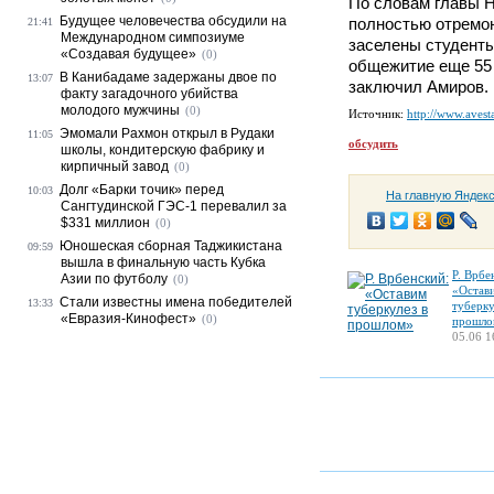
По словам главы 
Будущее человечества обсудили на
полностью отремон
21:41
Международном симпозиуме
заселены студент
«Создавая будущее»
(0)
общежитие еще 55 
В Канибадаме задержаны двое по
13:07
заключил Амиров.
факту загадочного убийства
молодого мужчины
(0)
Источник:
http://www.avesta
Эмомали Рахмон открыл в Рудаки
11:05
обсудить
школы, кондитерскую фабрику и
кирпичный завод
(0)
Долг «Барки точик» перед
10:03
На главную Яндек
Сангтудинской ГЭС-1 перевалил за
$331 миллион
(0)
Юношеская сборная Таджикистана
09:59
вышла в финальную часть Кубка
Р. Врбе
Азии по футболу
(0)
«Остав
Стали известны имена победителей
13:33
туберку
«Евразия-Кинофест»
(0)
прошло
05.06 1