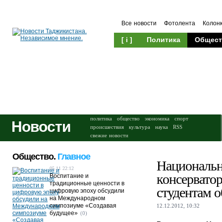
Все новости
Фотолента
Колон
[ i ]
Политика
Общест
Происшествия
Культура
политика
общество
экономика
спорт
Новости
происшествия
культура
наука
RSS
свежие новости
Общество.
Главное
Национальн
05.11 22:12
консерватор
Воспитание и
традиционные ценности в
студентам 
цифровую эпоху обсудили
на Международном
симпозиуме «Создавая
12.12.2012, 10:32
будущее»
(0)