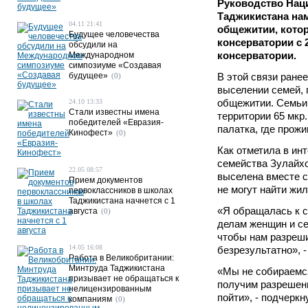
Руководство Нац
Таджикистана на
04.11 21:41
общежитии, котор
Будущее человечества
консерватории с 2
обсудили на
консерватории.
Международном
симпозиуме «Создавая
будущее»
В этой связи ране
(0)
выселении семей,
общежитии. Семьи
24.10 13:33
Стали известны имена
территории 65 мкр
победителей «Евразия-
палатка, где прожи
Кинофест»
(0)
Как отметила в ин
семейства Зулайх
22.05 08:57
выселена вместе с
Прием документов
не могут найти жил
первоклассников в школах
Таджикистана начнется с 1
«Я обращалась к с
августа
(0)
делам женщин и се
чтобы нам разреши
14.05 16:08
безрезультатно», -
Работа в Великобритании:
Минтруда Таджикистана
«Мы не собираемся
призывает не обращаться к
получим разрешени
нелицензированным
пойти», - подчерк
компаниям
(0)