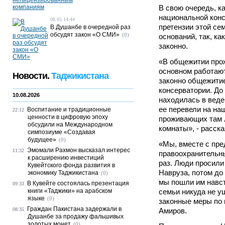
В свою очередь, к
национальной кон
08.05 14:44
претензии этой се
В Душанбе в очередной раз
обсудят закон «О СМИ»
(0)
оснований, так, к
законно.
«В общежитии прож
основном работают
Новости.
Таджикистана
законно общежити
консерватории. До
10.08.2026
находилась в веде
ее перевели на на
Воспитание и традиционные
22:12
ценности в цифровую эпоху
проживающих там 
обсудили на Международном
комнаты», - расск
симпозиуме «Создавая
будущее»
(0)
«Мы, вместе с пр
Эмомали Рахмон высказал интерес
11:32
правоохранительны
к расширению инвестиций
раз. Люди просили 
Кувейтского фонда развития в
Навруза, потом до 
экономику Таджикистана
(0)
мы пошли им навст
В Кувейте состоялась презентация
09:33
книги «Таджики» на арабском
семьи никуда не у
языке
(0)
законные меры по 
Граждан Пакистана задержали в
08:35
Амиров.
Душанбе за продажу фальшивых
золотых монет
(0)